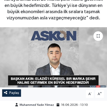
en büyük hedefimizdir. Türkiye’yi ise dünyanın en
GÜNDEM
büyük ekonomileri arasında ilk sıralara taşımak
vizyonumuzdan asla vazgeçmeyeceğiz" dedi.
HABERDE İNSAN
KÜLTÜR-SANAT
MAGAZİN
MEDYA
ÖZEL HABER
POLİTİKA
Paylaş
-
+
SAĞLIK
A
A
Muhammed Yadin Yılmaz
16.06.2026 - 13:10
SİYASET