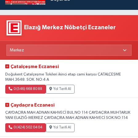
Elazığ Merkez Nöbetçi Eczaneler
Çatalçeşme Eczanesi
Doğukent Çatalçeşme Tokileri ikinci etap cami karşısı ÇATALÇEŞME
MAH.3648. SOK. NO:4 A
0 (546) 668 80 88
Yol Tarifi Al
Çaydaçıra Eczanesi
ÇAYDAÇIRA MAH.ADNAN KAHVECİ BUL.NO 114 ÇAYDAÇIRA MUHTARLIK
YANI ELAZIĞ-MERKEZ ÇAYDAÇIRA MAH.ADNAN KAHVECİ SOK.NO:114
0 (424) 502 04 04
Yol Tarifi Al