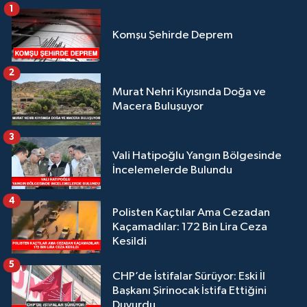
1
Komşu Şehirde Deprem
2
Murat Nehri Kıyısında Doğa ve
Macera Buluşuyor
3
Vali Hatipoğlu Yangın Bölgesinde
İncelemelerde Bulundu
4
Polisten Kaçtılar Ama Cezadan
Kaçamadılar: 172 Bin Lira Ceza
Kesildi
5
CHP’de İstifalar Sürüyor: Eski İl
Başkanı Şirinocak İstifa Ettiğini
Duyurdu