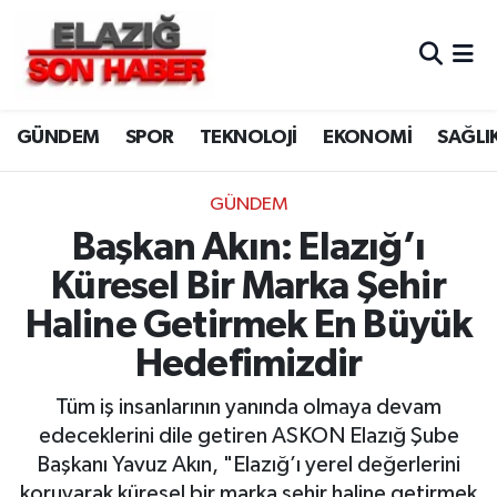
CANLI YAYIN
Merkez Hava Durumu
GÜNDEM
SPOR
TEKNOLOJİ
EKONOMİ
SAĞLI
ASAYİŞ
Merkez Trafik Yoğunluk Haritası
BİLİM VE TEKNOLOJİ
Süper Lig Puan Durumu ve Fikstür
GÜNDEM
Başkan Akın: Elazığ’ı
DÜNYA
Tüm Manşetler
Küresel Bir Marka Şehir
EĞİTİM
Son Dakika Haberleri
Haline Getirmek En Büyük
Hedefimizdir
EKONOMİ
Haber Arşivi
Tüm iş insanlarının yanında olmaya devam
ELAZIĞ
edeceklerini dile getiren ASKON Elazığ Şube
Başkanı Yavuz Akın, "Elazığ’ı yerel değerlerini
GENEL
koruyarak küresel bir marka şehir haline getirmek