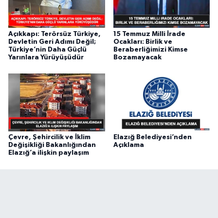
Açıkkapı: Terörsüz Türkiye,
15 Temmuz Milli İrade
Devletin Geri Adımı Değil;
Ocakları: Birlik ve
Türkiye’nin Daha Güçlü
Beraberliğimizi Kimse
Yarınlara Yürüyüşüdür
Bozamayacak
Çevre, Şehircilik ve İklim
Elazığ Belediyesi’nden
Değişikliği Bakanlığından
Açıklama
Elazığ’a ilişkin paylaşım