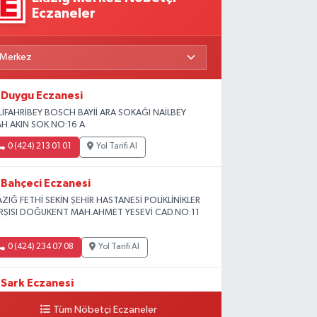
Eczaneler
Duygu Eczanesi
LİFAHRİBEY BOSCH BAYİİ ARA SOKAĞI NAİLBEY
H.AKIN SOK.NO:16 A
0 (424) 213 01 01
Yol Tarifi Al
Bahçeci Eczanesi
AZIĞ FETHİ SEKİN ŞEHİR HASTANESİ POLİKLİNİKLER
RŞISI DOĞUKENT MAH.AHMET YESEVİ CAD.NO:11
0 (424) 234 07 08
Yol Tarifi Al
Sark Eczanesi
iversite Mah.Yunus Emre Blv. No:2 3A
Tüm Nöbetçi Eczaneler