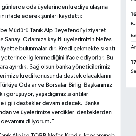
n günlerde oda üyelerinden krediye ulaşma
1
nı ifade ederek şunları kaydetti:
Ba
ube Müdürü Tanık Alp Beyefendi'yi ziyaret
Be
 ve Sanayi Odamıza kayıtlı üyelerimizin Nefes
Am
şikâyette bulunmalarıdır. Kredi çekmekte sıkıntı
e yeterince ilgilenmediğini ifade ediyorlar. Bu
1
a ayırdık. Sağ olsun banka yöneticilerimiz
Sa
erimize kredi konusunda destek olacaklarını
k Türkiye Odalar ve Borsalar Birliği Başkanımız
kli görüşüyor, yaşadığımız sıkıntıları
ile ilgili destekler devam edecek. Banka
ndan ve üyelerimize verdikleri desteklerden
n devamını diliyorum."
anık Alp ise TOBB Nefes Kredisi kapsamında