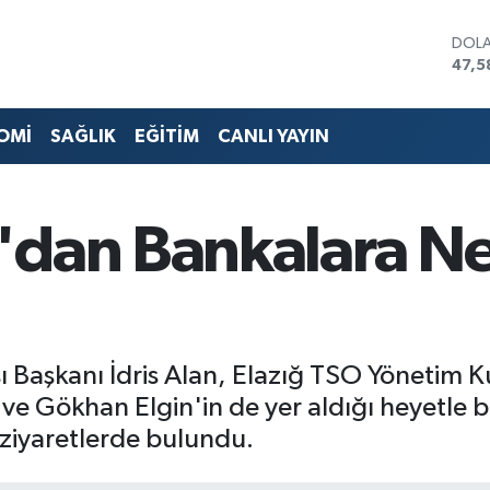
DOL
47,5
EUR
55,0
STER
OMİ
SAĞLIK
EĞİTİM
CANLI YAYIN
64,1
GRAM
6527
BİST
'dan Bankalara Ne
13.7
BITC
64.9
ı Başkanı İdris Alan, Elazığ TSO Yönetim Ku
 ve Gökhan Elgin'in de yer aldığı heyetle bi
ziyaretlerde bulundu.