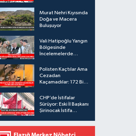
Murat Nehri Kıyısında
Doğa ve Macera
Buluşuyor
Vali Hatipoğlu Yangın
Bölgesinde
İncelemelerde
Bulundu
Polisten Kaçtılar Ama
Cezadan
Kaçamadılar: 172 Bin
Lira Ceza Kesildi
CHP’de İstifalar
Sürüyor: Eski İl Başkanı
Şirinocak İstifa
Ettiğini Duyurdu
Elazığ Merkez Nöbetçi