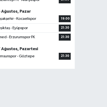
6 Ağustos, Pazar
şakşehir - Kocaelispor
19:00
şiktaş - Eyüpspor
21:30
ed - Erzurumspor FK
21:30
7 Ağustos, Pazartesi
msunspor - Göztepe
21:30