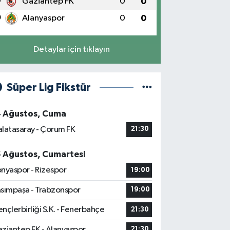
9
Gaziantep FK
0
0
0
Alanyaspor
0
0
Detaylar için tıklayın
Süper Lig Fikstür
4 Ağustos, Cuma
latasaray - Çorum FK
21:30
5 Ağustos, Cumartesi
nyaspor - Rizespor
19:00
sımpaşa - Trabzonspor
19:00
nçlerbirliği S.K. - Fenerbahçe
21:30
ziantep FK - Alanyaspor
21:30