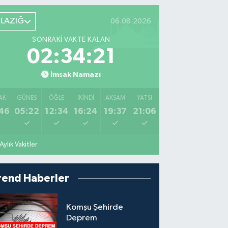
ELAZIĞ
06.08.2026
SONRAKI VAKTE KALAN
02:34:19
İmsak Namazı
AK
GÜNEŞ
ÖĞLE
İKINDI
AKŞAM
YATSI
46
05:22
12:34
16:24
19:37
21:06
Aylık Vakitler
rend Haberler
Komşu Şehirde
Deprem