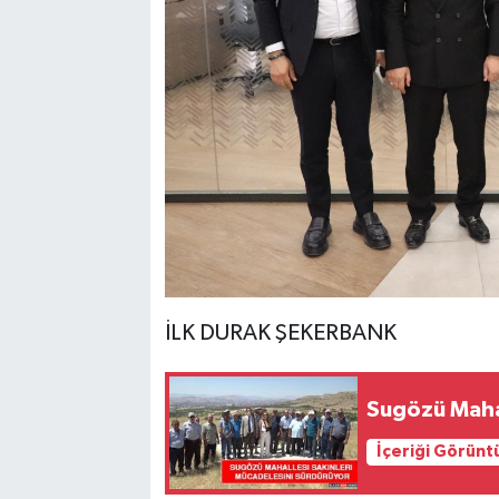
İLK DURAK ŞEKERBANK
Sugözü Mahal
İçeriği Görünt