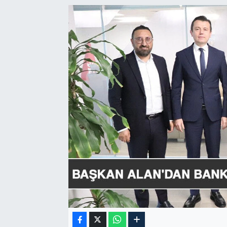
GÜNDEM
HABERDE İNSAN
KÜLTÜR-SANAT
MAGAZİN
MEDYA
ÖZEL HABER
POLİTİKA
SAĞLIK
SİYASET