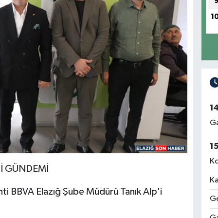
1
1
Ga
1
Ko
Sİ GÜNDEMİ
Ka
ti BBVA Elazığ Şube Müdürü Tanık Alp'i
Ge
Ga