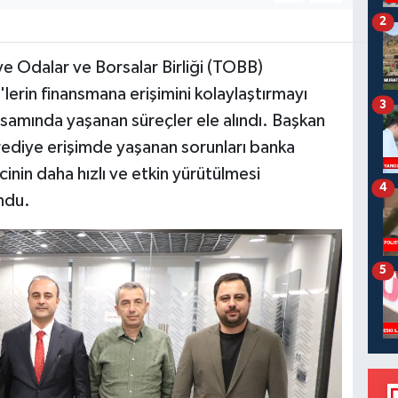
2
ye Odalar ve Borsalar Birliği (TOBB)
lerin finansmana erişimini kolaylaştırmayı
3
amında yaşanan süreçler ele alındı. Başkan
rediye erişimde yaşanan sorunları banka
cinin daha hızlı ve etkin yürütülmesi
4
ndu.
5