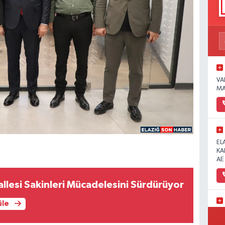
VA
MA
EL
KA
AE
lesi Sakinleri Mücadelesini Sürdürüyor
üle
Ün