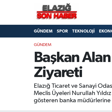
CANLI YAYIN
Merkez Hava Durumu
GÜNDEM
SPOR
TEKNOLOJİ
EKON
ASAYİŞ
Merkez Trafik Yoğunluk Haritası
BİLİM VE TEKNOLOJİ
Süper Lig Puan Durumu ve Fikstür
GÜNDEM
Başkan Alan
DÜNYA
Tüm Manşetler
Ziyareti
EĞİTİM
Son Dakika Haberleri
EKONOMİ
Haber Arşivi
Elazığ Ticaret ve Sanayi Odas
Meclis Üyeleri Nurullah Yıldız
ELAZIĞ
gösteren banka müdürlerine 
GENEL