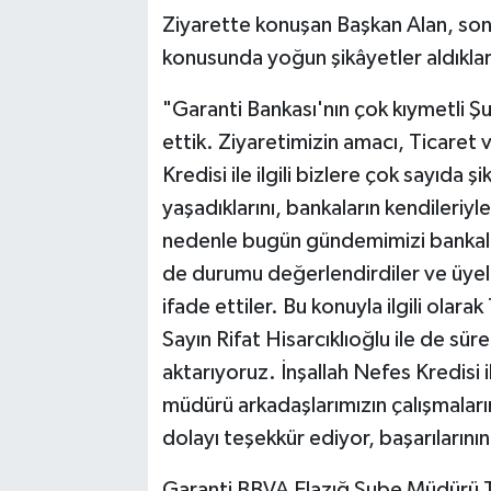
Ziyarette konuşan Başkan Alan, so
konusunda yoğun şikâyetler aldıkları
"Garanti Bankası'nın çok kıymetli Ş
ettik. Ziyaretimizin amacı, Ticaret
Kredisi ile ilgili bizlere çok sayıda 
yaşadıklarını, bankaların kendileriyl
nedenle bugün gündemimizi bankalar
de durumu değerlendirdiler ve üyel
ifade ettiler. Bu konuyla ilgili olara
Sayın Rifat Hisarcıklıoğlu ile de süre
aktarıyoruz. İnşallah Nefes Kredisi 
müdürü arkadaşlarımızın çalışmaları
dolayı teşekkür ediyor, başarılarını
Garanti BBVA Elazığ Şube Müdürü T