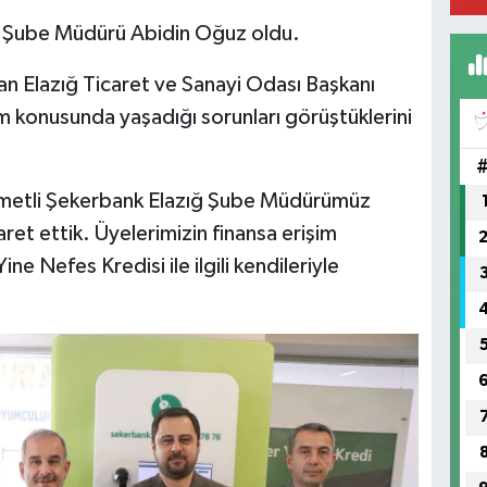
ığ Şube Müdürü Abidin Oğuz oldu.
an Elazığ Ticaret ve Sanayi Odası Başkanı
BE
CA
im konusunda yaşadığı sorunları görüştüklerini
BA
ymetli Şekerbank Elazığ Şube Müdürümüz
ret ettik. Üyelerimizin finansa erişim
e Nefes Kredisi ile ilgili kendileriyle