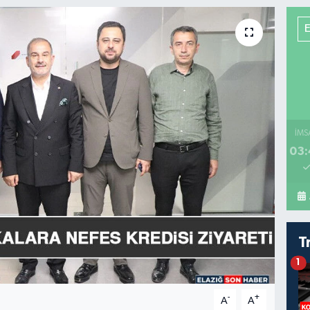
İMS
03:
T
1
-
+
A
A