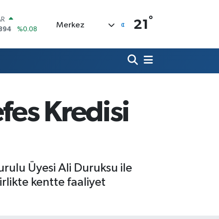
°
AR
21
Merkez
894
%0.08
O
398
%-0.02
LİN
581
%0.16
 ALTIN
.85
%0.54
100
fes Kredisi
03
%11
OIN
27,78
%1.32
rulu Üyesi Ali Duruksu ile
rlikte kentte faaliyet