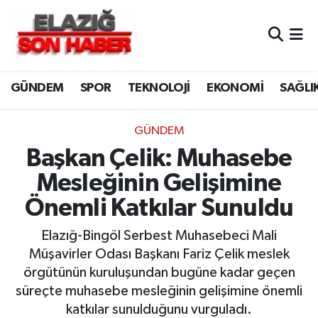
CANLI YAYIN
Merkez Hava Durumu
GÜNDEM
SPOR
TEKNOLOJİ
EKONOMİ
SAĞLI
ASAYİŞ
Merkez Trafik Yoğunluk Haritası
BİLİM VE TEKNOLOJİ
Süper Lig Puan Durumu ve Fikstür
GÜNDEM
Başkan Çelik: Muhasebe
DÜNYA
Tüm Manşetler
Mesleğinin Gelişimine
EĞİTİM
Son Dakika Haberleri
Önemli Katkılar Sunuldu
EKONOMİ
Haber Arşivi
Elazığ-Bingöl Serbest Muhasebeci Mali
Müşavirler Odası Başkanı Fariz Çelik meslek
ELAZIĞ
örgütünün kuruluşundan bugüne kadar geçen
süreçte muhasebe mesleğinin gelişimine önemli
GENEL
katkılar sunulduğunu vurguladı.