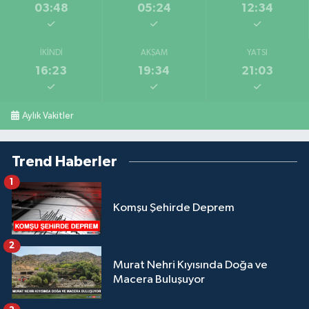
03:48
05:24
12:34
İKINDI
AKŞAM
YATSI
16:23
19:34
21:03
Aylık Vakitler
Trend Haberler
1
Komşu Şehirde Deprem
2
Murat Nehri Kıyısında Doğa ve
Macera Buluşuyor