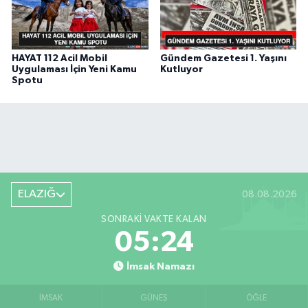
HAYAT 112 Acil Mobil
Gündem Gazetesi 1. Yaşını
Uygulaması İçin Yeni Kamu
Kutluyor
Spotu
ELAZIĞ
08.08.2026
SONRAKI VAKTE KALAN
05:24
İmsak Namazı
İMSAK
GÜNEŞ
ÖĞLE