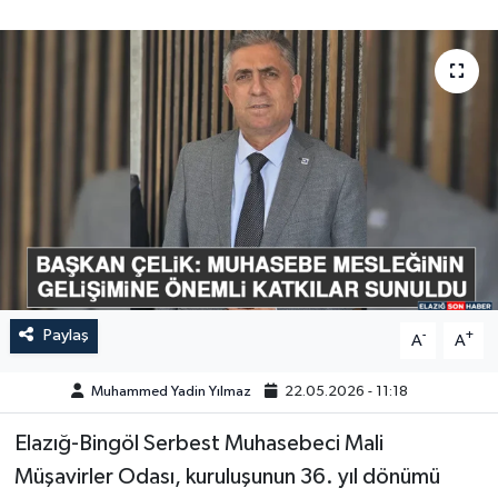
GÜNDEM
HABERDE İNSAN
KÜLTÜR-SANAT
MAGAZİN
MEDYA
ÖZEL HABER
Paylaş
-
+
A
A
POLİTİKA
Muhammed Yadin Yılmaz
22.05.2026 - 11:18
SAĞLIK
Elazığ-Bingöl Serbest Muhasebeci Mali
Müşavirler Odası, kuruluşunun 36. yıl dönümü
SİYASET