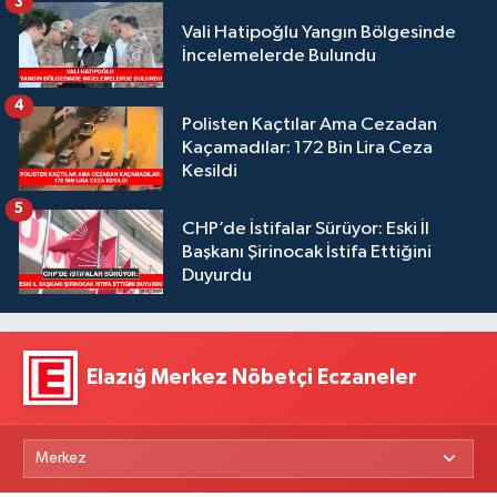
3
Vali Hatipoğlu Yangın Bölgesinde
İncelemelerde Bulundu
4
Polisten Kaçtılar Ama Cezadan
Kaçamadılar: 172 Bin Lira Ceza
Kesildi
5
CHP’de İstifalar Sürüyor: Eski İl
Başkanı Şirinocak İstifa Ettiğini
Duyurdu
Elazığ Merkez Nöbetçi Eczaneler