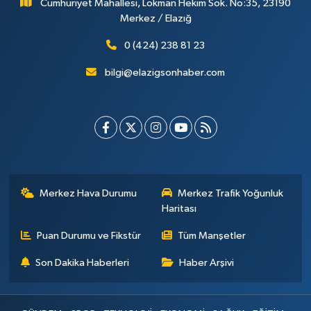
Cumhuriyet Mahallesi, Lokman Hekim Sok. No:35, 23190
Merkez / Elazığ
0 (424) 238 81 23
bilgi@elazigsonhaber.com
Merkez Hava Durumu
Merkez Trafik Yoğunluk
Haritası
Puan Durumu ve Fikstür
Tüm Manşetler
Son Dakika Haberleri
Haber Arşivi