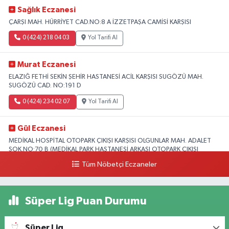
Sağlık Eczanesi
ÇARŞI MAH. HÜRRİYET CAD.NO:8 A İZZETPAŞA CAMİSİ KARŞISI
0 (424) 218 04 03
Yol Tarifi Al
Murat Eczanesi
ELAZIĞ FETHİ SEKİN ŞEHİR HASTANESİ ACİL KARŞISI SUGÖZÜ MAH.
SUGÖZÜ CAD. NO:191 D
0 (424) 234 02 07
Yol Tarifi Al
Gül Eczanesi
MEDİKAL HOSPİTAL OTOPARK ÇIKIŞI KARŞISI OLGUNLAR MAH. ADALET
SOK.NO:70 B (MEDİKAL PARK HASTANESİ ARKASI OTOPARK ÇIKIŞI
KARŞISI)
Tüm Nöbetçi Eczaneler
0 (424) 236 52 18
Yol Tarifi Al
Süper Lig Puan Durumu
Yıldız Eczanesi
FIRAT ÜNÜVERSİTESİ HASTANESİNİN KARŞISI TRAFİK IŞIKLARININ YANI
Üniversite Mah.Yunus Emre Bulvarı No:2 A
Süper Lig