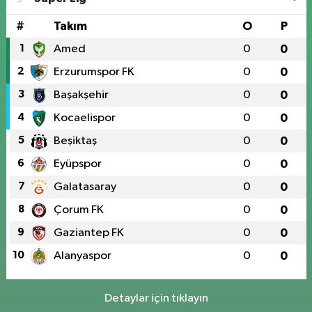
0 (424) 236 61 40
Yol Tarifi Al
#
Takım
O
P
1
Amed
0
0
2
Erzurumspor FK
0
0
3
Başakşehir
0
0
4
Kocaelispor
0
0
5
Beşiktaş
0
0
6
Eyüpspor
0
0
7
Galatasaray
0
0
8
Çorum FK
0
0
9
Gaziantep FK
0
0
10
Alanyaspor
0
0
Detaylar için tıklayın