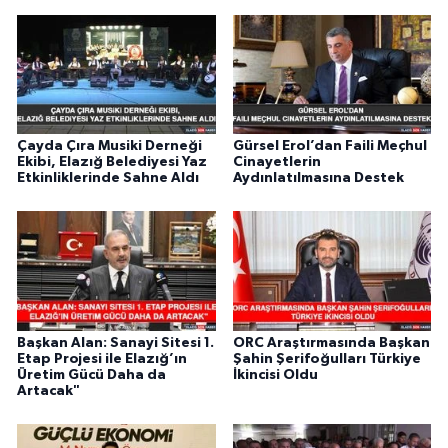
Çayda Çıra Musiki Derneği
Gürsel Erol’dan Faili Meçhul
Ekibi, Elazığ Belediyesi Yaz
Cinayetlerin
Etkinliklerinde Sahne Aldı
Aydınlatılmasına Destek
Başkan Alan: Sanayi Sitesi 1.
ORC Araştırmasında Başkan
Etap Projesi ile Elazığ’ın
Şahin Şerifoğulları Türkiye
Üretim Gücü Daha da
İkincisi Oldu
Artacak"