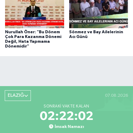
Nurullah Öner: "Bu Dönem
Sönmez ve Bay Ailelerinin
Çok Para Kazanma Dönemi
Acı Günü
Değil, Hata Yapmama
Dönemidir"
ELAZIĞ
07.08.2026
SONRAKI VAKTE KALAN
02:22:01
İmsak Namazı