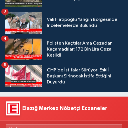
3
Vali Hatipoğlu Yangın Bölgesinde
İncelemelerde Bulundu
4
Polisten Kaçtılar Ama Cezadan
Kaçamadılar: 172 Bin Lira Ceza
Kesildi
5
CHP’de İstifalar Sürüyor: Eski İl
Başkanı Şirinocak İstifa Ettiğini
Duyurdu
Elazığ Merkez Nöbetçi Eczaneler