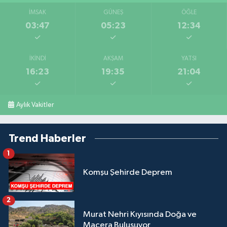
İMSAK
GÜNEŞ
ÖĞLE
03:47
05:23
12:34
İKINDI
AKŞAM
YATSI
16:23
19:35
21:04
Aylık Vakitler
Trend Haberler
1
Komşu Şehirde Deprem
2
Murat Nehri Kıyısında Doğa ve
Macera Buluşuyor