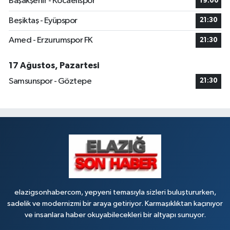
Başakşehir - Kocaelispor
19:00
Beşiktaş - Eyüpspor
21:30
Amed - Erzurumspor FK
21:30
17 Ağustos, Pazartesi
Samsunspor - Göztepe
21:30
elazigsonhabercom, yepyeni temasıyla sizleri buluştururken,
sadelik ve modernizmi bir araya getiriyor. Karmaşıklıktan kaçınıyor
ve insanlara haber okuyabilecekleri bir altyapı sunuyor.