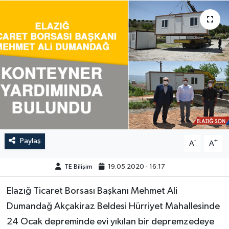
GÜNDEM
HABERDE İNSAN
KÜLTÜR-SANAT
MAGAZİN
MEDYA
Paylaş
-
+
A
A
ÖZEL HABER
TE Bilişim
19.05.2020 - 16:17
POLİTİKA
Elazığ Ticaret Borsası Başkanı Mehmet Ali
SAĞLIK
Dumandağ Akçakiraz Beldesi Hürriyet Mahallesinde
24 Ocak depreminde evi yıkılan bir depremzedeye
SİYASET