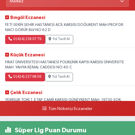
Bıngöl Eczanesi
FETİ SEKİN ŞEHİR HASTANESİ ACİL KARŞISI DOĞUKENT MAH.PROF.DR.
NACİ GÖRÜR BLV.NO:62 D
0 (424) 238 07 79
Yol Tarifi Al
Küçük Eczanesi
FIRAT ÜNİVERSİTESİ HASTANESİ POLİKLİNİK KAPISI KARŞISI ÜNİVERSİTE
MAH. YAHYA KEMAL CADDESI NO:40 C
0 (424) 237 68 56
Yol Tarifi Al
Çelık Eczanesi
YEMİŞLİK TOKİ 1. ETAP CAMİİ KARŞISI GÜNEYKENT MAH. 19730 SOK.
NO:6 A
Tüm Nöbetçi Eczaneler
0 (424) 236 63 34
Yol Tarifi Al
Süper Lig Puan Durumu
Tanrıverdı Eczanesi