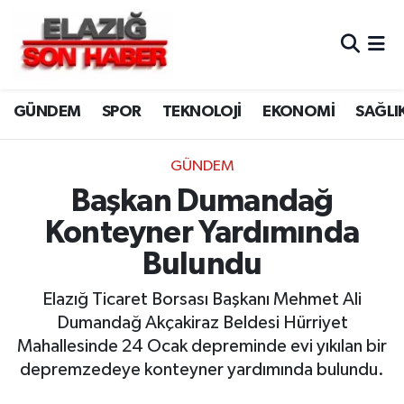
CANLI YAYIN
Merkez Hava Durumu
GÜNDEM
SPOR
TEKNOLOJİ
EKONOMİ
SAĞLI
ASAYİŞ
Merkez Trafik Yoğunluk Haritası
BİLİM VE TEKNOLOJİ
Süper Lig Puan Durumu ve Fikstür
GÜNDEM
Başkan Dumandağ
DÜNYA
Tüm Manşetler
Konteyner Yardımında
EĞİTİM
Son Dakika Haberleri
Bulundu
EKONOMİ
Haber Arşivi
Elazığ Ticaret Borsası Başkanı Mehmet Ali
Dumandağ Akçakiraz Beldesi Hürriyet
ELAZIĞ
Mahallesinde 24 Ocak depreminde evi yıkılan bir
depremzedeye konteyner yardımında bulundu.
GENEL