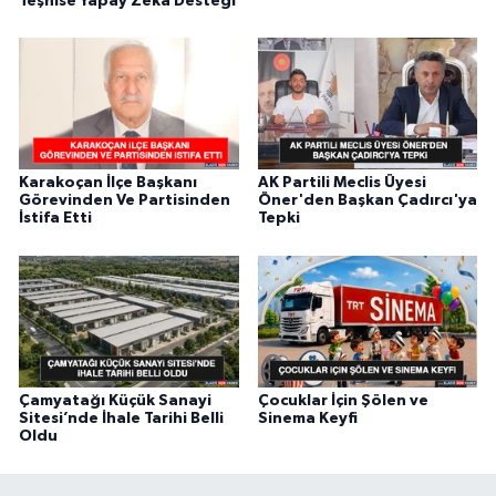
Teşhise Yapay Zekâ Desteği
Karakoçan İlçe Başkanı
AK Partili Meclis Üyesi
Görevinden Ve Partisinden
Öner'den Başkan Çadırcı'ya
İstifa Etti
Tepki
Çamyatağı Küçük Sanayi
Çocuklar İçin Şölen ve
Sitesi’nde İhale Tarihi Belli
Sinema Keyfi
Oldu