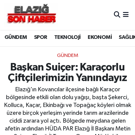
CANLI YAYIN
Merkez Hava Durumu
GÜNDEM
SPOR
TEKNOLOJİ
EKONOMİ
SAĞLI
ASAYİŞ
Merkez Trafik Yoğunluk Haritası
BİLİM VE TEKNOLOJİ
Süper Lig Puan Durumu ve Fikstür
GÜNDEM
Başkan Suiçer: Karaçorlu
DÜNYA
Tüm Manşetler
Çiftçilerimizin Yanındayız
EĞİTİM
Son Dakika Haberleri
Elazığ'ın Kovancılar ilçesine bağlı Karaçor
bölgesinde etkili olan dolu yağışı, başta Şekerci,
EKONOMİ
Haber Arşivi
Kolluca, Kaçar, Ekinbağı ve Topağaç köyleri olmak
üzere birçok yerleşim yerinde tarım arazilerinde
ELAZIĞ
ciddi zarara yol açtı. Bölgede meydana gelen
afetin ardından HÜDA PAR Elazığ İl Başkanı Metin
GENEL