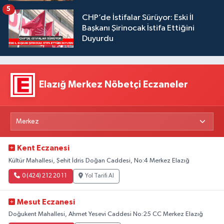
5
CHP’de İstifalar Sürüyor: Eski İl
Başkanı Şirinocak İstifa Ettiğini
Duyurdu
Elazığ Merkez Nöbetçi Eczaneler
Kent Eczanesi
Kültür Mahallesi, Şehit İdris Doğan Caddesi, No:4 Merkez Elazığ
0 (424) 212 20 11
Yol Tarifi Al
Mesut Eczanesi
Doğukent Mahallesi, Ahmet Yesevi Caddesi No:25 CC Merkez Elazığ