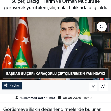
Suiçer, Elazığ İl Tarım ve Orman Müdürü ile
görüşerek yürütülen çalışmalar hakkında bilgi aldı.
GÜNDEM
HABERDE İNSAN
KÜLTÜR-SANAT
MAGAZİN
MEDYA
ÖZEL HABER
POLİTİKA
Paylaş
-
+
A
A
SAĞLIK
Muhammed Yadin Yılmaz
08.06.2026 - 15:49
Görüşmeye ilişkin değerlendirmelerde bulunan
SİYASET