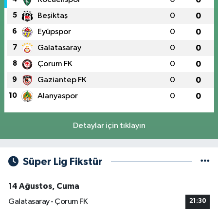
5
Beşiktaş
0
0
6
Eyüpspor
0
0
7
Galatasaray
0
0
8
Çorum FK
0
0
9
Gaziantep FK
0
0
10
Alanyaspor
0
0
Detaylar için tıklayın
Süper Lig Fikstür
14 Ağustos, Cuma
Galatasaray - Çorum FK
21:30