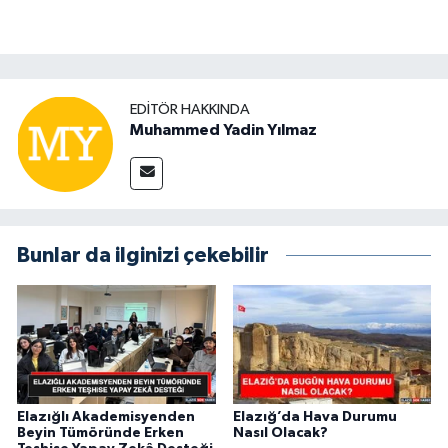
EDITÖR HAKKINDA
Muhammed Yadin Yılmaz
Bunlar da ilginizi çekebilir
Elazığlı Akademisyenden
Elazığ’da Hava Durumu
Beyin Tümöründe Erken
Nasıl Olacak?