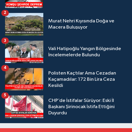
2
Murat Nehri Kıyısında Doğa ve
Macera Buluşuyor
3
Vali Hatipoğlu Yangın Bölgesinde
İncelemelerde Bulundu
4
Polisten Kaçtılar Ama Cezadan
Kaçamadılar: 172 Bin Lira Ceza
Kesildi
5
CHP’de İstifalar Sürüyor: Eski İl
Başkanı Şirinocak İstifa Ettiğini
Duyurdu