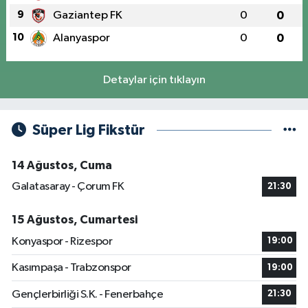
9
Gaziantep FK
0
0
10
Alanyaspor
0
0
Detaylar için tıklayın
Süper Lig Fikstür
14 Ağustos, Cuma
Galatasaray - Çorum FK
21:30
15 Ağustos, Cumartesi
Konyaspor - Rizespor
19:00
Kasımpaşa - Trabzonspor
19:00
Gençlerbirliği S.K. - Fenerbahçe
21:30