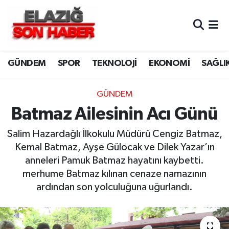
CANLI YAYIN
Merkez Hava Durumu
GÜNDEM
SPOR
TEKNOLOJİ
EKONOMİ
SAĞLI
ASAYİŞ
Merkez Trafik Yoğunluk Haritası
BİLİM VE TEKNOLOJİ
Süper Lig Puan Durumu ve Fikstür
GÜNDEM
Batmaz Ailesinin Acı Günü
DÜNYA
Tüm Manşetler
Salim Hazardağlı İlkokulu Müdürü Cengiz Batmaz,
EĞİTİM
Son Dakika Haberleri
Kemal Batmaz, Ayşe Gülocak ve Dilek Yazar’ın
anneleri Pamuk Batmaz hayatını kaybetti.
EKONOMİ
Haber Arşivi
merhume Batmaz kılınan cenaze namazının
ardından son yolculuğuna uğurlandı.
ELAZIĞ
GENEL