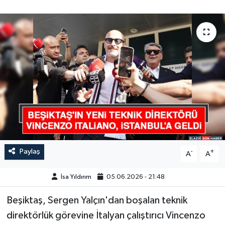
GÜNDEM
HABERDE İNSAN
KÜLTÜR-SANAT
MAGAZİN
MEDYA
ÖZEL HABER
Paylaş
-
+
A
A
POLİTİKA
İsa Yıldırım
05.06.2026 - 21:48
SAĞLIK
Beşiktaş, Sergen Yalçın'dan boşalan teknik
direktörlük görevine İtalyan çalıştırıcı Vincenzo
SİYASET