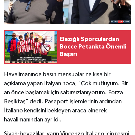
Elazığlı Sporculardan
Bocce Petankta Önemli
Başarı
Havalimanında basın mensuplarına kısa bir
açıklama yapan İtalyan hoca, "Çok mutluyum. Bir
an önce başlamak için sabırsızlanıyorum. Forza
Beşiktaş" dedi. Pasaport işlemlerinin ardından
İtaliano kendisini bekleyen araca binerek
havalimanından ayrıldı.
Siyah-beyazlılar, yarın Vincenzo Italiano için resmi