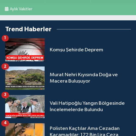
Aylık Vakitler
Trend Haberler
1
Komşu Şehirde Deprem
2
Murat Nehri Kıyısında Doğa ve
Macera Buluşuyor
3
Vali Hatipoğlu Yangın Bölgesinde
İncelemelerde Bulundu
4
Polisten Kaçtılar Ama Cezadan
Kaçamadılar: 172 Bin Lira Ceza