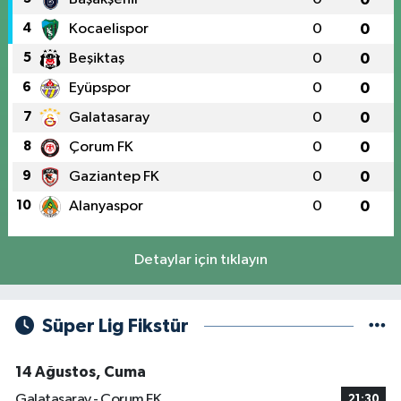
4
Kocaelispor
0
0
5
Beşiktaş
0
0
6
Eyüpspor
0
0
7
Galatasaray
0
0
8
Çorum FK
0
0
9
Gaziantep FK
0
0
10
Alanyaspor
0
0
Detaylar için tıklayın
Süper Lig Fikstür
14 Ağustos, Cuma
Galatasaray - Çorum FK
21:30