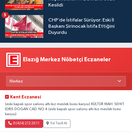
Kesildi
5
CHP’de İstifalar Sürüyor: Eski İl
Başkanı Şirinocak İstifa Ettiğini
Duyurdu
Elazığ Merkez Nöbetçi Eczaneler
Kent Eczanesi
(eski kapalı spor salonu altı-kız meslek lisesi karşısı) KÜLTÜR MAH. SEHIT
IDRIS DOGAN CAD. NO:4 (eski kapalı spor salonu altı-kız meslek lisesi
karşısı)
0 (424) 212 20 11
Yol Tarifi Al