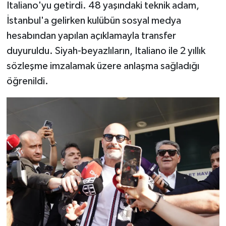
Italiano'yu getirdi. 48 yaşındaki teknik adam,
İstanbul'a gelirken kulübün sosyal medya
SPOR
hesabından yapılan açıklamayla transfer
TEKNOLOJİ
duyuruldu. Siyah-beyazlıların, Italiano ile 2 yıllık
sözleşme imzalamak üzere anlaşma sağladığı
YAŞAM
öğrenildi.