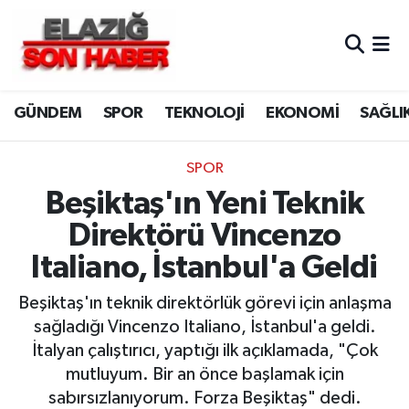
CANLI YAYIN
Merkez Hava Durumu
GÜNDEM
SPOR
TEKNOLOJİ
EKONOMİ
SAĞLI
ASAYİŞ
Merkez Trafik Yoğunluk Haritası
BİLİM VE TEKNOLOJİ
Süper Lig Puan Durumu ve Fikstür
SPOR
Beşiktaş'ın Yeni Teknik
DÜNYA
Tüm Manşetler
Direktörü Vincenzo
EĞİTİM
Son Dakika Haberleri
Italiano, İstanbul'a Geldi
EKONOMİ
Haber Arşivi
Beşiktaş'ın teknik direktörlük görevi için anlaşma
sağladığı Vincenzo Italiano, İstanbul'a geldi.
ELAZIĞ
İtalyan çalıştırıcı, yaptığı ilk açıklamada, "Çok
mutluyum. Bir an önce başlamak için
GENEL
sabırsızlanıyorum. Forza Beşiktaş" dedi.