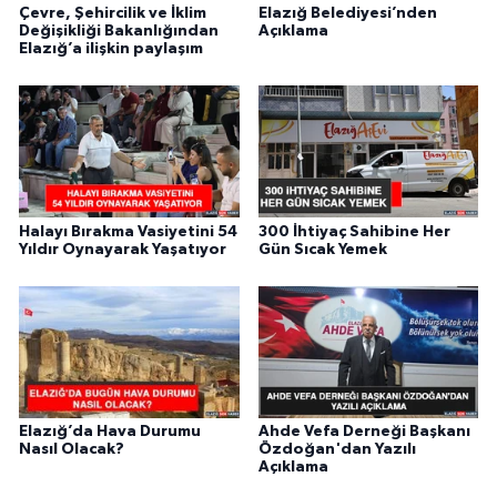
Çevre, Şehircilik ve İklim
Elazığ Belediyesi’nden
Değişikliği Bakanlığından
Açıklama
Elazığ’a ilişkin paylaşım
Halayı Bırakma Vasiyetini 54
300 İhtiyaç Sahibine Her
Yıldır Oynayarak Yaşatıyor
Gün Sıcak Yemek
Elazığ’da Hava Durumu
Ahde Vefa Derneği Başkanı
Nasıl Olacak?
Özdoğan'dan Yazılı
Açıklama