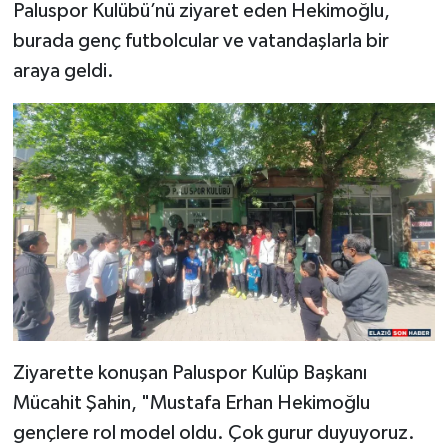
Paluspor Kulübü’nü ziyaret eden Hekimoğlu,
burada genç futbolcular ve vatandaşlarla bir
SPOR
araya geldi.
TEKNOLOJİ
YAŞAM
Ziyarette konuşan Paluspor Kulüp Başkanı
Mücahit Şahin, "Mustafa Erhan Hekimoğlu
gençlere rol model oldu. Çok gurur duyuyoruz.