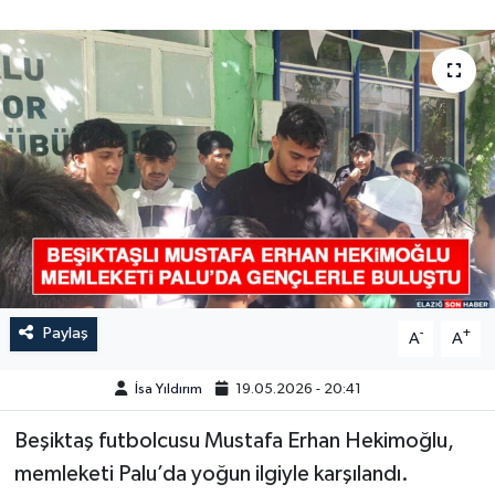
GÜNDEM
HABERDE İNSAN
KÜLTÜR-SANAT
MAGAZİN
MEDYA
ÖZEL HABER
Paylaş
-
+
A
A
POLİTİKA
İsa Yıldırım
19.05.2026 - 20:41
SAĞLIK
Beşiktaş futbolcusu Mustafa Erhan Hekimoğlu,
memleketi Palu’da yoğun ilgiyle karşılandı.
SİYASET