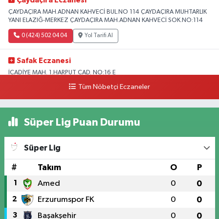
Çaydaçıra Eczanesi
ÇAYDAÇIRA MAH.ADNAN KAHVECİ BUL.NO 114 ÇAYDAÇIRA MUHTARLIK
YANI ELAZIĞ-MERKEZ ÇAYDAÇIRA MAH.ADNAN KAHVECİ SOK.NO:114
0 (424) 502 04 04
Yol Tarifi Al
Safak Eczanesi
İCADİYE MAH. 1.HARPUT CAD. NO:16 E
Tüm Nöbetçi Eczaneler
0 (424) 233 01 75
Yol Tarifi Al
Elıf Eczanesi
Süper Lig Puan Durumu
Üniversite Mahallesi, Yahya Kemal Caddesi, No:34 B Merkez Elazığ
0 (424) 238 20 58
Yol Tarifi Al
Süper Lig
Fırat Eczanesi
#
Takım
O
P
YENİMAH. YUNUS EMRE BULVARI NO:51 B
1
Amed
0
0
0 (424) 212 40 11
Yol Tarifi Al
2
Erzurumspor FK
0
0
3
Başakşehir
0
0
Akdemır Eczanesi