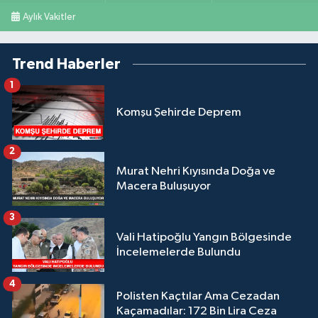
Aylık Vakitler
Trend Haberler
1
Komşu Şehirde Deprem
2
Murat Nehri Kıyısında Doğa ve
Macera Buluşuyor
3
Vali Hatipoğlu Yangın Bölgesinde
İncelemelerde Bulundu
4
Polisten Kaçtılar Ama Cezadan
Kaçamadılar: 172 Bin Lira Ceza