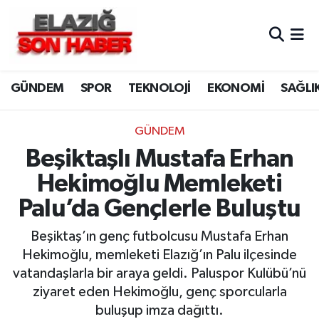
CANLI YAYIN
Merkez Hava Durumu
GÜNDEM
SPOR
TEKNOLOJİ
EKONOMİ
SAĞLI
ASAYİŞ
Merkez Trafik Yoğunluk Haritası
BİLİM VE TEKNOLOJİ
Süper Lig Puan Durumu ve Fikstür
GÜNDEM
Beşiktaşlı Mustafa Erhan
DÜNYA
Tüm Manşetler
Hekimoğlu Memleketi
EĞİTİM
Son Dakika Haberleri
Palu’da Gençlerle Buluştu
EKONOMİ
Haber Arşivi
Beşiktaş’ın genç futbolcusu Mustafa Erhan
Hekimoğlu, memleketi Elazığ’ın Palu ilçesinde
ELAZIĞ
vatandaşlarla bir araya geldi. Paluspor Kulübü’nü
ziyaret eden Hekimoğlu, genç sporcularla
GENEL
buluşup imza dağıttı.