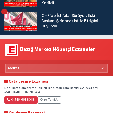
Kesildi
5
CHP’de İstifalar Sürüyor: Eski İl
Başkanı Şirinocak İstifa Ettiğini
Duyurdu
Elazığ Merkez Nöbetçi Eczaneler
Çatalçeşme Eczanesi
Doğukent Çatalçeşme Tokileri ikinci etap cami karşısı ÇATALÇEŞME
MAH.3648. SOK. NO:4 A
0 (546) 668 80 88
Yol Tarifi Al