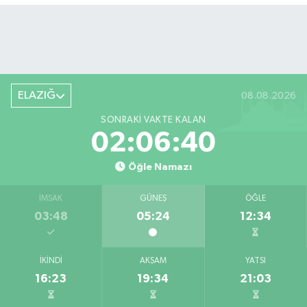
ELAZIĞ
08.08.2026
SONRAKI VAKTE KALAN
02:06:39
Öğle Namazı
İMSAK
GÜNEŞ
ÖĞLE
03:48
05:24
12:34
İKINDI
AKŞAM
YATSI
16:23
19:34
21:03