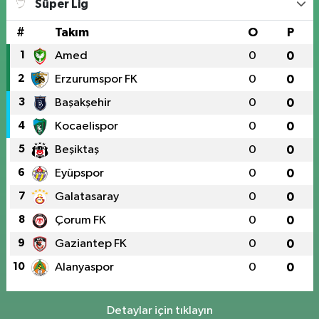
Süper Lig
0 (424) 236 61 40
Yol Tarifi Al
#
Takım
O
P
1
Amed
0
0
2
Erzurumspor FK
0
0
3
Başakşehir
0
0
4
Kocaelispor
0
0
5
Beşiktaş
0
0
6
Eyüpspor
0
0
7
Galatasaray
0
0
8
Çorum FK
0
0
9
Gaziantep FK
0
0
10
Alanyaspor
0
0
Detaylar için tıklayın