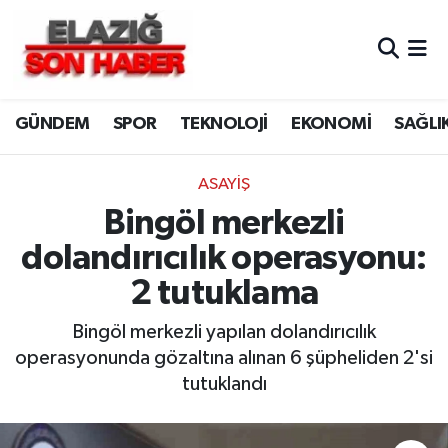
CANLI YAYIN
Merkez Hava Durumu
GÜNDEM
SPOR
TEKNOLOJİ
EKONOMİ
SAĞLI
ASAYİŞ
Merkez Trafik Yoğunluk Haritası
BİLİM VE TEKNOLOJİ
Süper Lig Puan Durumu ve Fikstür
ASAYİŞ
Bingöl merkezli
DÜNYA
Tüm Manşetler
dolandırıcılık operasyonu:
EĞİTİM
Son Dakika Haberleri
2 tutuklama
EKONOMİ
Haber Arşivi
Bingöl merkezli yapılan dolandırıcılık
operasyonunda gözaltına alınan 6 şüpheliden 2'si
ELAZIĞ
tutuklandı
GENEL