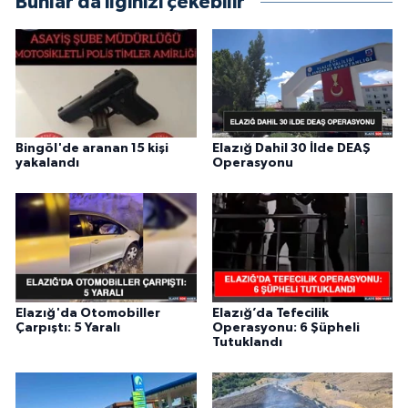
Bunlar da ilginizi çekebilir
Bingöl'de aranan 15 kişi
Elazığ Dahil 30 İlde DEAŞ
yakalandı
Operasyonu
Elazığ'da Otomobiller
Elazığ’da Tefecilik
Çarpıştı: 5 Yaralı
Operasyonu: 6 Şüpheli
Tutuklandı