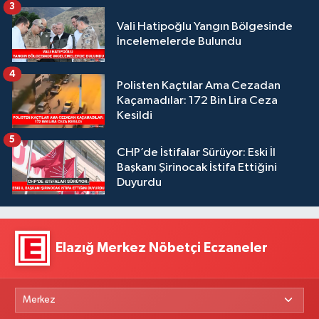
3
Vali Hatipoğlu Yangın Bölgesinde
İncelemelerde Bulundu
4
Polisten Kaçtılar Ama Cezadan
Kaçamadılar: 172 Bin Lira Ceza
Kesildi
5
CHP’de İstifalar Sürüyor: Eski İl
Başkanı Şirinocak İstifa Ettiğini
Duyurdu
Elazığ Merkez Nöbetçi Eczaneler