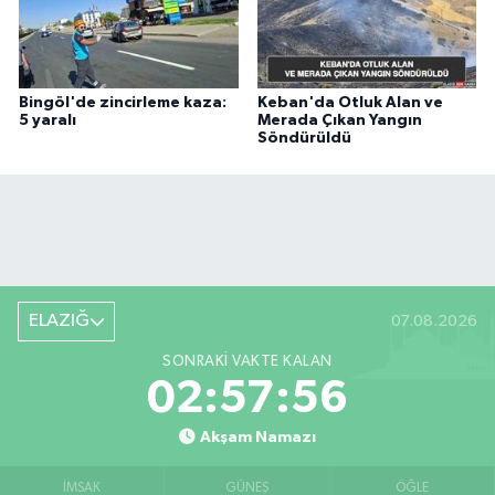
Bingöl'de zincirleme kaza:
Keban'da Otluk Alan ve
5 yaralı
Merada Çıkan Yangın
Söndürüldü
ELAZIĞ
07.08.2026
SONRAKI VAKTE KALAN
02:57:55
Akşam Namazı
İMSAK
GÜNEŞ
ÖĞLE