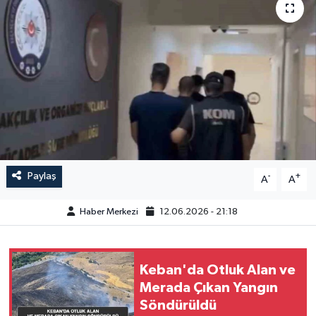
GÜNDEM
HABERDE İNSAN
KÜLTÜR-SANAT
MAGAZİN
MEDYA
Paylaş
-
+
A
A
ÖZEL HABER
Haber Merkezi
12.06.2026 - 21:18
POLİTİKA
Keban'da Otluk Alan ve
SAĞLIK
Merada Çıkan Yangın
Söndürüldü
SİYASET