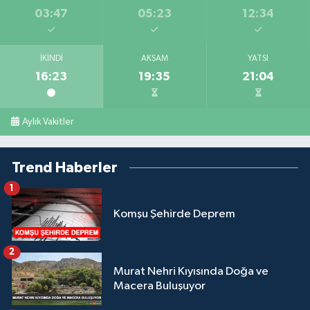
03:47
05:23
12:34
İKINDI
AKŞAM
YATSI
16:23
19:35
21:04
Aylık Vakitler
Trend Haberler
1
Komşu Şehirde Deprem
2
Murat Nehri Kıyısında Doğa ve
Macera Buluşuyor