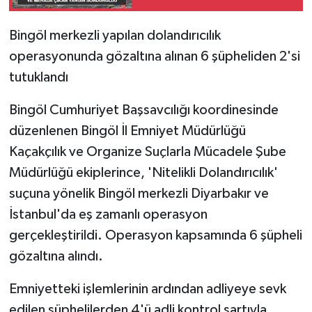
SPOR
Bingöl merkezli yapılan dolandırıcılık
operasyonunda gözaltına alınan 6 şüpheliden 2'si
TEKNOLOJİ
tutuklandı
YAŞAM
Bingöl Cumhuriyet Başsavcılığı koordinesinde
düzenlenen Bingöl İl Emniyet Müdürlüğü
Kaçakçılık ve Organize Suçlarla Mücadele Şube
Müdürlüğü ekiplerince, 'Nitelikli Dolandırıcılık'
suçuna yönelik Bingöl merkezli Diyarbakır ve
İstanbul'da eş zamanlı operasyon
gerçekleştirildi. Operasyon kapsamında 6 şüpheli
gözaltına alındı.
Emniyetteki işlemlerinin ardından adliyeye sevk
edilen şüphelilerden 4'ü adli kontrol şartıyla