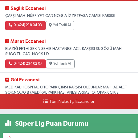
Sağlık Eczanesi
ÇARŞI MAH. HÜRRİYET CAD.NO:8 A İZZETPAŞA CAMİSİ KARŞISI
0 (424) 218 04 03
Yol Tarifi Al
Murat Eczanesi
ELAZIĞ FETHİ SEKİN ŞEHİR HASTANESİ ACİL KARŞISI SUGÖZÜ MAH.
SUGÖZÜ CAD. NO:191 D
0 (424) 234 02 07
Yol Tarifi Al
Gül Eczanesi
MEDİKAL HOSPİTAL OTOPARK ÇIKIŞI KARŞISI OLGUNLAR MAH. ADALET
SOK.NO:70 B (MEDİKAL PARK HASTANESİ ARKASI OTOPARK ÇIKIŞI
KARŞISI)
Tüm Nöbetçi Eczaneler
0 (424) 236 52 18
Yol Tarifi Al
Süper Lig Puan Durumu
Yıldız Eczanesi
FIRAT ÜNÜVERSİTESİ HASTANESİNİN KARŞISI TRAFİK IŞIKLARININ YANI
Üniversite Mah.Yunus Emre Bulvarı No:2 A