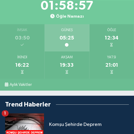
01:58:57
Öğle Namazı
İMSAK
GÜNEŞ
ÖĞLE
03:50
05:25
12:34
İKINDI
AKŞAM
YATSI
16:22
19:33
21:01
Aylık Vakitler
Trend Haberler
1
Komşu Şehirde Deprem