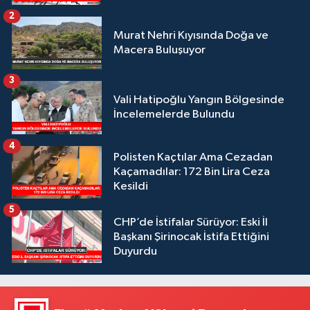
2
Murat Nehri Kıyısında Doğa ve
Macera Buluşuyor
3
Vali Hatipoğlu Yangın Bölgesinde
İncelemelerde Bulundu
4
Polisten Kaçtılar Ama Cezadan
Kaçamadılar: 172 Bin Lira Ceza
Kesildi
5
CHP’de İstifalar Sürüyor: Eski İl
Başkanı Şirinocak İstifa Ettiğini
Duyurdu