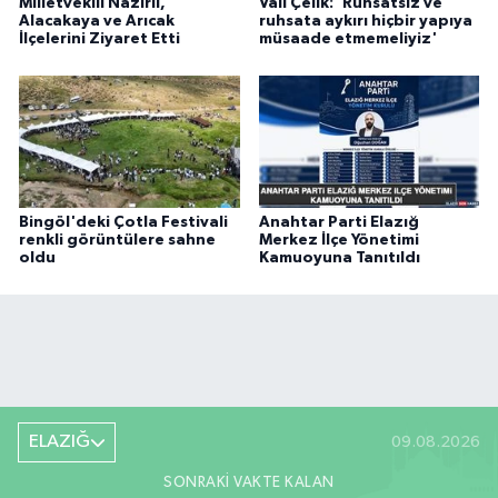
Milletvekili Nazırlı,
Vali Çelik: 'Ruhsatsız ve
Alacakaya ve Arıcak
ruhsata aykırı hiçbir yapıya
İlçelerini Ziyaret Etti
müsaade etmemeliyiz'
Bingöl'deki Çotla Festivali
Anahtar Parti Elazığ
renkli görüntülere sahne
Merkez İlçe Yönetimi
oldu
Kamuoyuna Tanıtıldı
ELAZIĞ
09.08.2026
SONRAKI VAKTE KALAN