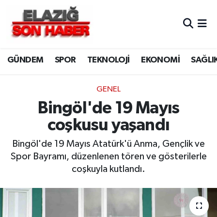
CANLI YAYIN
Merkez Hava Durumu
GÜNDEM
SPOR
TEKNOLOJİ
EKONOMİ
SAĞLI
ASAYİŞ
Merkez Trafik Yoğunluk Haritası
BİLİM VE TEKNOLOJİ
Süper Lig Puan Durumu ve Fikstür
GENEL
Bingöl'de 19 Mayıs
DÜNYA
Tüm Manşetler
coşkusu yaşandı
EĞİTİM
Son Dakika Haberleri
Bingöl'de 19 Mayıs Atatürk'ü Anma, Gençlik ve
Spor Bayramı, düzenlenen tören ve gösterilerle
EKONOMİ
Haber Arşivi
coşkuyla kutlandı.
ELAZIĞ
GENEL