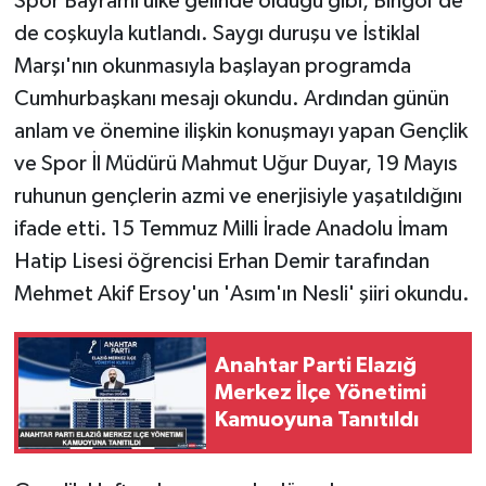
Spor Bayramı ülke gelinde olduğu gibi, Bingöl'de
de coşkuyla kutlandı. Saygı duruşu ve İstiklal
SPOR
Marşı'nın okunmasıyla başlayan programda
Cumhurbaşkanı mesajı okundu. Ardından günün
TEKNOLOJİ
anlam ve önemine ilişkin konuşmayı yapan Gençlik
YAŞAM
ve Spor İl Müdürü Mahmut Uğur Duyar, 19 Mayıs
ruhunun gençlerin azmi ve enerjisiyle yaşatıldığını
ifade etti. 15 Temmuz Milli İrade Anadolu İmam
Hatip Lisesi öğrencisi Erhan Demir tarafından
Mehmet Akif Ersoy'un 'Asım'ın Nesli' şiiri okundu.
Anahtar Parti Elazığ
Merkez İlçe Yönetimi
Kamuoyuna Tanıtıldı