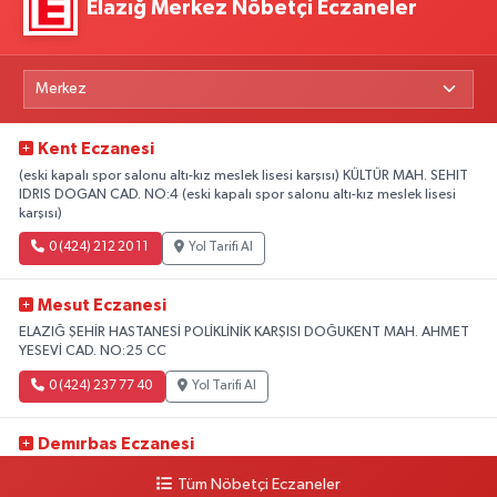
Elazığ Merkez Nöbetçi Eczaneler
Kent Eczanesi
(eski kapalı spor salonu altı-kız meslek lisesi karşısı) KÜLTÜR MAH. SEHIT
IDRIS DOGAN CAD. NO:4 (eski kapalı spor salonu altı-kız meslek lisesi
karşısı)
0 (424) 212 20 11
Yol Tarifi Al
Mesut Eczanesi
ELAZIĞ ŞEHİR HASTANESİ POLİKLİNİK KARŞISI DOĞUKENT MAH. AHMET
YESEVİ CAD. NO:25 CC
0 (424) 237 77 40
Yol Tarifi Al
Demırbas Eczanesi
1.HARPUT CAD. NO:9 C
Tüm Nöbetçi Eczaneler