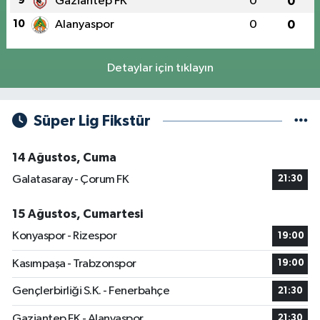
9
Gaziantep FK
0
0
10
Alanyaspor
0
0
Detaylar için tıklayın
Süper Lig Fikstür
14 Ağustos, Cuma
Galatasaray - Çorum FK
21:30
15 Ağustos, Cumartesi
Konyaspor - Rizespor
19:00
Kasımpaşa - Trabzonspor
19:00
Gençlerbirliği S.K. - Fenerbahçe
21:30
Gaziantep FK - Alanyaspor
21:30