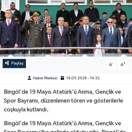
GÜNDEM
HABERDE İNSAN
KÜLTÜR-SANAT
MAGAZİN
Paylaş
-
+
A
A
MEDYA
Haber Merkezi
19.05.2026 - 14:32
ÖZEL HABER
Bingöl'de 19 Mayıs Atatürk'ü Anma, Gençlik ve
Spor Bayramı, düzenlenen tören ve gösterilerle
POLİTİKA
coşkuyla kutlandı.
SAĞLIK
Bingöl'de 19 Mayıs Atatürk'ü Anma, Gençlik ve
SİYASET