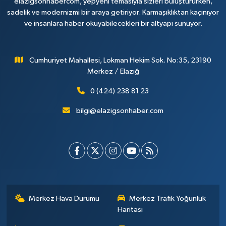
elazigsonhabercom, yepyeni temasıyla sizleri buluştururken,
sadelik ve modernizmi bir araya getiriyor. Karmaşıklıktan kaçınıyor
ve insanlara haber okuyabilecekleri bir altyapı sunuyor.
Cumhuriyet Mahallesi, Lokman Hekim Sok. No:35, 23190
Merkez / Elazığ
0 (424) 238 81 23
bilgi@elazigsonhaber.com
Merkez Hava Durumu
Merkez Trafik Yoğunluk
Haritası