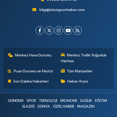
bilgi@elazigsonhaber.com
Merkez Hava Durumu
Merkez Trafik Yoğunluk
Haritası
Puan Durumu ve Fikstür
Tüm Manşetler
Son Dakika Haberleri
Haber Arşivi
GÜNDEM
SPOR
TEKNOLOJİ
EKONOMİ
SAĞLIK
EĞİTİM
ELAZIĞ
DÜNYA
ÖZEL HABER
MAGAZİN