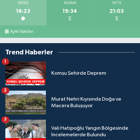
İKINDI
AKŞAM
YATSI
16:23
19:34
21:03
Aylık Vakitler
Trend Haberler
1
Komşu Şehirde Deprem
2
Murat Nehri Kıyısında Doğa ve
Macera Buluşuyor
3
Vali Hatipoğlu Yangın Bölgesinde
İncelemelerde Bulundu