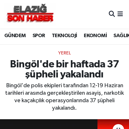
CANLI YAYIN
Merkez Hava Durumu
GÜNDEM
SPOR
TEKNOLOJİ
EKONOMİ
SAĞLI
ASAYİŞ
Merkez Trafik Yoğunluk Haritası
BİLİM VE TEKNOLOJİ
Süper Lig Puan Durumu ve Fikstür
YEREL
Bingöl'de bir haftada 37
DÜNYA
Tüm Manşetler
şüpheli yakalandı
EĞİTİM
Son Dakika Haberleri
Bingöl'de polis ekipleri tarafından 12-19 Haziran
tarihleri arasında gerçekleştirilen asayiş, narkotik
EKONOMİ
Haber Arşivi
ve kaçakçılık operasyonlarında 37 şüpheli
yakalandı.
ELAZIĞ
GENEL