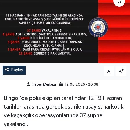
GÜNDEM
HABERDE İNSAN
KÜLTÜR-SANAT
MAGAZİN
MEDYA
Paylaş
-
+
A
A
ÖZEL HABER
Haber Merkezi
19.06.2026 - 20:38
Bingöl'de polis ekipleri tarafından 12-19 Haziran
POLİTİKA
tarihleri arasında gerçekleştirilen asayiş, narkotik
SAĞLIK
ve kaçakçılık operasyonlarında 37 şüpheli
yakalandı.
SİYASET