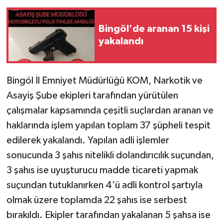
SPOR
Bingöl'de aranan 15 kişi
yakalandı
TEKNOLOJİ
YAŞAM
Bingöl İl Emniyet Müdürlüğü KOM, Narkotik ve
Asayiş Şube ekipleri tarafından yürütülen
çalışmalar kapsamında çeşitli suçlardan aranan ve
haklarında işlem yapılan toplam 37 şüpheli tespit
edilerek yakalandı. Yapılan adli işlemler
sonucunda 3 şahıs nitelikli dolandırıcılık suçundan,
3 şahıs ise uyuşturucu madde ticareti yapmak
suçundan tutuklanırken 4'ü adli kontrol şartıyla
olmak üzere toplamda 22 şahıs ise serbest
bırakıldı. Ekipler tarafından yakalanan 5 şahsa ise