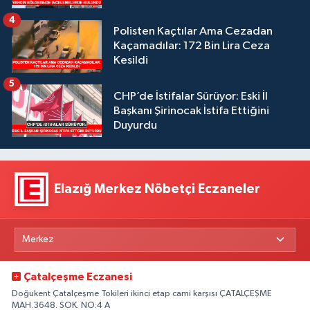
4
Polisten Kaçtılar Ama Cezadan
Kaçamadılar: 172 Bin Lira Ceza
Kesildi
5
CHP’de İstifalar Sürüyor: Eski İl
Başkanı Şirinocak İstifa Ettiğini
Duyurdu
Elazığ Merkez Nöbetçi Eczaneler
Çatalçeşme Eczanesi
Doğukent Çatalçeşme Tokileri ikinci etap cami karşısı ÇATALÇEŞME
MAH.3648. SOK. NO:4 A