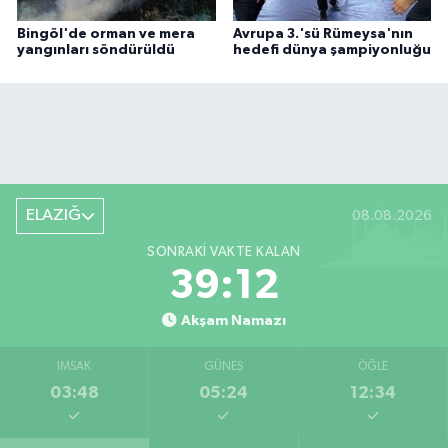
Bingöl'de orman ve mera
Avrupa 3.'sü Rümeysa'nın
yangınları söndürüldü
hedefi dünya şampiyonluğu
ELAZIĞ
08.08.2026
SONRAKI VAKTE KALAN
39:11
Akşam Namazı
İMSAK
GÜNEŞ
ÖĞLE
03:48
05:24
12:34