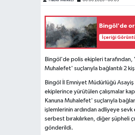
Haber Merkezi
06.06.2026 - 00:05
SPOR
Bingöl'de o
TEKNOLOJİ
İçeriği Görünt
YAŞAM
Bingöl'de polis ekipleri tarafından,
Muhalefet' suçlarıyla bağlantılı 2 kiş
Bingöl İl Emniyet Müdürlüğü Asayiş 
ekiplerince yürütülen çalışmalar ka
Kanuna Muhalefet' suçlarıyla bağlant
işlemlerinin ardından adliyeye sevk e
serbest bırakılırken, diğer şüpheli
gönderildi.