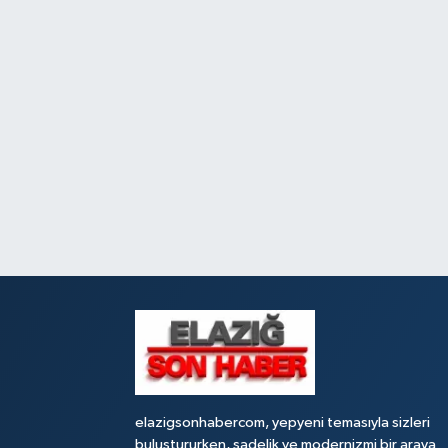
elazigsonhabercom, yepyeni temasıyla sizleri
buluştururken, sadelik ve modernizmi bir araya