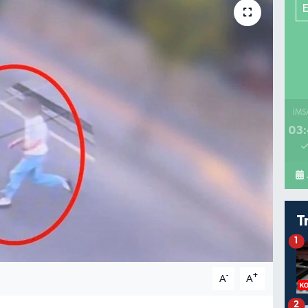
İMS
03:
T
1
-
+
A
A
2