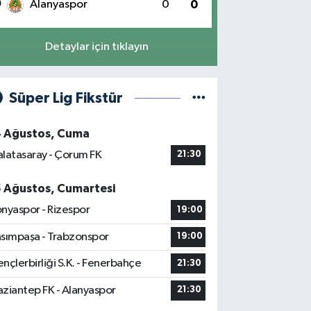
0
Alanyaspor
0
0
Detaylar için tıklayın
Süper Lig Fikstür
4 Ağustos, Cuma
latasaray - Çorum FK
21:30
5 Ağustos, Cumartesi
nyaspor - Rizespor
19:00
sımpaşa - Trabzonspor
19:00
nçlerbirliği S.K. - Fenerbahçe
21:30
ziantep FK - Alanyaspor
21:30