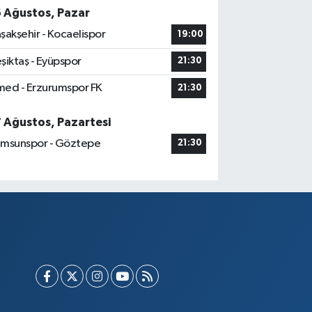
6 Ağustos, Pazar
şakşehir - Kocaelispor
19:00
şiktaş - Eyüpspor
21:30
ed - Erzurumspor FK
21:30
7 Ağustos, Pazartesi
msunspor - Göztepe
21:30