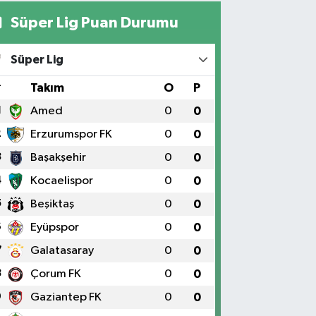
Süper Lig Puan Durumu
Yıldız Eczanesi
RAT ÜNÜVERSİTESİ HASTANESİNİN KARŞISI TRAFİK
Süper Lig
IKLARININ YANI Üniversite Mah.Yunus Emre Bulvarı
:2 A
#
Takım
O
P
0 (424) 236 61 40
Yol Tarifi Al
1
Amed
0
0
2
Erzurumspor FK
0
0
3
Başakşehir
0
0
4
Kocaelispor
0
0
5
Beşiktaş
0
0
6
Eyüpspor
0
0
7
Galatasaray
0
0
8
Çorum FK
0
0
9
Gaziantep FK
0
0