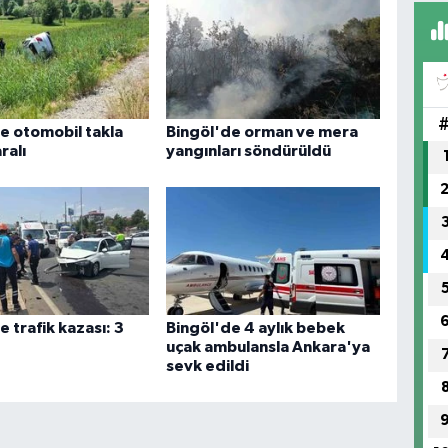
FI
IŞ
No
e otomobil takla
Bingöl'de orman ve mera
ralı
yangınları söndürüldü
e trafik kazası: 3
Bingöl'de 4 aylık bebek
uçak ambulansla Ankara'ya
sevk edildi