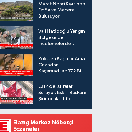
Murat Nehri Kıyısında
Doğa ve Macera
Buluşuyor
Vali Hatipoğlu Yangın
Bölgesinde
İncelemelerde
Bulundu
Polisten Kaçtılar Ama
Cezadan
Kaçamadılar: 172 Bin
Lira Ceza Kesildi
CHP’de İstifalar
Sürüyor: Eski İl Başkanı
Şirinocak İstifa
Ettiğini Duyurdu
Elazığ Merkez Nöbetçi
Eczaneler