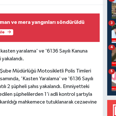
rman ve mera yangınları söndürüldü
3
üle
4
 'kasten yaralama' ve '6136 Sayılı Kanuna
i yakalandı.
Şube Müdürlüğü Motosikletli Polis Timleri
5
psamında, 'Kasten Yaralama' ve '6136 Sayılı
ılı 2 şüpheli şahıs yakalandı. Emniyetteki
dilen şüphelilerden 1'i adli kontrol şartıyla
 çıkarıldığı mahkemece tutuklanarak cezaevine