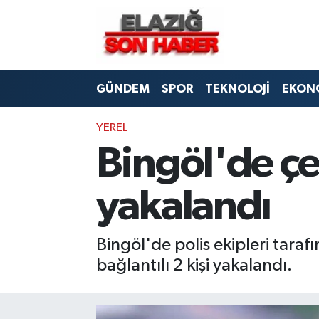
CANLI YAYIN
Merkez Hava Durumu
GÜNDEM
SPOR
TEKNOLOJİ
EKON
ASAYİŞ
Merkez Trafik Yoğunluk Haritası
BİLİM VE TEKNOLOJİ
Süper Lig Puan Durumu ve Fikstür
YEREL
Bingöl'de çeş
DÜNYA
Tüm Manşetler
yakalandı
EĞİTİM
Son Dakika Haberleri
EKONOMİ
Haber Arşivi
Bingöl'de polis ekipleri tara
bağlantılı 2 kişi yakalandı.
ELAZIĞ
GENEL