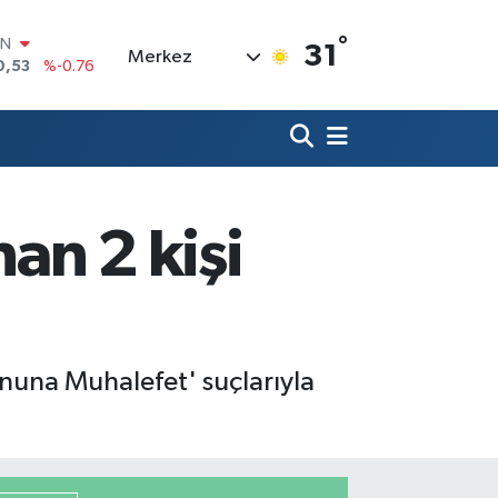
°
R
31
Merkez
69
%0.17
65
%0.01
İN
97
%0.02
ALTIN
49
%2.12
00
nan 2 kişi
7
%64
IN
0,53
%-0.76
anuna Muhalefet' suçlarıyla