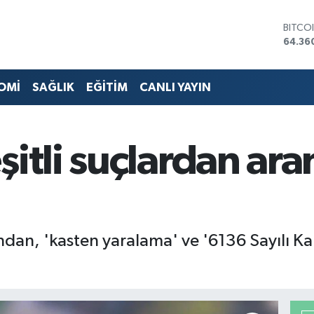
DOLA
47,70
EURO
55,02
STERL
OMİ
SAĞLIK
EĞİTİM
CANLI YAYIN
64,18
GRAM 
6618.
BİST1
itli suçlardan ara
13.88
BITCO
64.36
fından, 'kasten yaralama' ve '6136 Sayılı K