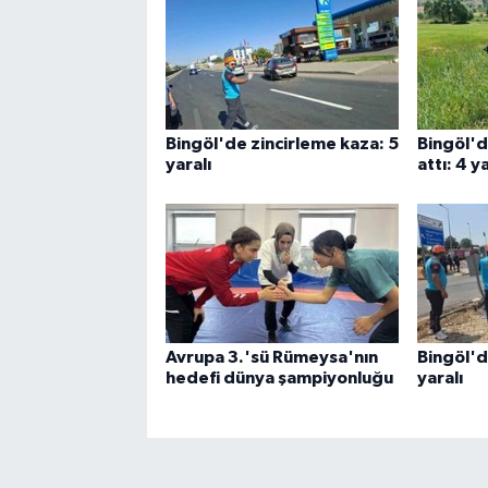
Bingöl'de zincirleme kaza: 5
Bingöl'd
yaralı
attı: 4 ya
Avrupa 3.'sü Rümeysa'nın
Bingöl'd
hedefi dünya şampiyonluğu
yaralı