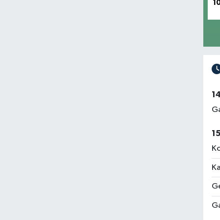
1
1
Ga
1
Ko
Ka
Ge
Ga