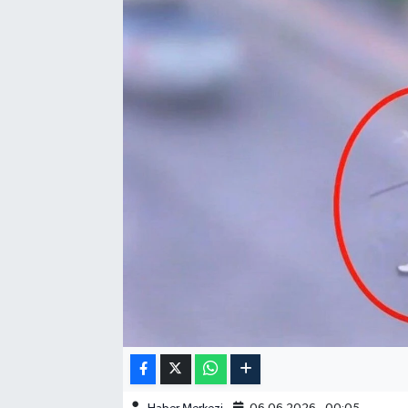
GÜNDEM
HABERDE İNSAN
KÜLTÜR-SANAT
MAGAZİN
MEDYA
ÖZEL HABER
POLİTİKA
SAĞLIK
SİYASET