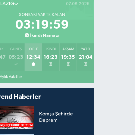
ELAZIĞ
07.08.2026
SONRAKI VAKTE KALAN
03:19:58
İkindi Namazı
AK
GÜNEŞ
ÖĞLE
İKINDI
AKŞAM
YATSI
47
05:23
12:34
16:23
19:35
21:04
Aylık Vakitler
rend Haberler
Komşu Şehirde
Deprem