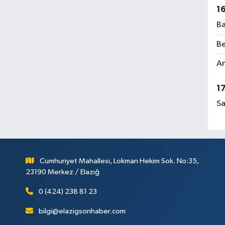
1
Ba
Be
Am
1
Sa
Cumhuriyet Mahallesi, Lokman Hekim Sok. No:35,
23190 Merkez / Elazığ
0 (424) 238 81 23
bilgi@elazigsonhaber.com