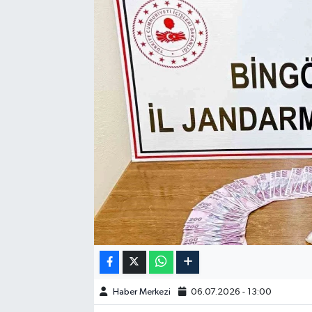
GÜNDEM
HABERDE İNSAN
KÜLTÜR-SANAT
MAGAZİN
MEDYA
ÖZEL HABER
POLİTİKA
SAĞLIK
Haber Merkezi
06.07.2026 - 13:00
SİYASET