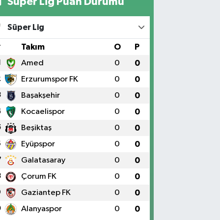
Süper Lig Puan Durumu
Yıldız Eczanesi
RAT ÜNÜVERSİTESİ HASTANESİNİN KARŞISI TRAFİK
Süper Lig
IKLARININ YANI Üniversite Mah.Yunus Emre Bulvarı
:2 A
#
Takım
O
P
0 (424) 236 61 40
Yol Tarifi Al
1
Amed
0
0
2
Erzurumspor FK
0
0
3
Başakşehir
0
0
4
Kocaelispor
0
0
5
Beşiktaş
0
0
6
Eyüpspor
0
0
7
Galatasaray
0
0
8
Çorum FK
0
0
9
Gaziantep FK
0
0
0
Alanyaspor
0
0