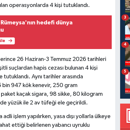
lan operasyonlarda 4 kişi tutuklandı.
3
ü Rümeysa'nın hedefi dünya
ğu
üle
4
plerince 26 Haziran-3 Temmuz 2026 tarihleri
itli suçlardan hapis cezası bulunan 4 kişi
5
 tutuklandı. Aynı tarihler arasında
5 bin 947 kök kenevir, 250 gram
aket kaçak sigara, 98 sikke, 80 kilogram
nde yüzük ile 2 av tüfeği ele geçirildi.
dli işlem yapılırken, yasa dışı yollarla ülkeye
yahat ettiği belirlenen yabancı uyruklu