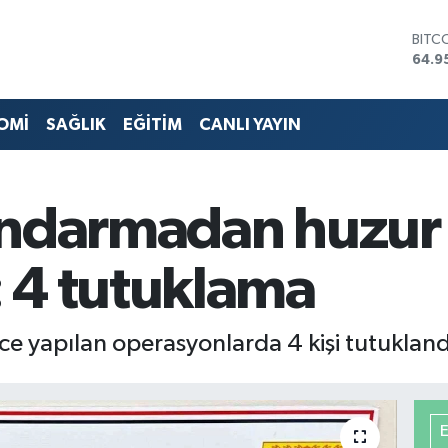
BITC
64.9
DOL
47,7
EUR
55,2
OMİ
SAĞLIK
EĞİTİM
CANLI YAYIN
STER
64,4
GRAM
6660
andarmadan huzur
BİST
13.7
 4 tutuklama
e yapılan operasyonlarda 4 kişi tutukland