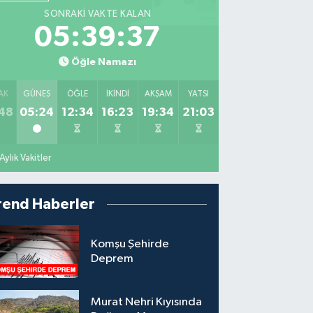
SONRAKI VAKTE KALAN
05:39:36
Öğle Namazı
AK
GÜNEŞ
ÖĞLE
İKINDI
AKŞAM
YATSI
48
05:24
12:34
16:23
19:34
21:03
Aylık Vakitler
rend Haberler
Komşu Şehirde
Deprem
Murat Nehri Kıyısında