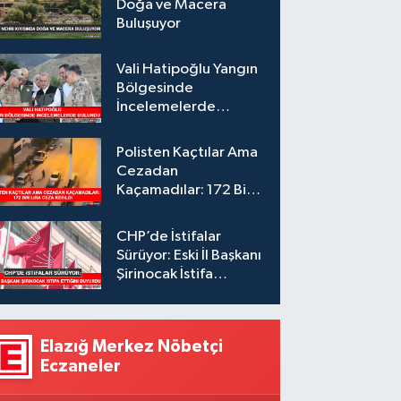
Doğa ve Macera
Buluşuyor
Vali Hatipoğlu Yangın
Bölgesinde
İncelemelerde
Bulundu
Polisten Kaçtılar Ama
Cezadan
Kaçamadılar: 172 Bin
Lira Ceza Kesildi
CHP’de İstifalar
Sürüyor: Eski İl Başkanı
Şirinocak İstifa
Ettiğini Duyurdu
Elazığ Merkez Nöbetçi
Eczaneler