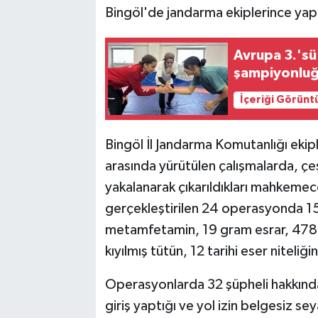
Bingöl'de jandarma ekiplerince yapı
SPOR
Avrupa 3.'s
TEKNOLOJİ
şampiyonlu
İçeriği Görünt
YAŞAM
Bingöl İl Jandarma Komutanlığı eki
arasında yürütülen çalışmalarda, çeş
yakalanarak çıkarıldıkları mahkemece
gerçekleştirilen 24 operasyonda 1
metamfetamin, 19 gram esrar, 478 p
kıyılmış tütün, 12 tarihi eser niteliği
Operasyonlarda 32 şüpheli hakkında a
giriş yaptığı ve yol izin belgesiz se