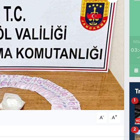
İMS
03:
T
1
-
+
A
A
2