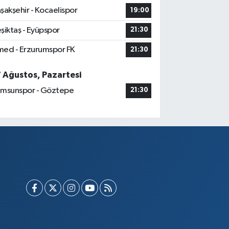
şakşehir - Kocaelispor
19:00
şiktaş - Eyüpspor
21:30
ed - Erzurumspor FK
21:30
7 Ağustos, Pazartesi
msunspor - Göztepe
21:30