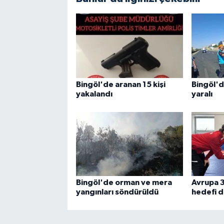
Bingöl'de aranan 15 kişi
Bingöl'd
yakalandı
yaralı
Bingöl'de orman ve mera
Avrupa 3
yangınları söndürüldü
hedefi 