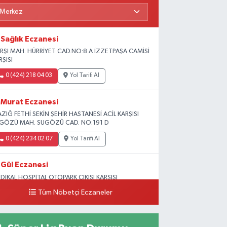
Sağlık Eczanesi
RŞI MAH. HÜRRİYET CAD.NO:8 A İZZETPAŞA CAMİSİ
RŞISI
0 (424) 218 04 03
Yol Tarifi Al
Murat Eczanesi
AZIĞ FETHİ SEKİN ŞEHİR HASTANESİ ACİL KARŞISI
GÖZÜ MAH. SUGÖZÜ CAD. NO:191 D
0 (424) 234 02 07
Yol Tarifi Al
Gül Eczanesi
DİKAL HOSPİTAL OTOPARK ÇIKIŞI KARŞISI
GUNLAR MAH. ADALET SOK.NO:70 B (MEDİKAL
Tüm Nöbetçi Eczaneler
RK HASTANESİ ARKASI OTOPARK ÇIKIŞI KARŞISI)
0 (424) 236 52 18
Yol Tarifi Al