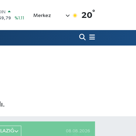
OIN
59,79
%1.11
°
20
Merkez
AR
436
%0.18
O
510
%0.32
LİN
811
%0.38
 ALTIN
.55
%0.03
100
79
%-14
ı.
ELAZIĞ
08.08.2026