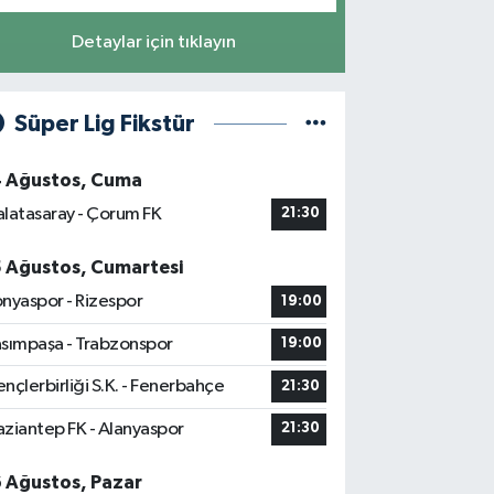
Detaylar için tıklayın
Süper Lig Fikstür
4 Ağustos, Cuma
latasaray - Çorum FK
21:30
5 Ağustos, Cumartesi
nyaspor - Rizespor
19:00
sımpaşa - Trabzonspor
19:00
nçlerbirliği S.K. - Fenerbahçe
21:30
ziantep FK - Alanyaspor
21:30
6 Ağustos, Pazar