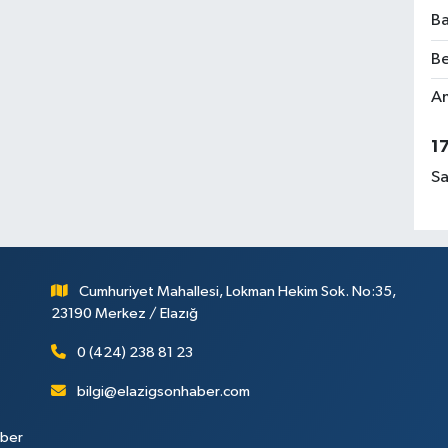
Ba
Be
Am
1
Sa
Cumhuriyet Mahallesi, Lokman Hekim Sok. No:35,
23190 Merkez / Elazığ
0 (424) 238 81 23
bilgi@elazigsonhaber.com
aber