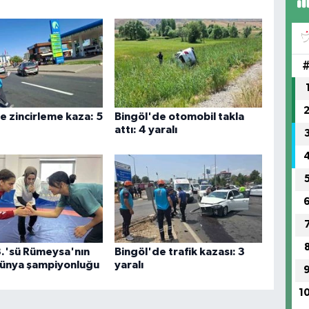
FI
IŞ
No
e zincirleme kaza: 5
Bingöl'de otomobil takla
attı: 4 yaralı
.'sü Rümeysa'nın
Bingöl'de trafik kazası: 3
dünya şampiyonluğu
yaralı
1