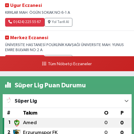
Ugur Eczanesi
KIRKLAR MAH. ÖGÜN SOKAK NO:6-1 A
0 (424) 225 55 67
Yol Tarifi Al
Merkez Eczanesi
ÜNİVERSİTE HASTANESİ POLİKLİNİK KAVŞAĞI ÜNIVERSITE MAH. YUNUS
EMRE BULVARI NO:2 A
0 (507) 248 23 23
Yol Tarifi Al
Tüm Nöbetçi Eczaneler
Selmanoglu Eczanesi
YENİ HAYAT HASTANESİ KARŞISI RIZAİYE MAH. İZZETPAŞA CAD. NO:24 E
Süper Lig Puan Durumu
0 (424) 218 22 11
Yol Tarifi Al
Süper Lig
#
Takım
O
P
1
Amed
0
0
2
Erzurumspor FK
0
0