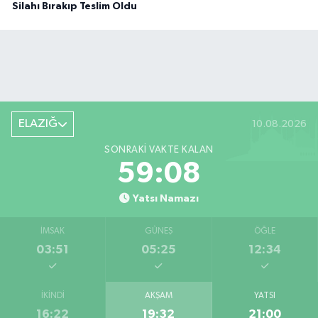
Silahı Bırakıp Teslim Oldu
ELAZIĞ
10.08.2026
SONRAKI VAKTE KALAN
59:07
Yatsı Namazı
İMSAK
GÜNEŞ
ÖĞLE
03:51
05:25
12:34
İKINDI
AKŞAM
YATSI
16:22
19:32
21:00