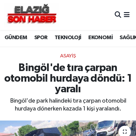
CANLI YAYIN
Merkez Hava Durumu
GÜNDEM
SPOR
TEKNOLOJİ
EKONOMİ
SAĞLI
ASAYİŞ
Merkez Trafik Yoğunluk Haritası
BİLİM VE TEKNOLOJİ
Süper Lig Puan Durumu ve Fikstür
ASAYİŞ
Bingöl'de tıra çarpan
DÜNYA
Tüm Manşetler
otomobil hurdaya döndü: 1
EĞİTİM
Son Dakika Haberleri
yaralı
EKONOMİ
Haber Arşivi
Bingöl'de park halindeki tıra çarpan otomobil
hurdaya dönerken kazada 1 kişi yaralandı.
ELAZIĞ
GENEL