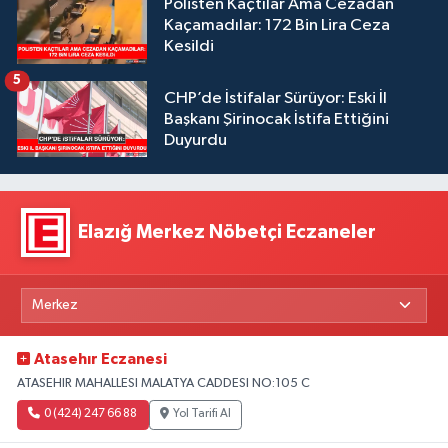
Polisten Kaçtılar Ama Cezadan
Kaçamadılar: 172 Bin Lira Ceza
Kesildi
5
CHP’de İstifalar Sürüyor: Eski İl
Başkanı Şirinocak İstifa Ettiğini
Duyurdu
Elazığ Merkez Nöbetçi Eczaneler
Atasehır Eczanesi
ATASEHIR MAHALLESI MALATYA CADDESI NO:105 C
0 (424) 247 66 88
Yol Tarifi Al