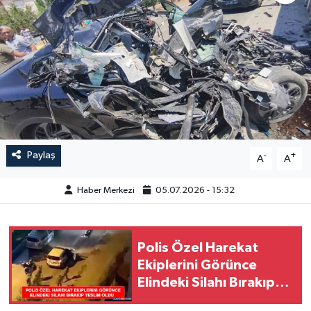
GÜNDEM
HABERDE İNSAN
KÜLTÜR-SANAT
MAGAZİN
Paylaş
-
+
A
A
MEDYA
Haber Merkezi
05.07.2026 - 15:32
ÖZEL HABER
POLİTİKA
Polis Özel Harekat
Ekiplerini Görünce
SAĞLIK
Elindeki Silahı Bırakıp
Teslim Oldu
SİYASET