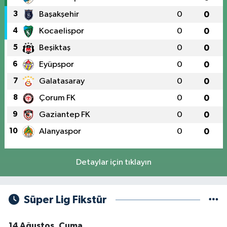
3
Başakşehir
0
0
4
Kocaelispor
0
0
5
Beşiktaş
0
0
6
Eyüpspor
0
0
7
Galatasaray
0
0
8
Çorum FK
0
0
9
Gaziantep FK
0
0
10
Alanyaspor
0
0
Detaylar için tıklayın
Süper Lig Fikstür
14 Ağustos, Cuma