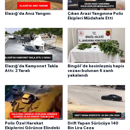
Elazığ’da Anız Yangını
Çıkan Arazi Yangınına Polis
Ekipleri Müdahale Etti
Elazığ’da Kamyonet Takla
Bingöl'de kesinleşmiş hapis
Attı: 2 Yaralı
cezası bulunan 6 zanlı
yakalandı
Polis Özel Harekat
Drift Yapan Sürücüye 140
Ekiplerini Görünce Elindeki
Bin Lira Ceza