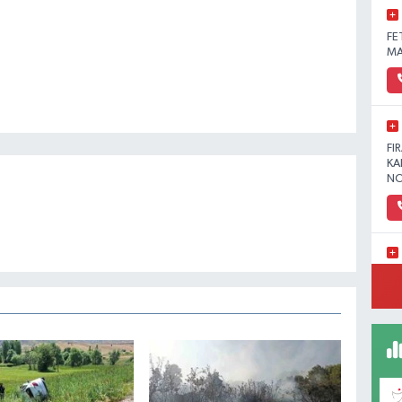
FE
MA
FI
KA
NO
YE
MA
(H