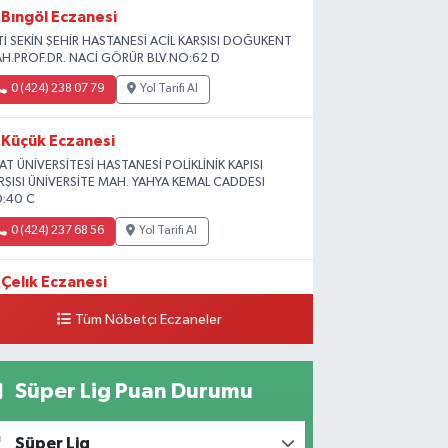
Bıngöl Eczanesi
Tİ SEKİN ŞEHİR HASTANESİ ACİL KARŞISI DOĞUKENT
H.PROF.DR. NACİ GÖRÜR BLV.NO:62 D
0 (424) 238 07 79
Yol Tarifi Al
Küçük Eczanesi
RAT ÜNİVERSİTESİ HASTANESİ POLİKLİNİK KAPISI
RŞISI ÜNİVERSİTE MAH. YAHYA KEMAL CADDESI
:40 C
0 (424) 237 68 56
Yol Tarifi Al
Çelık Eczanesi
MİŞLİK TOKİ 1. ETAP CAMİİ KARŞISI GÜNEYKENT
Tüm Nöbetçi Eczaneler
H. 19730 SOK. NO:6 A
0 (424) 236 63 34
Yol Tarifi Al
Süper Lig Puan Durumu
Tanrıverdı Eczanesi
OZAT GARAJI OPET KARŞISI) 1. HARPUT CAD.
Süper Lig