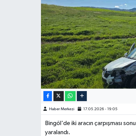
GÜNDEM
HABERDE İNSAN
KÜLTÜR-SANAT
MAGAZİN
MEDYA
ÖZEL HABER
POLİTİKA
Haber Merkezi
17.05.2026 - 19:05
SAĞLIK
Bingöl'de iki aracın çarpışması son
yaralandı.
SİYASET