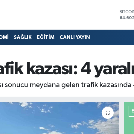
DOLA
47,59
EURO
55,07
STERLİ
OMİ
SAĞLIK
EĞİTİM
CANLI YAYIN
64,24
GRAM 
6513.9
BİST10
fik kazası: 4 yaral
13.768
BITCO
64.60
sı sonucu meydana gelen trafik kazasında 4