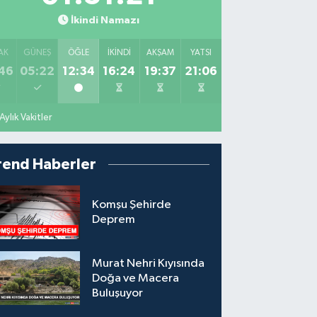
İkindi Namazı
AK
GÜNEŞ
ÖĞLE
İKINDI
AKŞAM
YATSI
46
05:22
12:34
16:24
19:37
21:06
Aylık Vakitler
rend Haberler
Komşu Şehirde
Deprem
Murat Nehri Kıyısında
Doğa ve Macera
Buluşuyor