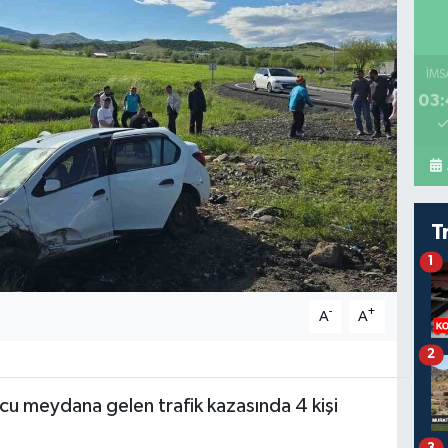
İMS
03:
T
1
-
+
A
A
2
ucu meydana gelen trafik kazasında 4 kişi
3