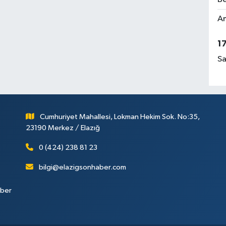
Am
1
Sa
Cumhuriyet Mahallesi, Lokman Hekim Sok. No:35,
23190 Merkez / Elazığ
0 (424) 238 81 23
bilgi@elazigsonhaber.com
aber