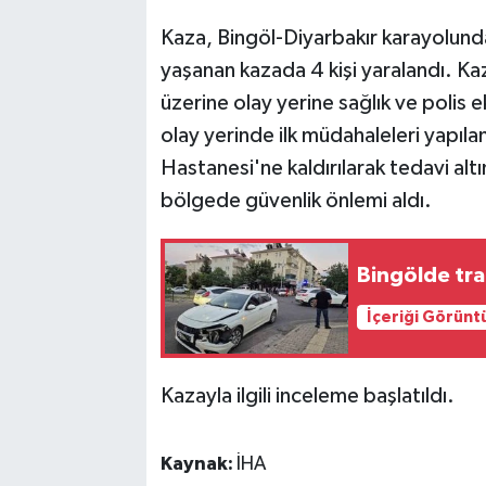
Kaza, Bingöl-Diyarbakır karayolund
SPOR
yaşanan kazada 4 kişi yaralandı. K
üzerine olay yerine sağlık ve polis ek
TEKNOLOJİ
olay yerinde ilk müdahaleleri yapılan
YAŞAM
Hastanesi'ne kaldırılarak tedavi altı
bölgede güvenlik önlemi aldı.
Bingölde traf
İçeriği Görünt
Kazayla ilgili inceleme başlatıldı.
Kaynak:
İHA