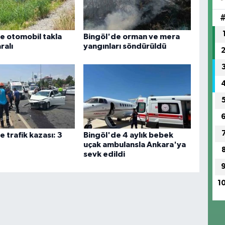
SA
e otomobil takla
Bingöl'de orman ve mera
ralı
yangınları söndürüldü
e trafik kazası: 3
Bingöl'de 4 aylık bebek
uçak ambulansla Ankara'ya
sevk edildi
1