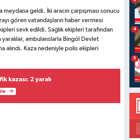
a meydana geldi. İki aracın çarpışması sonucu
azayı gören vatandaşların haber vermesi
ipleri sevk edildi. Sağlık ekipleri tarafından
4
 yaralılar, ambulanslarla Bingöl Devlet
na alındı. Kaza nedeniyle polis ekipleri
5
ik kazası: 2 yaralı
üle