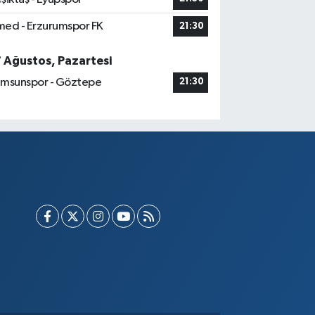
ed - Erzurumspor FK
21:30
7 Ağustos, Pazartesi
msunspor - Göztepe
21:30