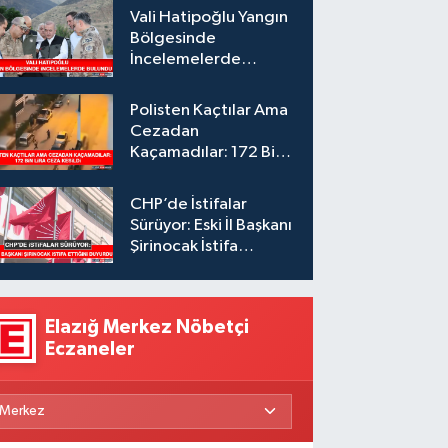
Vali Hatipoğlu Yangın
Bölgesinde
İncelemelerde
Bulundu
Polisten Kaçtılar Ama
Cezadan
Kaçamadılar: 172 Bin
Lira Ceza Kesildi
CHP’de İstifalar
Sürüyor: Eski İl Başkanı
Şirinocak İstifa
Ettiğini Duyurdu
Elazığ Merkez Nöbetçi
Eczaneler