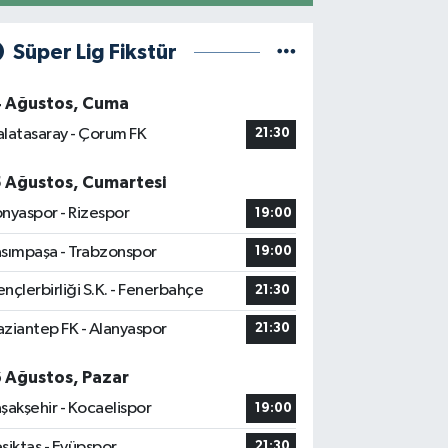
Süper Lig Fikstür
4 Ağustos, Cuma
latasaray - Çorum FK
21:30
5 Ağustos, Cumartesi
nyaspor - Rizespor
19:00
sımpaşa - Trabzonspor
19:00
nçlerbirliği S.K. - Fenerbahçe
21:30
ziantep FK - Alanyaspor
21:30
6 Ağustos, Pazar
şakşehir - Kocaelispor
19:00
şiktaş - Eyüpspor
21:30