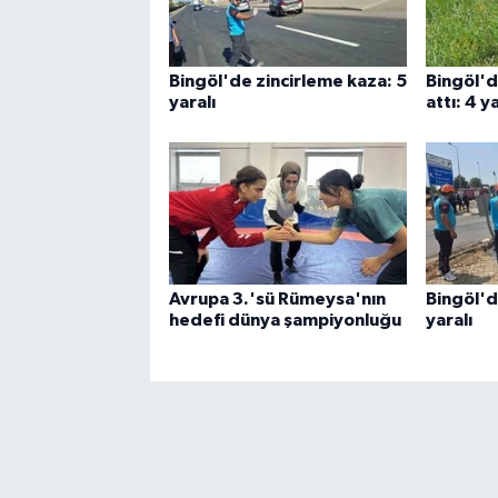
Bingöl'de zincirleme kaza: 5
Bingöl'd
yaralı
attı: 4 ya
Avrupa 3.'sü Rümeysa'nın
Bingöl'd
hedefi dünya şampiyonluğu
yaralı