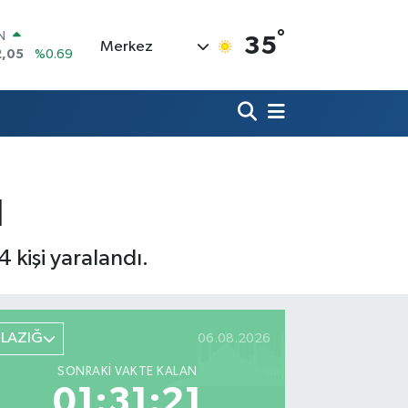
°
R
35
Merkez
86
%0.06
00
%0.1
N
38
%0.21
ALTIN
4
%0.32
0
ı
%48
IN
2,05
%0.69
 kişi yaralandı.
ELAZIĞ
06.08.2026
SONRAKI VAKTE KALAN
01:31:20