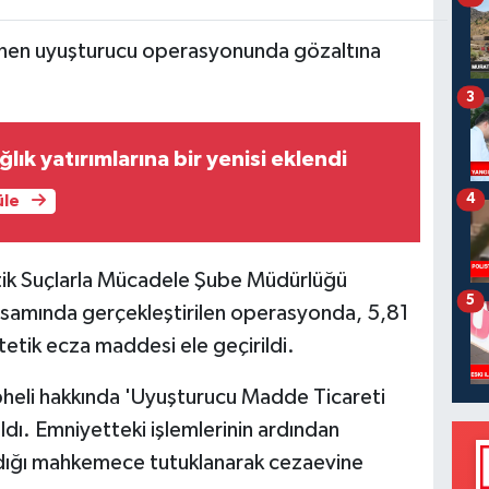
lenen uyuşturucu operasyonunda gözaltına
3
lık yatırımlarına bir yenisi eklendi
4
üle
tik Suçlarla Mücadele Şube Müdürlüğü
5
apsamında gerçekleştirilen operasyonda, 5,81
etik ecza maddesi ele geçirildi.
heli hakkında 'Uyuşturucu Madde Ticareti
ldı. Emniyetteki işlemlerinin ardından
ıldığı mahkemece tutuklanarak cezaevine