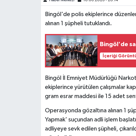
Haber Merkezi
10.06.2026 - 20:14
Bingöl'de polis ekiplerince düzen
SPOR
alınan 1 şüpheli tutuklandı.
TEKNOLOJİ
Bingöl'de sağ
YAŞAM
İçeriği Görünt
Bingöl İl Emniyet Müdürlüğü Narko
ekiplerince yürütülen çalışmalar k
gram esrar maddesi ile 15 adet sent
Operasyonda gözaltına alınan 1 şüp
Yapmak' suçundan adli işlem başlatı
adliyeye sevk edilen şüpheli, çıkar