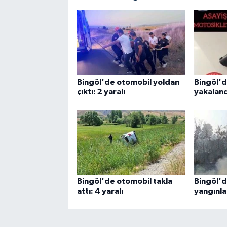
Bingöl'de otomobil yoldan
Bingöl'd
çıktı: 2 yaralı
yakaland
Bingöl'de otomobil takla
Bingöl'
attı: 4 yaralı
yangınla