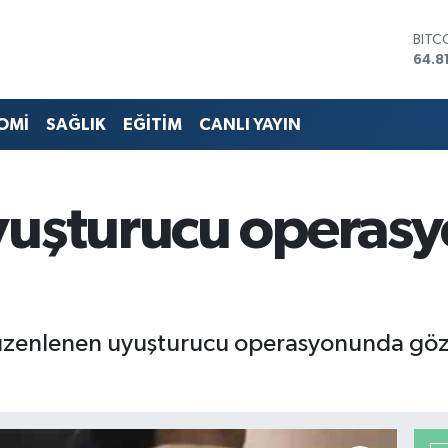
BITC
64.8
DOL
47,7
EUR
55,2
OMİ
SAĞLIK
EĞİTİM
CANLI YAYIN
STER
64,4
GRAM
6660
yuşturucu operasy
BİST
13.7
düzenlenen uyuşturucu operasyonunda göza