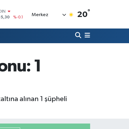
OIN
15,30
%-0.1
°
20
Merkez
AR
436
%0.18
O
510
%0.32
LİN
811
%0.38
 ALTIN
.55
%0
onu: 1
100
79
%-14
ltına alınan 1 şüpheli