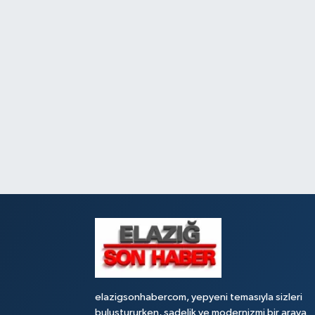
elazigsonhabercom, yepyeni temasıyla sizleri
buluştururken, sadelik ve modernizmi bir araya