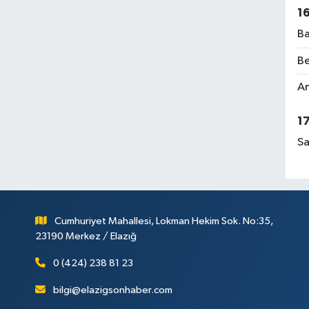
El
1
Ba
Be
Rü
Am
No
1
Sa
Ça
Me
Cumhuriyet Mahallesi, Lokman Hekim Sok. No:35,
23190 Merkez / Elazığ
0 (424) 238 81 23
bilgi@elazigsonhaber.com