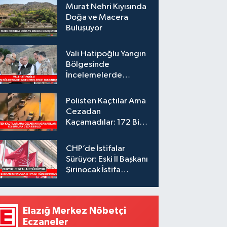
Murat Nehri Kıyısında
Doğa ve Macera
Buluşuyor
Vali Hatipoğlu Yangın
Bölgesinde
İncelemelerde
Bulundu
Polisten Kaçtılar Ama
Cezadan
Kaçamadılar: 172 Bin
Lira Ceza Kesildi
CHP’de İstifalar
Sürüyor: Eski İl Başkanı
Şirinocak İstifa
Ettiğini Duyurdu
Elazığ Merkez Nöbetçi
Eczaneler