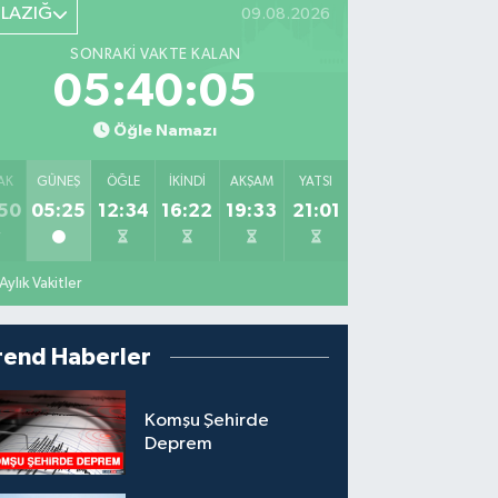
ELAZIĞ
09.08.2026
SONRAKI VAKTE KALAN
05:40:04
Öğle Namazı
AK
GÜNEŞ
ÖĞLE
İKINDI
AKŞAM
YATSI
50
05:25
12:34
16:22
19:33
21:01
Aylık Vakitler
rend Haberler
Komşu Şehirde
Deprem