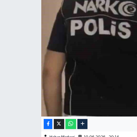
GÜNDEM
HABERDE İNSAN
KÜLTÜR-SANAT
MAGAZİN
MEDYA
ÖZEL HABER
POLİTİKA
SAĞLIK
SİYASET