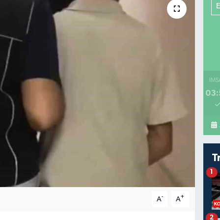
İMS
03:
T
1
-
+
A
A
2