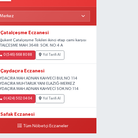
Çatalçeşme Eczanesi
ğukent Çatalçeşme Tokileri ikinci etap cami karşısı
TALÇEŞME MAH.3648. SOK. NO:4 A
0 (546) 668 80 88
Yol Tarifi Al
Çaydaçıra Eczanesi
YDAÇIRA MAH.ADNAN KAHVECİ BUL.NO 114
YDAÇIRA MUHTARLIK YANI ELAZIĞ-MERKEZ
YDAÇIRA MAH.ADNAN KAHVECİ SOK.NO:114
0 (424) 502 04 04
Yol Tarifi Al
Safak Eczanesi
ADİYE MAH. 1.HARPUT CAD. NO:16 E
Tüm Nöbetçi Eczaneler
0 (424) 233 01 75
Yol Tarifi Al