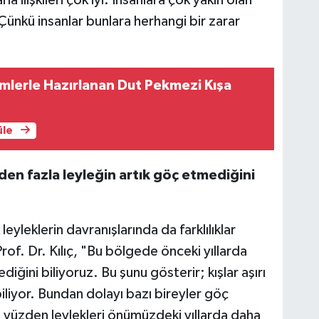
la ilişkileri çok iyi. İnsanlara çok yakın olan
 Çünkü insanlar bunlara herhangi bir zarar
lerle Hazırlanan Dut Pekmezi Kışa
üle
den fazla leyleğin artık göç etmediğini
 leyleklerin davranışlarında da farklılıklar
rof. Dr. Kılıç, "Bu bölgede önceki yıllarda
iğini biliyoruz. Bu şunu gösterir; kışlar aşırı
biliyor. Bundan dolayı bazı bireyler göç
 yüzden leylekleri önümüzdeki yıllarda daha