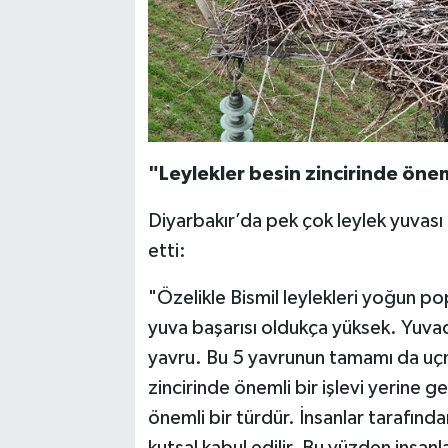
"Leylekler besin zincirinde önemli
Diyarbakır’da pek çok leylek yuvası
etti:
"Özelikle Bismil leylekleri yoğun po
yuva başarısı oldukça yüksek. Yuvad
yavru. Bu 5 yavrunun tamamı da uçmay
zincirinde önemli bir işlevi yerine get
önemli bir türdür. İnsanlar tarafınd