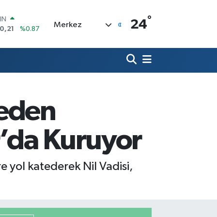
°
R
24
Merkez
36
%0.18
10
%0.32
İN
11
%0.38
 ALTIN
.99
%2.59
00
teden
3
%-19
IN
0,21
%0.87
r’da Kuruyor
e yol katederek Nil Vadisi,