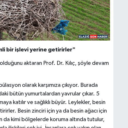
FI
IŞ
No
 bir işlevi yerine getirirler"
 olduğunu aktaran Prof. Dr. Kılıç, şöyle devam
pülasyon olarak karşımıza çıkıyor. Burada
aki bütün yumurtalardan yavrular çıkar. 5
a katılır ve sağlıklı büyür. Leylekler, besin
irirler. Besin zinciri için ya da besin ağacı için
an da kimi bölgelerde koruma altında tutulur,