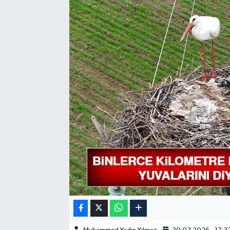
GÜNDEM
HABERDE İNSAN
KÜLTÜR-SANAT
MAGAZİN
MEDYA
ÖZEL HABER
POLİTİKA
SAĞLIK
SİYASET