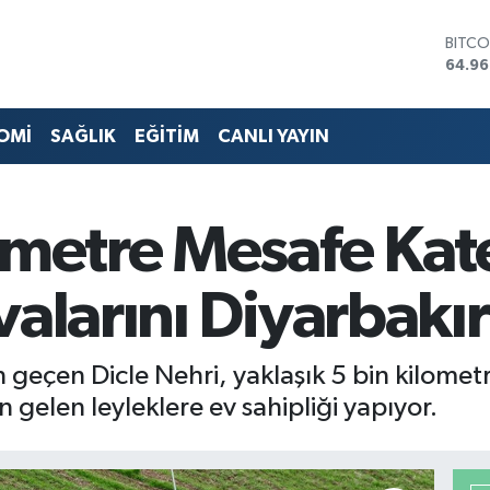
DOLA
47,74
EURO
55,25
STERL
OMİ
SAĞLIK
EĞİTİM
CANLI YAYIN
64,48
GRAM
6648
BİST1
lometre Mesafe Ka
13.77
BITCO
64.96
valarını Diyarbakı
n geçen Dicle Nehri, yaklaşık 5 bin kilometr
 gelen leyleklere ev sahipliği yapıyor.