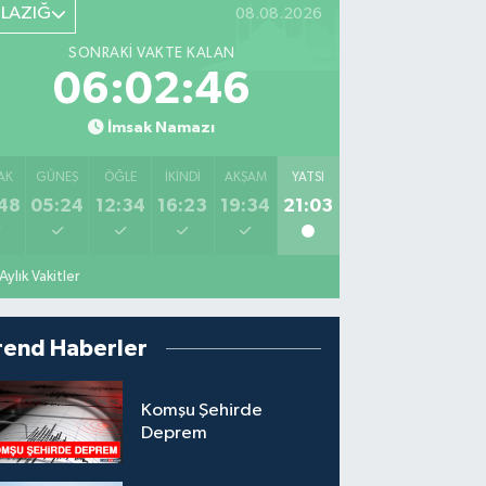
ELAZIĞ
08.08.2026
SONRAKI VAKTE KALAN
06:02:45
İmsak Namazı
AK
GÜNEŞ
ÖĞLE
İKINDI
AKŞAM
YATSI
48
05:24
12:34
16:23
19:34
21:03
Aylık Vakitler
rend Haberler
Komşu Şehirde
Deprem