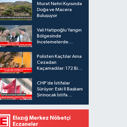
Murat Nehri Kıyısında
Doğa ve Macera
Buluşuyor
Vali Hatipoğlu Yangın
Bölgesinde
İncelemelerde
Bulundu
Polisten Kaçtılar Ama
Cezadan
Kaçamadılar: 172 Bin
Lira Ceza Kesildi
CHP’de İstifalar
Sürüyor: Eski İl Başkanı
Şirinocak İstifa
Ettiğini Duyurdu
Elazığ Merkez Nöbetçi
Eczaneler