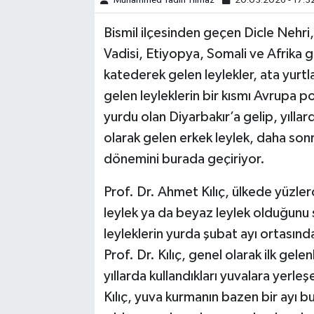
Muhammed Yadin Yılmaz
20.03.2026 - 17:3
Bismil ilçesinden geçen Dicle Nehri, y
SPOR
Vadisi, Etiyopya, Somali ve Afrika g
TEKNOLOJİ
katederek gelen leylekler, ata yurtl
gelen leyleklerin bir kısmı Avrupa p
YAŞAM
yurdu olan Diyarbakır’a gelip, yıllard
olarak gelen erkek leylek, daha sonr
dönemini burada geçiriyor.
Prof. Dr. Ahmet Kılıç, ülkede yüzler
leylek ya da beyaz leylek olduğunu
leyleklerin yurda şubat ayı ortasınd
Prof. Dr. Kılıç, genel olarak ilk gel
yıllarda kullandıkları yuvalara yerle
Kılıç, yuva kurmanın bazen bir ayı 