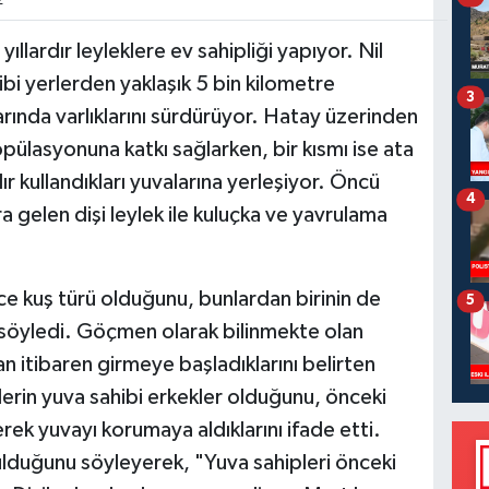
2
ıllardır leyleklere ev sahipliği yapıyor. Nil
ibi yerlerden yaklaşık 5 bin kilometre
3
arında varlıklarını sürdürüyor. Hatay üzerinden
opülasyonuna katkı sağlarken, bir kısmı ise ata
ır kullandıkları yuvalarına yerleşiyor. Öncü
4
a gelen dişi leylek ile kuluçka ve yavrulama
ce kuş türü olduğunu, bunlardan birinin de
5
 söyledi. Göçmen olarak bilinmekte olan
an itibaren girmeye başladıklarını belirten
enlerin yuva sahibi erkekler olduğunu, önceki
şerek yuvayı korumaya aldıklarını ifade etti.
bulduğunu söyleyerek, "Yuva sahipleri önceki