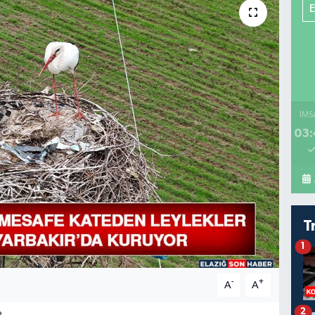
İMS
03:
T
1
-
+
A
A
2