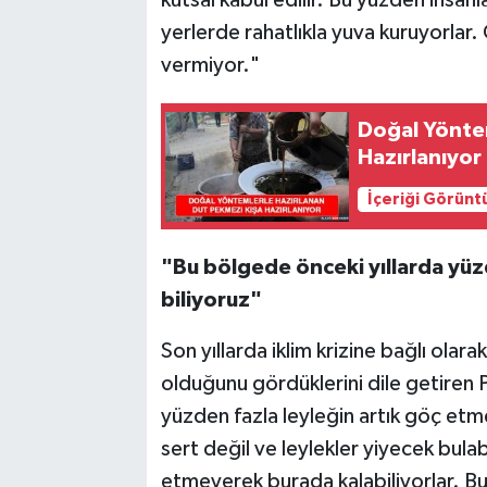
kutsal kabul edilir. Bu yüzden insanlar
yerlerde rahatlıkla yuva kuruyorlar.
vermiyor."
Doğal Yöntem
Hazırlanıyor
İçeriği Görünt
"Bu bölgede önceki yıllarda yüz
biliyoruz"
Son yıllarda iklim krizine bağlı olarak
olduğunu gördüklerini dile getiren P
yüzden fazla leyleğin artık göç etmed
sert değil ve leylekler yiyecek bula
etmeyerek burada kalabiliyorlar. Bu