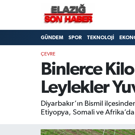
CANLI YAYIN
Merkez Hava Durumu
GÜNDEM
SPOR
TEKNOLOJİ
EKON
ASAYİŞ
Merkez Trafik Yoğunluk Haritası
BİLİM VE TEKNOLOJİ
Süper Lig Puan Durumu ve Fikstür
ÇEVRE
Binlerce Ki
DÜNYA
Tüm Manşetler
Leylekler Yu
EĞİTİM
Son Dakika Haberleri
EKONOMİ
Haber Arşivi
Diyarbakır’ın Bismil ilçesinde
Etiyopya, Somali ve Afrika’dan
ELAZIĞ
GENEL