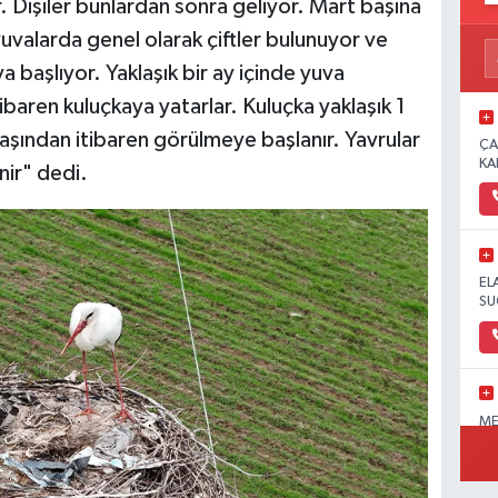
r. Dişiler bunlardan sonra geliyor. Mart başına
valarda genel olarak çiftler bulunuyor ve
a başlıyor. Yaklaşık bir ay içinde yuva
baren kuluçkaya yatarlar. Kuluçka yaklaşık 1
aşından itibaren görülmeye başlanır. Yavrular
ÇA
KA
nir" dedi.
EL
SU
ME
OL
PA