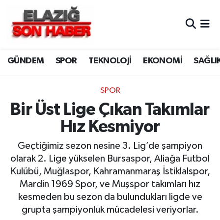
CANLI YAYIN
Merkez Hava Durumu
GÜNDEM
SPOR
TEKNOLOJİ
EKONOMİ
SAĞLI
ASAYİŞ
Merkez Trafik Yoğunluk Haritası
BİLİM VE TEKNOLOJİ
Süper Lig Puan Durumu ve Fikstür
SPOR
Bir Üst Lige Çıkan Takımlar
DÜNYA
Tüm Manşetler
Hız Kesmiyor
EĞİTİM
Son Dakika Haberleri
Geçtiğimiz sezon nesine 3. Lig’de şampiyon
olarak 2. Lige yükselen Bursaspor, Aliağa Futbol
EKONOMİ
Haber Arşivi
Kulübü, Muğlaspor, Kahramanmaraş İstiklalspor,
Mardin 1969 Spor, ve Muşspor takımları hız
ELAZIĞ
kesmeden bu sezon da bulundukları ligde ve
grupta şampiyonluk mücadelesi veriyorlar.
GENEL