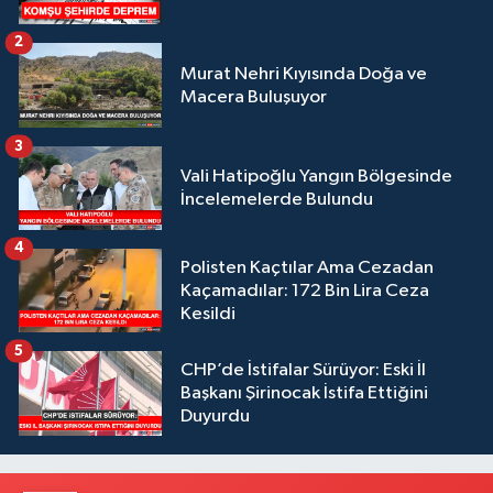
2
Murat Nehri Kıyısında Doğa ve
Macera Buluşuyor
3
Vali Hatipoğlu Yangın Bölgesinde
İncelemelerde Bulundu
4
Polisten Kaçtılar Ama Cezadan
Kaçamadılar: 172 Bin Lira Ceza
Kesildi
5
CHP’de İstifalar Sürüyor: Eski İl
Başkanı Şirinocak İstifa Ettiğini
Duyurdu