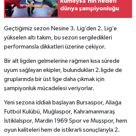
Rümeysa'nın hedefi
dünya şampiyonluğu
SPOR
Geçtiğimiz sezon Nesine 3. Lig’den 2. Lig’e
TEKNOLOJİ
yükselen altı takım, bu sezon sergiledikleri
YAŞAM
performansla dikkatleri üzerine çekiyor.
Bir alt ligden gelmelerine rağmen kısa sürede
uyum sağlayan ekipler, bulundukları 2.ligde de
gruplarında bir üst lige daha çıkmak için
şampiyonluk mücadelesi veriyorlar.
Yeni sezona iddialı başlayan Bursaspor, Aliağa
Futbol Kulübü, Muğlaspor, Kahramanmaraş
İstiklalspor, Mardin 1969 Spor ve Muşspor, hem
oyun kaliteleri hem de istikrarlı sonuçlarıyla 2.