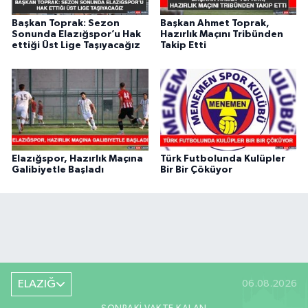
Başkan Toprak: Sezon
Başkan Ahmet Toprak,
Sonunda Elazığspor’u Hak
Hazırlık Maçını Tribünden
ettiği Üst Lige Taşıyacağız
Takip Etti
Elazığspor, Hazırlık Maçına
Türk Futbolunda Kulüpler
Galibiyetle Başladı
Bir Bir Çöküyor
ELAZIĞ
06.08.2026