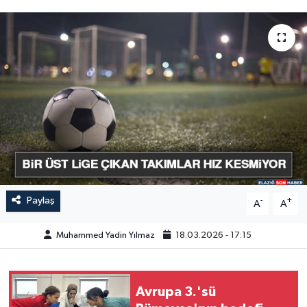
GÜNDEM
HABERDE İNSAN
KÜLTÜR-SANAT
MAGAZİN
MEDYA
ÖZEL HABER
Paylaş
-
+
A
A
POLİTİKA
Muhammed Yadin Yılmaz
18.03.2026 - 17:15
SAĞLIK
Avrupa 3.'sü
SİYASET