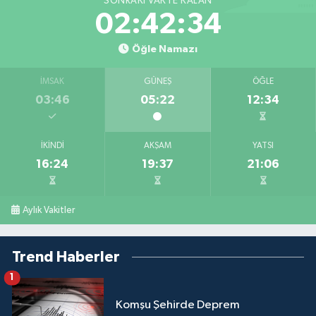
SONRAKI VAKTE KALAN
02:42:33
Öğle Namazı
İMSAK
GÜNEŞ
ÖĞLE
03:46
05:22
12:34
İKINDI
AKŞAM
YATSI
16:24
19:37
21:06
Aylık Vakitler
Trend Haberler
1
Komşu Şehirde Deprem