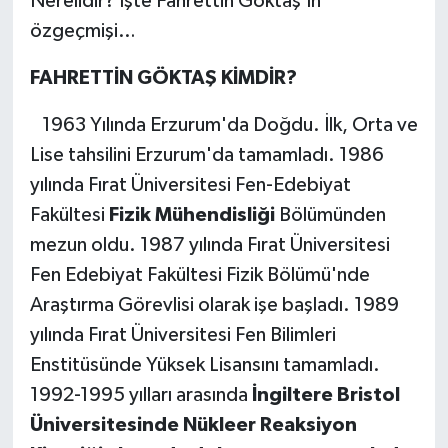
Nerelidir? İşte Fahrettin Göktaş'ın
özgeçmişi…
GÜNDEM
FAHRETTİN GÖKTAŞ KİMDİR?
HABERDE İNSAN
1963 Yılında Erzurum'da Doğdu. İlk, Orta ve
KÜLTÜR-SANAT
Lise tahsilini Erzurum'da tamamladı. 1986
yılında Fırat Üniversitesi Fen-Edebiyat
MAGAZİN
Fakültesi
Fizik Mühendisliği
Bölümünden
MEDYA
mezun oldu. 1987 yılında Fırat Üniversitesi
Fen Edebiyat Fakültesi Fizik Bölümü'nde
ÖZEL HABER
Araştırma Görevlisi olarak işe başladı. 1989
yılında Fırat Üniversitesi Fen Bilimleri
POLİTİKA
Enstitüsünde Yüksek Lisansını tamamladı.
SAĞLIK
1992-1995 yılları arasında
İngiltere Bristol
Üniversitesinde Nükleer Reaksiyon
SİYASET