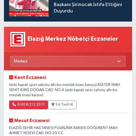
Başkanı Şirinocak İstifa Ettiğini
Duyurdu
Elazığ Merkez Nöbetçi Eczaneler
Kent Eczanesi
(eski kapalı spor salonu altı-kız meslek lisesi karşısı) KÜLTÜR MAH.
SEHIT IDRIS DOGAN CAD. NO:4 (eski kapalı spor salonu altı-kız
meslek lisesi karşısı)
0 (424) 212 20 11
Yol Tarifi Al
Mesut Eczanesi
ELAZIĞ ŞEHİR HASTANESİ POLİKLİNİK KARŞISI DOĞUKENT MAH.
AHMET YESEVİ CAD. NO:25 CC