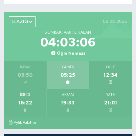
ELAZIĞ
09.08.2026
SONRAKI VAKTE KALAN
04:03:06
Öğle Namazı
İMSAK
GÜNEŞ
ÖĞLE
03:50
05:25
12:34
İKINDI
AKŞAM
YATSI
16:22
19:33
21:01
Aylık Vakitler