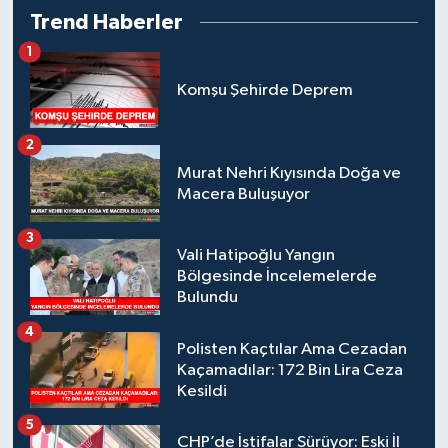
Trend Haberler
1
Komşu Şehirde Deprem
2
Murat Nehri Kıyısında Doğa ve
Macera Buluşuyor
3
Vali Hatipoğlu Yangın
Bölgesinde İncelemelerde
Bulundu
4
Polisten Kaçtılar Ama Cezadan
Kaçamadılar: 172 Bin Lira Ceza
Kesildi
5
CHP’de İstifalar Sürüyor: Eski İl