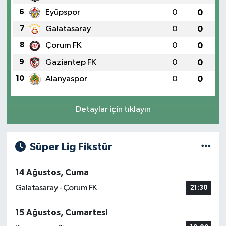
6
Eyüpspor
0
0
7
Galatasaray
0
0
8
Çorum FK
0
0
9
Gaziantep FK
0
0
10
Alanyaspor
0
0
Detaylar için tıklayın
Süper Lig Fikstür
14 Ağustos, Cuma
Galatasaray - Çorum FK
21:30
15 Ağustos, Cumartesi