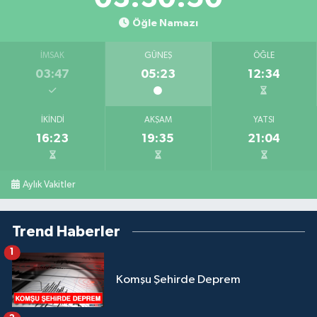
Öğle Namazı
İMSAK
GÜNEŞ
ÖĞLE
03:47
05:23
12:34
İKINDI
AKŞAM
YATSI
16:23
19:35
21:04
Aylık Vakitler
Trend Haberler
1
Komşu Şehirde Deprem