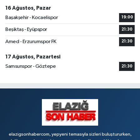
16 Ağustos, Pazar
Başakşehir - Kocaelispor
19:00
Beşiktaş - Eyüpspor
21:30
Amed - Erzurumspor FK
21:30
17 Ağustos, Pazartesi
Samsunspor - Göztepe
21:30
elazigsonhabercom, yepyeni temasıyla sizleri buluştururken,