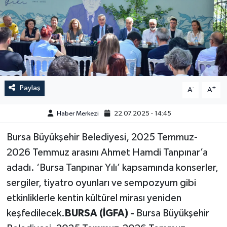
GÜNDEM
HABERDE İNSAN
KÜLTÜR-SANAT
Paylaş
-
+
A
A
MAGAZİN
Haber Merkezi
22.07.2025 - 14:45
MEDYA
Bursa Büyükşehir Belediyesi, 2025 Temmuz-
ÖZEL HABER
2026 Temmuz arasını Ahmet Hamdi Tanpınar’a
adadı. ‘Bursa Tanpınar Yılı’ kapsamında konserler,
POLİTİKA
sergiler, tiyatro oyunları ve sempozyum gibi
etkinliklerle kentin kültürel mirası yeniden
SAĞLIK
keşfedilecek.
BURSA (İGFA) -
Bursa Büyükşehir
SİYASET