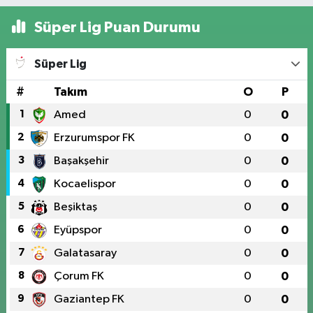
Üniversite Mahallesi, Yunus Emre Bulvarı, No:2 A Merkez Elazığ
Süper Lig Puan Durumu
0 (424) 236 61 40
Yol Tarifi Al
Süper Lig
#
Takım
O
P
1
Amed
0
0
2
Erzurumspor FK
0
0
3
Başakşehir
0
0
4
Kocaelispor
0
0
5
Beşiktaş
0
0
6
Eyüpspor
0
0
7
Galatasaray
0
0
8
Çorum FK
0
0
9
Gaziantep FK
0
0