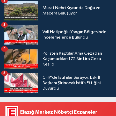
2
Murat Nehri Kıyısında Doğa ve
Macera Buluşuyor
3
Vali Hatipoğlu Yangın Bölgesinde
İncelemelerde Bulundu
4
Polisten Kaçtılar Ama Cezadan
Kaçamadılar: 172 Bin Lira Ceza
Kesildi
5
CHP’de İstifalar Sürüyor: Eski İl
Başkanı Şirinocak İstifa Ettiğini
Duyurdu
Elazığ Merkez Nöbetçi Eczaneler