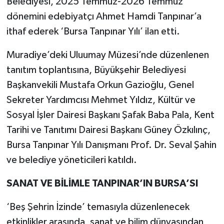
Belediyesi, 2025 Temmuz-2026 Temmuz
dönemini edebiyatçı Ahmet Hamdi Tanpınar’a
SPOR
ithaf ederek ‘Bursa Tanpınar Yılı’ ilan etti.
TEKNOLOJİ
Muradiye’deki Uluumay Müzesi’nde düzenlenen
tanıtım toplantısına, Büyükşehir Belediyesi
YAŞAM
Başkanvekili Mustafa Orkun Gazioğlu, Genel
Sekreter Yardımcısı Mehmet Yıldız, Kültür ve
Sosyal İşler Dairesi Başkanı Şafak Baba Pala, Kent
Tarihi ve Tanıtımı Dairesi Başkanı Güney Özkılınç,
Bursa Tanpınar Yılı Danışmanı Prof. Dr. Seval Şahin
ve belediye yöneticileri katıldı.
SANAT VE BİLİMLE TANPINAR’IN BURSA’SI
‘Beş Şehrin İzinde’ temasıyla düzenlenecek
etkinlikler arasında, sanat ve bilim dünyasından