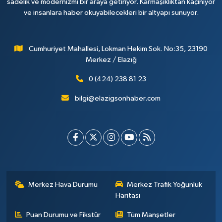
sadelik ve modernizmi bir araya getiriyor. Karmaşıklıktan kaçınıyor
ve insanlara haber okuyabilecekleri bir altyapı sunuyor.
Cumhuriyet Mahallesi, Lokman Hekim Sok. No:35, 23190
Merkez / Elazığ
0 (424) 238 81 23
bilgi@elazigsonhaber.com
Merkez Hava Durumu
Merkez Trafik Yoğunluk
Haritası
Puan Durumu ve Fikstür
Tüm Manşetler