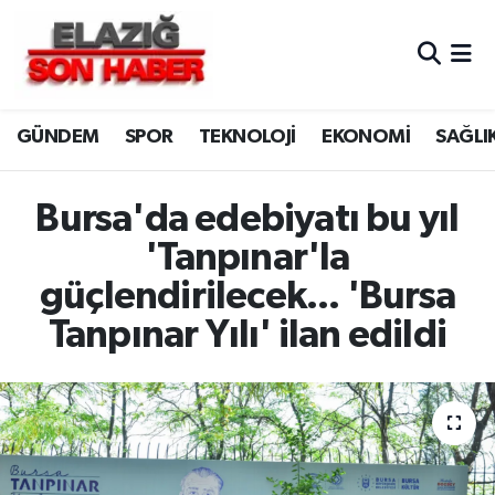
CANLI YAYIN
Merkez Hava Durumu
GÜNDEM
SPOR
TEKNOLOJİ
EKONOMİ
SAĞLI
ASAYİŞ
Merkez Trafik Yoğunluk Haritası
BİLİM VE TEKNOLOJİ
Süper Lig Puan Durumu ve Fikstür
Bursa'da edebiyatı bu yıl
'Tanpınar'la
DÜNYA
Tüm Manşetler
güçlendirilecek... 'Bursa
EĞİTİM
Son Dakika Haberleri
Tanpınar Yılı' ilan edildi
EKONOMİ
Haber Arşivi
ELAZIĞ
GENEL