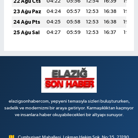
22 Ağu Cts
04:22
05:56
12:54
16:39
19:42
23 Ağu Paz
04:24
05:57
12:53
16:38
19:40
24 Ağu Pts
04:25
05:58
12:53
16:38
19:39
25 Ağu Sal
04:27
05:59
12:53
16:37
19:37
elazigsonhabercom, yepyeni temasıyla sizleri buluştururken,
sadelik ve modernizmi bir araya getiriyor. Karmaşıklıktan kaçınıyor
ve insanlara haber okuyabilecekleri bir altyapı sunuyor.
Cumhuriyet Mahallesi, Lokman Hekim Sok. No:35, 23190