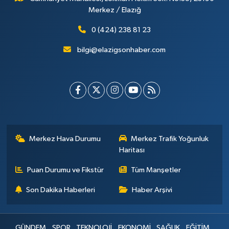
Merkez / Elazığ
0 (424) 238 81 23
bilgi@elazigsonhaber.com
Merkez Hava Durumu
Merkez Trafik Yoğunluk
Haritası
Puan Durumu ve Fikstür
Tüm Manşetler
Son Dakika Haberleri
Haber Arşivi
GÜNDEM
SPOR
TEKNOLOJİ
EKONOMİ
SAĞLIK
EĞİTİM