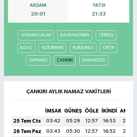
AKŞAM
YATSI
20:01
21:33
SPOR
TEKNOLOJİ
ATKARACALAR
BAYRAMÖREN
CERKEŞ
YAŞAM
ILGAZ
KIZILIRMAK
KURŞUNLU
ORTA
YAPRAKLI
ÇANKIRI
ŞABANÖZÜ
ÇANKIRI AYLIK NAMAZ VAKITLERI
İMSAK
GÜNEŞ
ÖĞLE
İKINDI
AKŞA
25 Tem Cts
03:42
05:29
12:57
16:53
20:15
26 Tem Paz
03:43
05:30
12:57
16:52
20:15