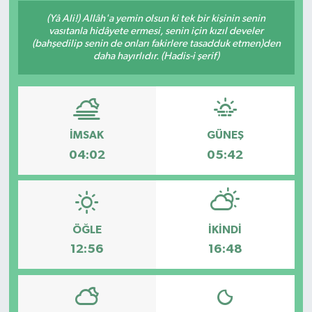
(Yâ Ali!) Allâh'a yemin olsun ki tek bir kişinin senin
GÜNDEM
vasıtanla hidâyete ermesi, senin için kızıl develer
(bahşedilip senin de onları fakirlere tasadduk etmen)den
daha hayırlıdır. (Hadis-i şerif)
HABERDE İNSAN
KÜLTÜR-SANAT
MAGAZİN
İMSAK
GÜNEŞ
04:02
05:42
MEDYA
ÖZEL HABER
ÖĞLE
İKINDI
POLİTİKA
12:56
16:48
SAĞLIK
SİYASET