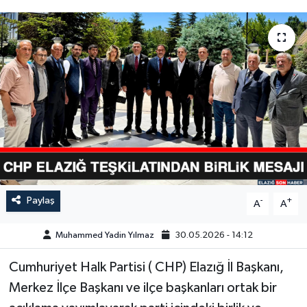
GÜNDEM
HABERDE İNSAN
KÜLTÜR-SANAT
MAGAZİN
MEDYA
ÖZEL HABER
Paylaş
-
+
A
A
POLİTİKA
Muhammed Yadin Yılmaz
30.05.2026 - 14:12
Cumhuriyet Halk Partisi ( CHP) Elazığ İl Başkanı,
SAĞLIK
Merkez İlçe Başkanı ve ilçe başkanları ortak bir
SİYASET