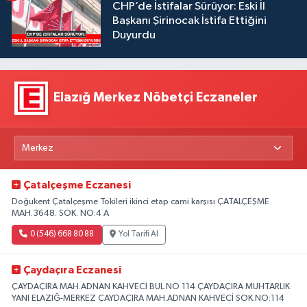
CHP’de İstifalar Sürüyor: Eski İl
Başkanı Şirinocak İstifa Ettiğini
Duyurdu
Elazığ Merkez Nöbetçi Eczaneler
Çatalçeşme Eczanesi
Doğukent Çatalçeşme Tokileri ikinci etap cami karşısı ÇATALÇEŞME
MAH.3648. SOK. NO:4 A
0 (546) 668 80 88
Yol Tarifi Al
Çaydaçıra Eczanesi
ÇAYDAÇIRA MAH.ADNAN KAHVECİ BUL.NO 114 ÇAYDAÇIRA MUHTARLIK
YANI ELAZIĞ-MERKEZ ÇAYDAÇIRA MAH.ADNAN KAHVECİ SOK.NO:114