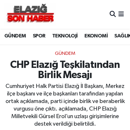
CANLI YAYIN
Merkez Hava Durumu
GÜNDEM
SPOR
TEKNOLOJİ
EKONOMİ
SAĞLI
ASAYİŞ
Merkez Trafik Yoğunluk Haritası
BİLİM VE TEKNOLOJİ
Süper Lig Puan Durumu ve Fikstür
GÜNDEM
CHP Elazığ Teşkilatından
DÜNYA
Tüm Manşetler
Birlik Mesajı
EĞİTİM
Son Dakika Haberleri
Cumhuriyet Halk Partisi Elazığ İl Başkanı, Merkez
ilçe başkanı ve ilçe başkanları tarafından yapılan
EKONOMİ
Haber Arşivi
ortak açıklamada, parti içinde birlik ve beraberlik
vurgusu öne çıktı. açıklamada, CHP Elazığ
ELAZIĞ
Milletvekili Gürsel Erol’un uzlaşı girişimlerine
destek verildiği belirtildi.
GENEL