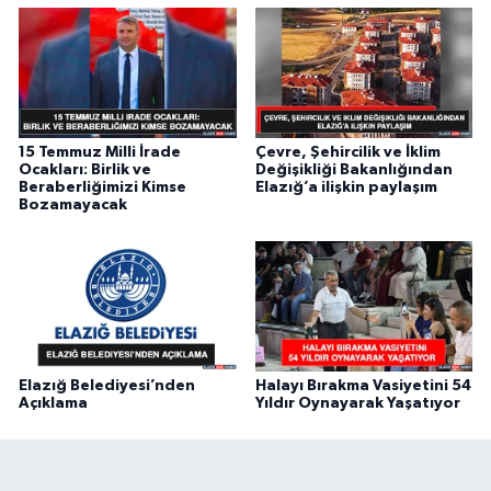
15 Temmuz Milli İrade
Çevre, Şehircilik ve İklim
Ocakları: Birlik ve
Değişikliği Bakanlığından
Beraberliğimizi Kimse
Elazığ’a ilişkin paylaşım
Bozamayacak
Elazığ Belediyesi’nden
Halayı Bırakma Vasiyetini 54
Açıklama
Yıldır Oynayarak Yaşatıyor