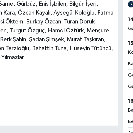
amet Gürbüz, Enis İşbilen, Bilgün İşeri,
m Kara, Özcan Kayalı, Ayşegül Koloğlu, Fatma
1
nasi Öktem, Burkay Özcan, Turan Doruk
Ga
en, Turgut Özgüç, Hamdi Öztürk, Menşure
 Berk Şahin, Şadan Şimşek, Murat Taşkıran,
1
en Terzioğlu, Bahattin Tuna, Hüseyin Tütüncü,
Ko
 Yılmazlar
Ka
Ge
Ga
1
Ba
Be