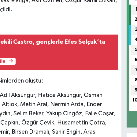
Kankas Manga, Akif Özmen, Özgür Kamil Özkan,
ildi.
ekili Castro, gençlerle Efes Selçuk’ta
üle
simlerden oluştu:
 Adil Aksungur, Hatice Aksungur, Osman
1
 Altıok, Metin Aral, Nermin Arda, Ender
ın, Selim Bekar, Yakup Cingöz, Faile Coşar,
t Çapkın, Özgür Çevik, Hüsamettin Çotra,
ir, Birsen Dramalı, Sahir Engin, Aras