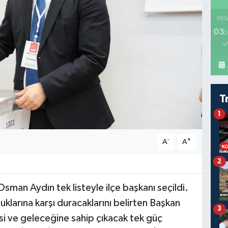
İMS
03:
T
1
-
+
A
A
2
man Aydın tek listeyle ilçe başkanı seçildi.
uklarına karşı duracaklarını belirten Başkan
3
si ve geleceğine sahip çıkacak tek güç