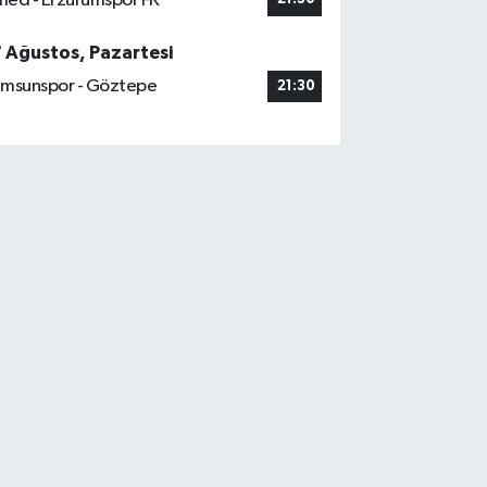
ed - Erzurumspor FK
7 Ağustos, Pazartesi
msunspor - Göztepe
21:30