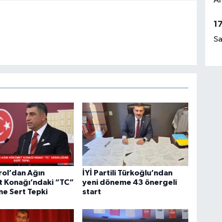
Am
1
Sa
rol’dan Ağın
İYİ Partili Türkoğlu’ndan
 Konağı’ndaki “TC”
yeni döneme 43 önergeli
ine Sert Tepki
start