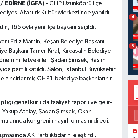
/ EDİRNE (İGFA) -
CHP Uzunköprü İlçe
ediyesi Atatürk Kültür Merkezi’nde yapıldı.
4
n, 165 oyla yeni ilçe başkanı seçildi.
nı Ediz Martin, Keşan Belediye Başkanı
5
 Başkanı Tamer Kıral, Kırcasalih Belediye
nem milletvekilleri Şadan Şimşek, Rasim
da partili katıldı. Salon, İstanbul Büyükşehir
 zincirlenmiş CHP’li belediye başkanlarının
ptığı genel kurulda faaliyet raporu ve gelir-
di. Yakup Atalay, Şadan Şimşek, Okan
alarında kongrenin hayırlı olmasını diledi.
masında AK Parti iktidarını eleştirdi.