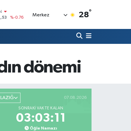
°
R
28
Merkez
69
%0.17
65
%0.01
N
7
%0.02
ALTIN
1
%1.44
0
dın dönemi
%64
IN
,53
%-0.76
ELAZIĞ
07.08.2026
SONRAKI VAKTE KALAN
03:03:10
Öğle Namazı