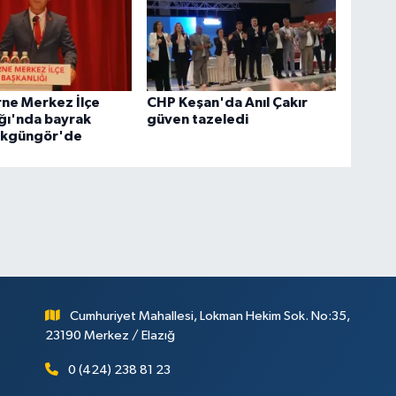
ne Merkez İlçe
CHP Keşan'da Anıl Çakır
ğı'nda bayrak
güven tazeledi
Akgüngör'de
Cumhuriyet Mahallesi, Lokman Hekim Sok. No:35,
23190 Merkez / Elazığ
0 (424) 238 81 23