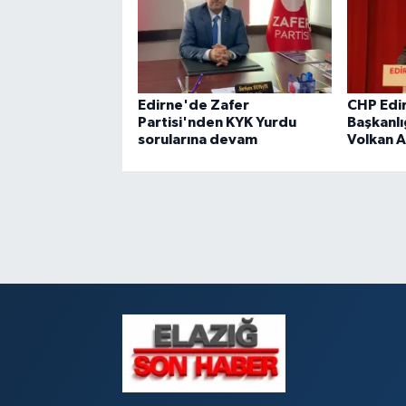
Edirne'de Zafer
CHP Edir
Partisi'nden KYK Yurdu
Başkanlı
sorularına devam
Volkan 