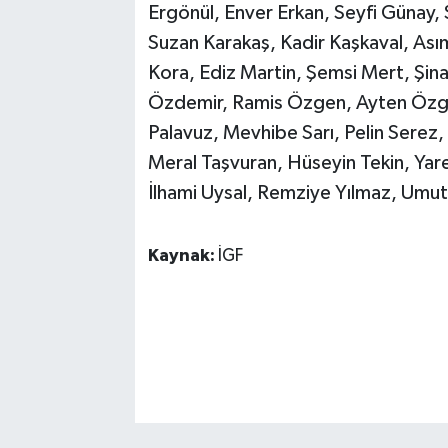
Ergönül, Enver Erkan, Seyfi Günay, S
Suzan Karakaş, Kadir Kaşkaval, Ası
Kora, Ediz Martin, Şemsi Mert, Şi
Özdemir, Ramis Özgen, Ayten Özg
Palavuz, Mevhibe Sarı, Pelin Serez,
Meral Taşvuran, Hüseyin Tekin, Yar
İlhami Uysal, Remziye Yılmaz, Umut
Kaynak:
İGF