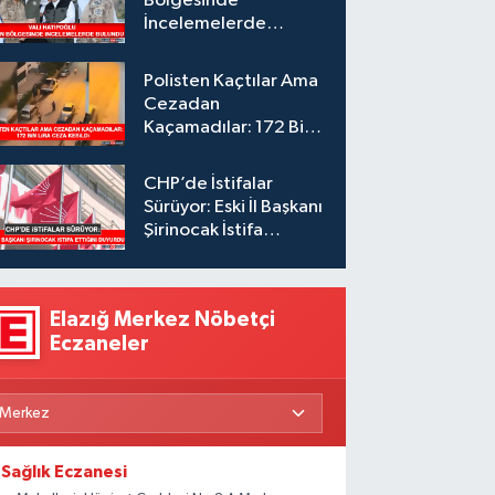
Bölgesinde
İncelemelerde
Bulundu
Polisten Kaçtılar Ama
Cezadan
Kaçamadılar: 172 Bin
Lira Ceza Kesildi
CHP’de İstifalar
Sürüyor: Eski İl Başkanı
Şirinocak İstifa
Ettiğini Duyurdu
Elazığ Merkez Nöbetçi
Eczaneler
Sağlık Eczanesi