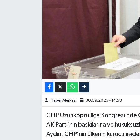
GÜNDEM
HABERDE İNSAN
KÜLTÜR-SANAT
MAGAZİN
MEDYA
ÖZEL HABER
Haber Merkezi
30.09.2025 - 14:58
POLİTİKA
CHP Uzunköprü İlçe Kongresi’nde Os
SAĞLIK
AK Parti’nin baskılarına ve hukuksuzl
Aydın, CHP'nin ülkenin kurucu irade
SİYASET