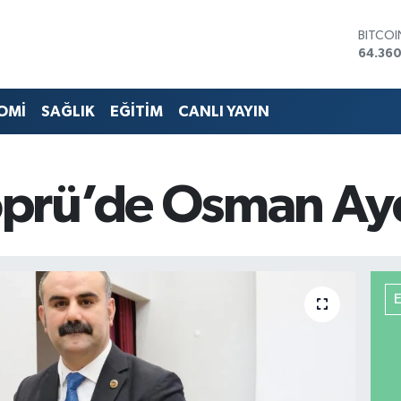
DOLA
47,70
EURO
55,02
STERLİ
OMİ
SAĞLIK
EĞİTİM
CANLI YAYIN
64,189
GRAM 
6574.8
BİST10
prü’de Osman Ay
13.887
BITCO
64.360