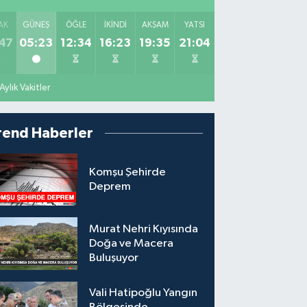
AK
GÜNEŞ
ÖĞLE
İKINDI
AKŞAM
YATSI
47
05:23
12:34
16:23
19:35
21:04
Aylık Vakitler
rend Haberler
Komşu Şehirde
Deprem
Murat Nehri Kıyısında
Doğa ve Macera
Buluşuyor
Vali Hatipoğlu Yangın