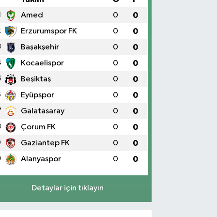
1
Amed
0
0
2
Erzurumspor FK
0
0
3
Başakşehir
0
0
4
Kocaelispor
0
0
5
Beşiktaş
0
0
6
Eyüpspor
0
0
7
Galatasaray
0
0
8
Çorum FK
0
0
9
Gaziantep FK
0
0
0
Alanyaspor
0
0
Detaylar için tıklayın