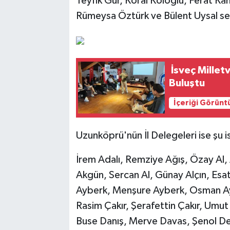
Teyfik Gür, Koral Koloğlu, Ferat 
Rümeysa Öztürk ve Bülent Uysal seç
İsveç Milletv
Buluştu
İçeriği Görünt
Uzunköprü'nün İl Delegeleri ise şu i
İrem Adalı, Remziye Ağış, Özay Al,
Akgün, Sercan Al, Günay Alçın, Esat
Ayberk, Menşure Ayberk, Osman Ayd
Rasim Çakır, Şerafettin Çakır, Umu
Buse Danış, Merve Davas, Şenol Dem