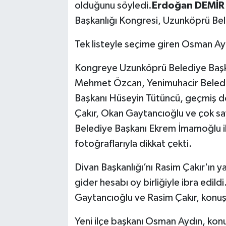
olduğunu söyledi.
Erdoğan DEMİR 
Başkanlığı Kongresi, Uzunköprü Bel
SPOR
Tek listeyle seçime giren Osman Aydı
TEKNOLOJİ
Kongreye Uzunköprü Belediye Başka
YAŞAM
Mehmet Özcan, Yenimuhacir Belediye
Başkanı Hüseyin Tütüncü, geçmiş dö
Çakır, Okan Gaytancıoğlu ve çok sayı
Belediye Başkanı Ekrem İmamoğlu ile
fotoğraflarıyla dikkat çekti.
Divan Başkanlığı’nı Rasim Çakır'ın ya
gider hesabı oy birliğiyle ibra edil
Gaytancıoğlu ve Rasim Çakır, konuşm
Yeni ilçe başkanı Osman Aydın, konuş