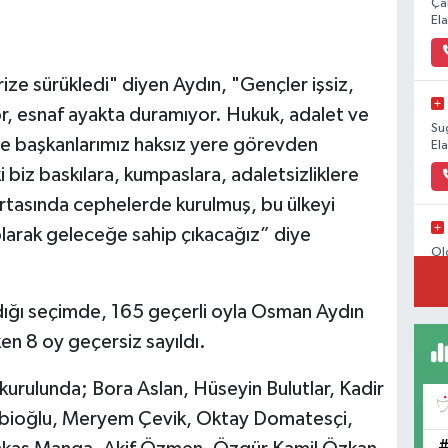
Ça
El
rize sürükledi" diyen Aydın, "Gençler işsiz,
ıyor, esnaf ayakta duramıyor. Hukuk, adalet ve
Su
e başkanlarımız haksız yere görevden
El
ki biz baskılara, kumpaslara, adaletsizliklere
asında cephelerde kurulmuş, bu ülkeyi
 olarak geleceğe sahip çıkacağız” diye
Ol
El
ığı seçimde, 165 geçerli oyla Osman Aydın
en 8 oy geçersiz sayıldı.
Ün
kurulunda; Bora Aslan, Hüseyin Bulutlar, Kadir
Me
ebioğlu, Meryem Çevik, Oktay Domatesçi,