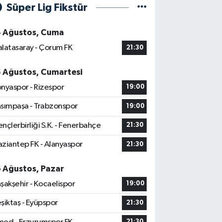
Süper Lig Fikstür
4 Ağustos, Cuma
latasaray - Çorum FK
21:30
5 Ağustos, Cumartesi
nyaspor - Rizespor
19:00
sımpaşa - Trabzonspor
19:00
nçlerbirliği S.K. - Fenerbahçe
21:30
ziantep FK - Alanyaspor
21:30
6 Ağustos, Pazar
şakşehir - Kocaelispor
19:00
şiktaş - Eyüpspor
21:30
21:30