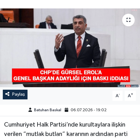
GÜNDEM
HABERDE İNSAN
KÜLTÜR-SANAT
MAGAZİN
MEDYA
ÖZEL HABER
Paylaş
-
+
A
A
POLİTİKA
Batuhan Baskal
06.07.2026 - 19:02
SAĞLIK
Cumhuriyet Halk Partisi’nde kurultaylara ilişkin
verilen “mutlak butlan” kararının ardından parti
SİYASET