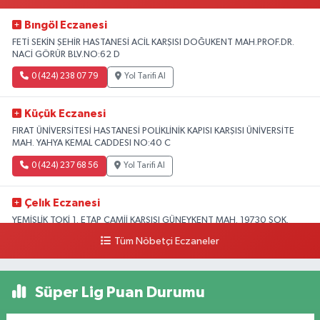
Bıngöl Eczanesi
FETİ SEKİN ŞEHİR HASTANESİ ACİL KARŞISI DOĞUKENT MAH.PROF.DR.
NACİ GÖRÜR BLV.NO:62 D
0 (424) 238 07 79
Yol Tarifi Al
Küçük Eczanesi
FIRAT ÜNİVERSİTESİ HASTANESİ POLİKLİNİK KAPISI KARŞISI ÜNİVERSİTE
MAH. YAHYA KEMAL CADDESI NO:40 C
0 (424) 237 68 56
Yol Tarifi Al
Çelık Eczanesi
YEMİŞLİK TOKİ 1. ETAP CAMİİ KARŞISI GÜNEYKENT MAH. 19730 SOK.
NO:6 A
Tüm Nöbetçi Eczaneler
0 (424) 236 63 34
Yol Tarifi Al
Süper Lig Puan Durumu
Tanrıverdı Eczanesi
(HOZAT GARAJI OPET KARŞISI) 1. HARPUT CAD. SARISALTIK SOK NO:7 1