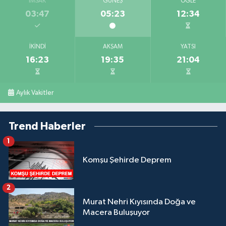
İMSAK
GÜNEŞ
ÖĞLE
03:47
05:23
12:34
İKINDI
AKŞAM
YATSI
16:23
19:35
21:04
Aylık Vakitler
Trend Haberler
1
Komşu Şehirde Deprem
2
Murat Nehri Kıyısında Doğa ve
Macera Buluşuyor