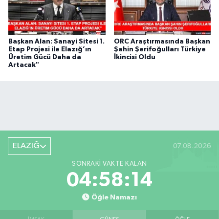
Başkan Alan: Sanayi Sitesi 1.
ORC Araştırmasında Başkan
Etap Projesi ile Elazığ’ın
Şahin Şerifoğulları Türkiye
Üretim Gücü Daha da
İkincisi Oldu
Artacak"
ELAZIĞ
07.08.2026
SONRAKI VAKTE KALAN
04:58:14
Öğle Namazı