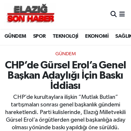
CANLI YAYIN
Merkez Hava Durumu
GÜNDEM
SPOR
TEKNOLOJİ
EKONOMİ
SAĞLI
ASAYİŞ
Merkez Trafik Yoğunluk Haritası
BİLİM VE TEKNOLOJİ
Süper Lig Puan Durumu ve Fikstür
GÜNDEM
CHP’de Gürsel Erol’a Genel
DÜNYA
Tüm Manşetler
Başkan Adaylığı İçin Baskı
EĞİTİM
Son Dakika Haberleri
İddiası
EKONOMİ
Haber Arşivi
CHP’de kurultaylara ilişkin “Mutlak Butlan”
tartışmaları sonrası genel başkanlık gündemi
ELAZIĞ
hareketlendi. Parti kulislerinde, Elazığ Milletvekili
Gürsel Erol’a örgütlerden genel başkanlığa aday
GENEL
olması yönünde baskı yapıldığı öne sürüldü.