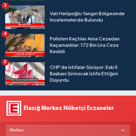
3
Vali Hatipoğlu Yangın Bölgesinde
İncelemelerde Bulundu
4
Polisten Kaçtılar Ama Cezadan
Kaçamadılar: 172 Bin Lira Ceza
Kesildi
5
CHP’de İstifalar Sürüyor: Eski İl
Başkanı Şirinocak İstifa Ettiğini
Duyurdu
Elazığ Merkez Nöbetçi Eczaneler