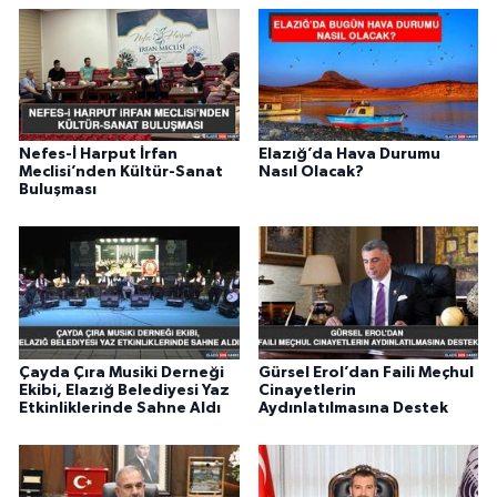
Nefes-İ Harput İrfan
Elazığ’da Hava Durumu
Meclisi’nden Kültür-Sanat
Nasıl Olacak?
Buluşması
Çayda Çıra Musiki Derneği
Gürsel Erol’dan Faili Meçhul
Ekibi, Elazığ Belediyesi Yaz
Cinayetlerin
Etkinliklerinde Sahne Aldı
Aydınlatılmasına Destek