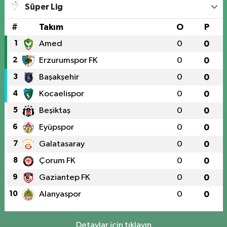
Süper Lig
0 (424) 218 72 74
Yol Tarifi Al
#
Takım
O
P
1
Amed
0
0
2
Erzurumspor FK
0
0
3
Başakşehir
0
0
4
Kocaelispor
0
0
5
Beşiktaş
0
0
6
Eyüpspor
0
0
7
Galatasaray
0
0
8
Çorum FK
0
0
9
Gaziantep FK
0
0
10
Alanyaspor
0
0
Detaylar için tıklayın