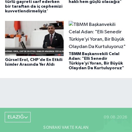
türlü gayreti sarf ederken
haklı hem güçlü olacağız'
bir taraftan da iç cephemizi
kuvvetlendirmeliyiz'
TBMM Başkanvekili Celal
Adan: "Elli Senedir
Gürsel Erol, CHP’de En Etkili
Türkiye’yi Yoran, Bir Büyük
İsimler Arasında Yer Aldı
Olaydan Da Kurtuluyoruz"
ELAZIĞ
09.08.2026
SONRAKI VAKTE KALAN