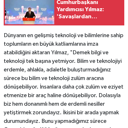
Cumhurbaşkanı
Yardımcısı Yılmaz:
'Savaşlardan
uzaklaşılması yönünde
her türlü gayreti sarf
Dünyanın en gelişmiş teknoloji ve bilimlerine sahip
ederken bir taraftan da
toplumların en büyük katliamlarına imza
iç cephemizi
kuvvetlendirmeliyiz'
atabildiğini aktaran Yılmaz, "Demek bilgi ve
teknoloji tek başına yetmiyor. Bilim ve teknolojiyi
erdemle, ahlakla, adaletle buluşturmadığınız
sürece bu bilim ve teknoloji zulüm aracına
dönüşebiliyor. İnsanlara daha çok zulüm ve eziyet
etmenize bir araç haline dönüşebiliyor. Dolasıyla
biz hem donanımlı hem de erdemli nesiller
yetiştirmek zorundayız. İkisini bir arada yapmak
durumundayız. Bunu yapmadığımız sürece