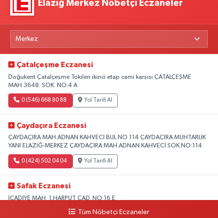
Elazığ Merkez Nöbetçi Eczaneler
Çatalçeşme Eczanesi
Doğukent Çatalçeşme Tokileri ikinci etap cami karşısı ÇATALÇEŞME
MAH.3648. SOK. NO:4 A
0 (546) 668 80 88
Yol Tarifi Al
Çaydaçıra Eczanesi
ÇAYDAÇIRA MAH.ADNAN KAHVECİ BUL.NO 114 ÇAYDAÇIRA MUHTARLIK
YANI ELAZIĞ-MERKEZ ÇAYDAÇIRA MAH.ADNAN KAHVECİ SOK.NO:114
0 (424) 502 04 04
Yol Tarifi Al
Safak Eczanesi
İCADİYE MAH. 1.HARPUT CAD. NO:16 E
Tüm Nöbetçi Eczaneler
0 (424) 233 01 75
Yol Tarifi Al