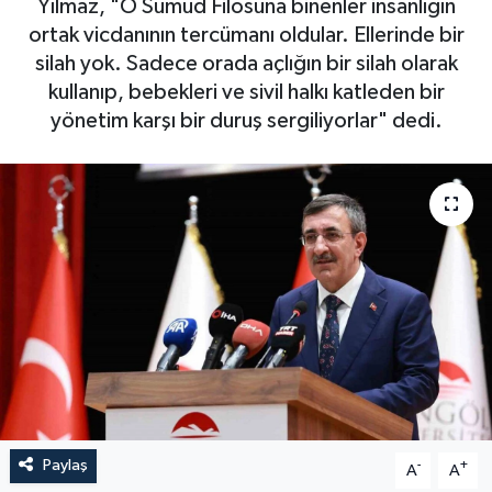
Yılmaz, "O Sumud Filosuna binenler insanlığın
ortak vicdanının tercümanı oldular. Ellerinde bir
GÜNDEM
silah yok. Sadece orada açlığın bir silah olarak
kullanıp, bebekleri ve sivil halkı katleden bir
HABERDE İNSAN
yönetim karşı bir duruş sergiliyorlar" dedi.
KÜLTÜR-SANAT
MAGAZİN
MEDYA
ÖZEL HABER
POLİTİKA
SAĞLIK
Paylaş
-
+
A
A
SİYASET