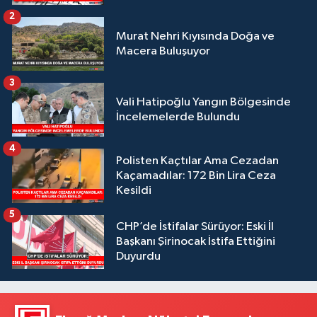
2
Murat Nehri Kıyısında Doğa ve
Macera Buluşuyor
3
Vali Hatipoğlu Yangın Bölgesinde
İncelemelerde Bulundu
4
Polisten Kaçtılar Ama Cezadan
Kaçamadılar: 172 Bin Lira Ceza
Kesildi
5
CHP’de İstifalar Sürüyor: Eski İl
Başkanı Şirinocak İstifa Ettiğini
Duyurdu