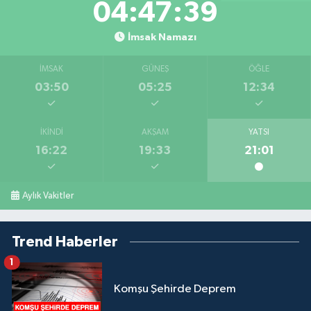
04:47:38
İmsak Namazı
İMSAK
GÜNEŞ
ÖĞLE
03:50
05:25
12:34
İKINDI
AKŞAM
YATSI
16:22
19:33
21:01
Aylık Vakitler
Trend Haberler
1
Komşu Şehirde Deprem