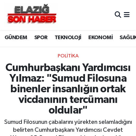
CANLI YAYIN
Merkez Hava Durumu
GÜNDEM
SPOR
TEKNOLOJİ
EKONOMİ
SAĞLI
ASAYİŞ
Merkez Trafik Yoğunluk Haritası
BİLİM VE TEKNOLOJİ
Süper Lig Puan Durumu ve Fikstür
POLITIKA
Cumhurbaşkanı Yardımcısı
DÜNYA
Tüm Manşetler
Yılmaz: "Sumud Filosuna
EĞİTİM
Son Dakika Haberleri
binenler insanlığın ortak
vicdanının tercümanı
EKONOMİ
Haber Arşivi
oldular"
ELAZIĞ
Sumud Filosunun çabalarını yürekten selamladığını
belirten Cumhurbaşkanı Yardımcısı Cevdet
GENEL