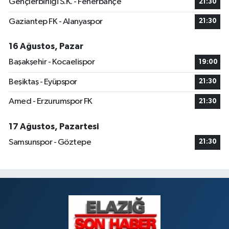
Gençlerbirliği S.K. - Fenerbahçe
21:30
Gaziantep FK - Alanyaspor
21:30
16 Ağustos, Pazar
Başakşehir - Kocaelispor
19:00
Beşiktaş - Eyüpspor
21:30
Amed - Erzurumspor FK
21:30
17 Ağustos, Pazartesi
Samsunspor - Göztepe
21:30