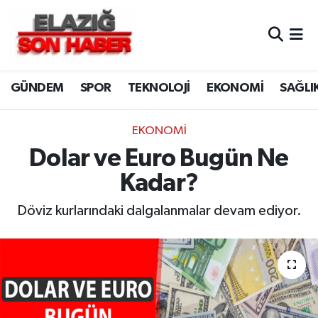
CANLI YAYIN
Merkez Hava Durumu
GÜNDEM
SPOR
TEKNOLOJİ
EKONOMİ
SAĞLI
ASAYİŞ
Merkez Trafik Yoğunluk Haritası
BİLİM VE TEKNOLOJİ
Süper Lig Puan Durumu ve Fikstür
EKONOMİ
Dolar ve Euro Bugün Ne
DÜNYA
Tüm Manşetler
Kadar?
EĞİTİM
Son Dakika Haberleri
Döviz kurlarındaki dalgalanmalar devam ediyor.
EKONOMİ
Haber Arşivi
ELAZIĞ
GENEL