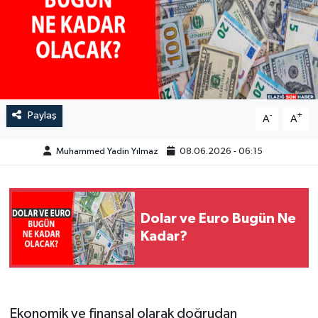
GÜNDEM
HABERDE İNSAN
KÜLTÜR-SANAT
Paylaş
-
+
A
A
MAGAZİN
Muhammed Yadin Yılmaz
08.06.2026 - 06:15
MEDYA
ÖZEL HABER
Dolar ve Euro Bugün Ne
Kadar?
POLİTİKA
SAĞLIK
Ekonomik ve finansal olarak doğrudan
SİYASET