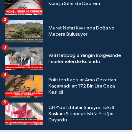
Komşu Şehirde Deprem
2
Murat Nehri Kıyısında Doğa ve
Macera Buluşuyor
3
Vali Hatipoğlu Yangın Bölgesinde
İncelemelerde Bulundu
4
Polisten Kaçtılar Ama Cezadan
Kaçamadılar: 172 Bin Lira Ceza
Kesildi
5
CHP’de İstifalar Sürüyor: Eski İl
Başkanı Şirinocak İstifa Ettiğini
Duyurdu