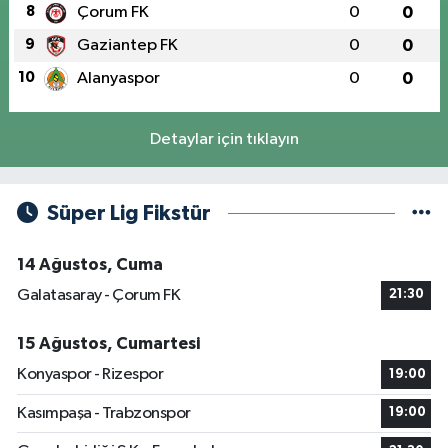
8
Çorum FK
0
0
9
Gaziantep FK
0
0
10
Alanyaspor
0
0
Detaylar için tıklayın
Süper Lig Fikstür
14 Ağustos, Cuma
Galatasaray - Çorum FK
21:30
15 Ağustos, Cumartesi
Konyaspor - Rizespor
19:00
Kasımpaşa - Trabzonspor
19:00