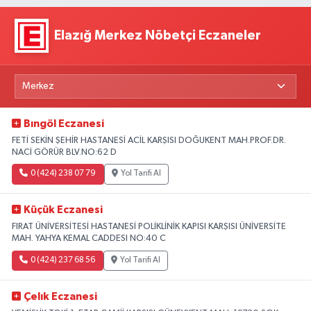
Elazığ Merkez Nöbetçi Eczaneler
Bıngöl Eczanesi
FETİ SEKİN ŞEHİR HASTANESİ ACİL KARŞISI DOĞUKENT MAH.PROF.DR.
NACİ GÖRÜR BLV.NO:62 D
0 (424) 238 07 79
Yol Tarifi Al
Küçük Eczanesi
FIRAT ÜNİVERSİTESİ HASTANESİ POLİKLİNİK KAPISI KARŞISI ÜNİVERSİTE
MAH. YAHYA KEMAL CADDESI NO:40 C
0 (424) 237 68 56
Yol Tarifi Al
Çelık Eczanesi