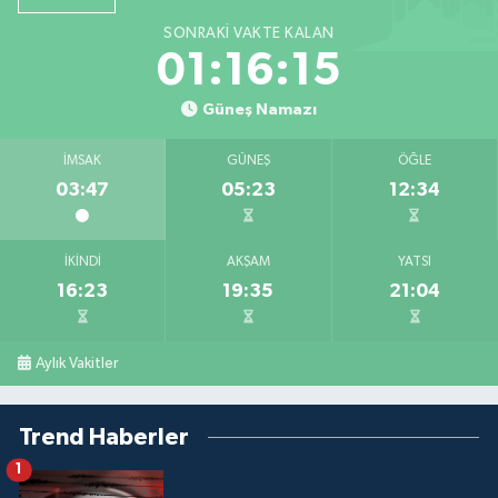
SONRAKI VAKTE KALAN
01:16:15
Güneş Namazı
İMSAK
GÜNEŞ
ÖĞLE
03:47
05:23
12:34
İKINDI
AKŞAM
YATSI
16:23
19:35
21:04
Aylık Vakitler
Trend Haberler
1