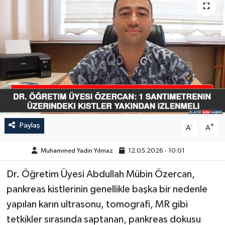
GÜNDEM
HABERDE İNSAN
KÜLTÜR-SANAT
MAGAZİN
MEDYA
Paylaş
-
+
A
A
ÖZEL HABER
Muhammed Yadin Yılmaz
12.05.2026 - 10:01
POLİTİKA
Dr. Öğretim Üyesi Abdullah Mübin Özercan,
pankreas kistlerinin genellikle başka bir nedenle
SAĞLIK
yapılan karın ultrasonu, tomografi, MR gibi
tetkikler sırasında saptanan, pankreas dokusu
SİYASET