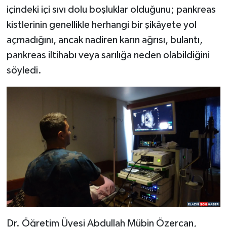
içindeki içi sıvı dolu boşluklar olduğunu; pankreas
SPOR
kistlerinin genellikle herhangi bir şikâyete yol
açmadığını, ancak nadiren karın ağrısı, bulantı,
TEKNOLOJİ
pankreas iltihabı veya sarılığa neden olabildiğini
söyledi.
YAŞAM
Dr. Öğretim Üyesi Abdullah Mübin Özercan,