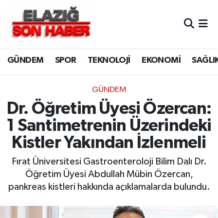
CANLI YAYIN
Merkez Hava Durumu
GÜNDEM
SPOR
TEKNOLOJİ
EKONOMİ
SAĞLI
ASAYİŞ
Merkez Trafik Yoğunluk Haritası
BİLİM VE TEKNOLOJİ
Süper Lig Puan Durumu ve Fikstür
GÜNDEM
Dr. Öğretim Üyesi Özercan:
DÜNYA
Tüm Manşetler
1 Santimetrenin Üzerindeki
EĞİTİM
Son Dakika Haberleri
Kistler Yakından İzlenmeli
EKONOMİ
Haber Arşivi
Fırat Üniversitesi Gastroenteroloji Bilim Dalı Dr.
Öğretim Üyesi Abdullah Mübin Özercan,
ELAZIĞ
pankreas kistleri hakkında açıklamalarda bulundu.
GENEL