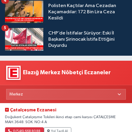
4
Polisten Kaçtılar Ama Cezadan
Kaçamadılar: 172 Bin Lira Ceza
Kesildi
5
CHP’de İstifalar Sürüyor: Eski İl
Başkanı Şirinocak İstifa Ettiğini
Duyurdu
Elazığ Merkez Nöbetçi Eczaneler
Çatalçeşme Eczanesi
Doğukent Çatalçeşme Tokileri ikinci etap cami karşısı ÇATALÇEŞME
MAH.3648. SOK. NO:4 A
0 (546) 668 80 88
Yol Tarifi Al