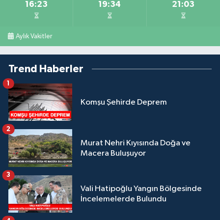
16:23
19:34
21:03
Aylık Vakitler
Trend Haberler
1
Komşu Şehirde Deprem
2
Murat Nehri Kıyısında Doğa ve
Macera Buluşuyor
3
Vali Hatipoğlu Yangın Bölgesinde
İncelemelerde Bulundu