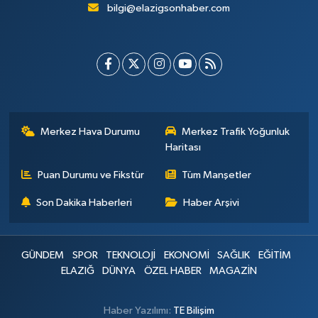
bilgi@elazigsonhaber.com
Merkez Hava Durumu
Merkez Trafik Yoğunluk
Haritası
Puan Durumu ve Fikstür
Tüm Manşetler
Son Dakika Haberleri
Haber Arşivi
GÜNDEM
SPOR
TEKNOLOJİ
EKONOMİ
SAĞLIK
EĞİTİM
ELAZIĞ
DÜNYA
ÖZEL HABER
MAGAZİN
Haber Yazılımı:
TE Bilişim