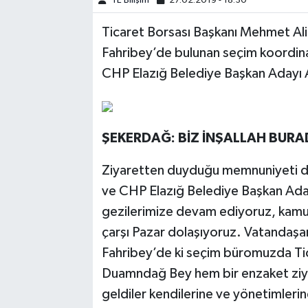
TE Bilişim
27.02.2019 - 18:30
Ticaret Borsası Başkanı Mehmet Ali
SPOR
Fahribey’de bulunan seçim koordina
TEKNOLOJİ
CHP Elazığ Belediye Başkan Adayı Al
YAŞAM
ŞEKERDAĞ: BİZ İNŞALLAH BURA
Ziyaretten duyduğu memnuniyeti dil
ve CHP Elazığ Belediye Başkan Adayı
gezilerimize devam ediyoruz, kamu 
çarşı Pazar dolaşıyoruz. Vatandaşar
Fahribey’de ki seçim büromuzda Ti
Duamndağ Bey hem bir enzaket ziyar
geldiler kendilerine ve yönetimleri