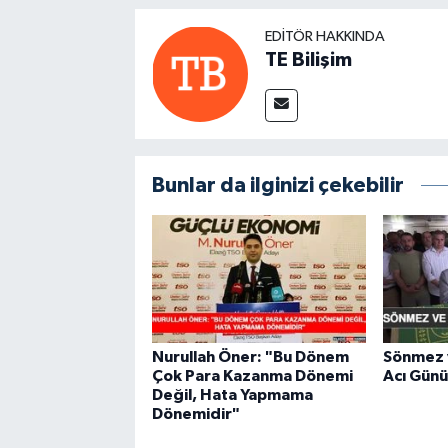
EDITÖR HAKKINDA
TE Bilişim
Bunlar da ilginizi çekebilir
Nurullah Öner: "Bu Dönem
Sönmez v
Çok Para Kazanma Dönemi
Acı Günü
Değil, Hata Yapmama
Dönemidir"