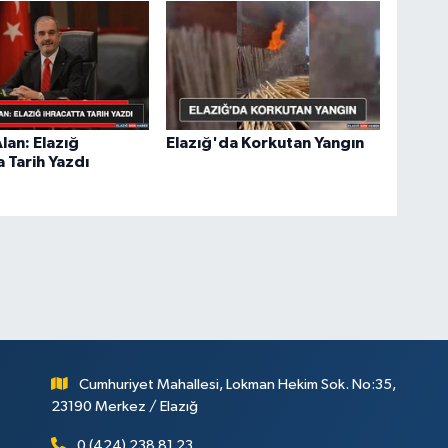
lan: Elazığ
Elazığ'da Korkutan Yangın
a Tarih Yazdı
Cumhuriyet Mahallesi, Lokman Hekim Sok. No:35,
23190 Merkez / Elazığ
0 (424) 238 81 23