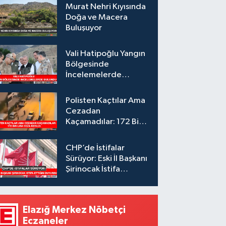
Murat Nehri Kıyısında
Doğa ve Macera
Buluşuyor
Vali Hatipoğlu Yangın
Bölgesinde
İncelemelerde
Bulundu
Polisten Kaçtılar Ama
Cezadan
Kaçamadılar: 172 Bin
Lira Ceza Kesildi
CHP’de İstifalar
Sürüyor: Eski İl Başkanı
Şirinocak İstifa
Ettiğini Duyurdu
Elazığ Merkez Nöbetçi
Eczaneler