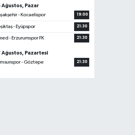
6 Ağustos, Pazar
şakşehir - Kocaelispor
19:00
şiktaş - Eyüpspor
21:30
ed - Erzurumspor FK
21:30
7 Ağustos, Pazartesi
msunspor - Göztepe
21:30