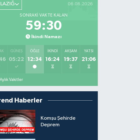
ELAZIĞ
06.08.2026
SONRAKI VAKTE KALAN
59:29
İkindi Namazı
AK
GÜNEŞ
ÖĞLE
İKINDI
AKŞAM
YATSI
46
05:22
12:34
16:24
19:37
21:06
Aylık Vakitler
rend Haberler
Komşu Şehirde
Deprem