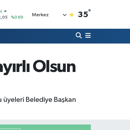
°
R
35
Merkez
06
%0.06
50
%0.02
N
98
%0.2
ALTIN
4
%0.32
0
ırlı Olsun
%48
IN
2,05
%0.69
 üyeleri Belediye Başkan