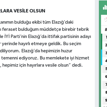
RLARA VESİLE OLSUN
(H
nımın bulduğu ekibi tüm Elazığ’daki
SA
ını feraset bulduğum müddetçe birebir tebrik
Yİ Parti’nin Elazığ’da ittifak partisinin adayı
r yerinde hayırlı etmeye geldik. Bu seçim
 diliyorum. Elazığ’da hepimizin huzur
çim temenni ediyoruz. Bu memlekete iyi hizmet
, hepimiz için hayırlara vesile olsun” dedi.