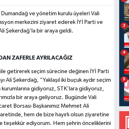
 Dumandağ ve yönetim kurulu üyeleri Vali
syon merkezini ziyaret ederek İYİ Parti ve
3
i Şekerdağ’la bir araya geldi.
4
DAN ZAFERLE AYRILACAĞIZ
e getirerek seçim sürecine değinen İYİ Parti
 Ali Şekerdağ, “Yaklaşıl iki buçuk aydır seçim
5
kurumlarına gidiyoruz, STK’lara gidiyoruz,
ımızla bir araya geliyoruz. Bugünde Vali
caret Borsası Başkanımız Mehmet Ali
etinde, hem de bize hayırlı olsun ziyaretine
ne teşekkür ediyorum. Hem şehrin önceliklerini