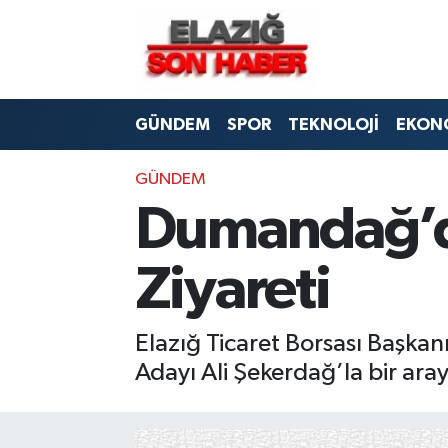
CANLI YAYIN
Merkez Hava Durumu
GÜNDEM
SPOR
TEKNOLOJİ
EKON
ASAYİŞ
Merkez Trafik Yoğunluk Haritası
BİLİM VE TEKNOLOJİ
Süper Lig Puan Durumu ve Fikstür
GÜNDEM
Dumandağ’da
DÜNYA
Tüm Manşetler
Ziyareti
EĞİTİM
Son Dakika Haberleri
EKONOMİ
Haber Arşivi
Elazığ Ticaret Borsası Başka
Adayı Ali Şekerdağ’la bir aray
ELAZIĞ
GENEL