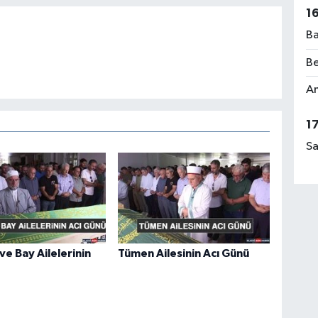
1
Ba
Be
Am
1
Sa
e Bay Ailelerinin
Tümen Ailesinin Acı Günü