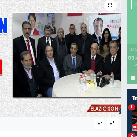
İMS
03:
T
1
-
+
A
A
2