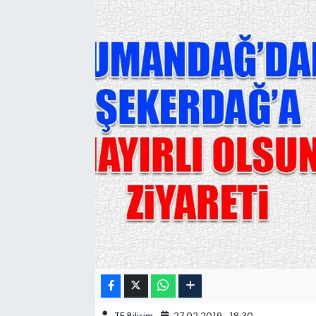
GÜNDEM
HABERDE İNSAN
KÜLTÜR-SANAT
MAGAZİN
MEDYA
ÖZEL HABER
POLİTİKA
SAĞLIK
SİYASET