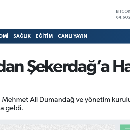
DOLA
47,60
EURO
55,02
STERLİ
OMİ
SAĞLIK
EĞİTİM
CANLI YAYIN
64,23
GRAM 
6513.9
BİST10
n Şekerdağ’a Hay
13.768
BITCO
64.60
nı Mehmet Ali Dumandağ ve yönetim kurulu
a geldi.