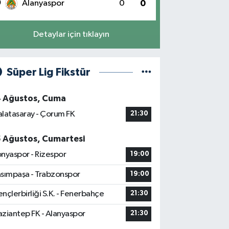
0
Alanyaspor
0
0
Detaylar için tıklayın
Süper Lig Fikstür
4 Ağustos, Cuma
latasaray - Çorum FK
21:30
5 Ağustos, Cumartesi
nyaspor - Rizespor
19:00
sımpaşa - Trabzonspor
19:00
nçlerbirliği S.K. - Fenerbahçe
21:30
ziantep FK - Alanyaspor
21:30