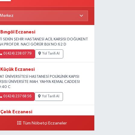
Bıngöl Eczanesi
Tİ SEKİN ŞEHİR HASTANESİ ACİL KARŞISI DOĞUKENT
H.PROF.DR. NACİ GÖRÜR BLV.NO:62 D
0 (424) 238 07 79
Yol Tarifi Al
Küçük Eczanesi
RAT ÜNİVERSİTESİ HASTANESİ POLİKLİNİK KAPISI
RŞISI ÜNİVERSİTE MAH. YAHYA KEMAL CADDESI
:40 C
0 (424) 237 68 56
Yol Tarifi Al
Çelık Eczanesi
MİŞLİK TOKİ 1. ETAP CAMİİ KARŞISI GÜNEYKENT
Tüm Nöbetçi Eczaneler
H. 19730 SOK. NO:6 A
0 (424) 236 63 34
Yol Tarifi Al