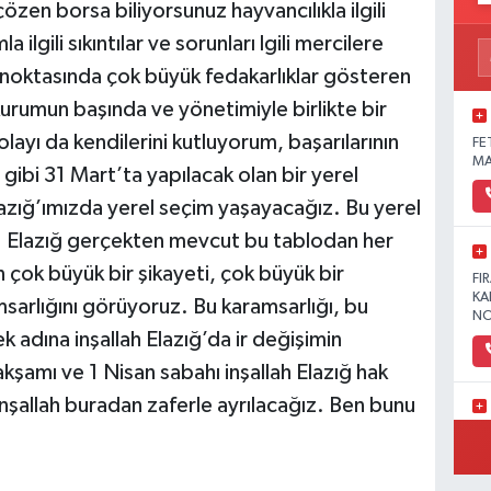
ı çözen borsa biliyorsunuz hayvancılıkla ilgili
 ilgili sıkıntılar ve sorunları lgili mercilere
e noktasında çok büyük fedakarlıklar gösteren
kurumun başında ve yönetimiyle birlikte bir
ayı da kendilerini kutluyorum, başarılarının
FE
MA
 gibi 31 Mart’ta yapılacak olan bir yerel
zığ’ımızda yerel seçim yaşayacağız. Bu yerel
i. Elazığ gerçekten mevcut bu tablodan her
 çok büyük bir şikayeti, çok büyük bir
FI
KA
sarlığını görüyoruz. Bu karamsarlığı, bu
NO
k adına inşallah Elazığ’da ir değişimin
şamı ve 1 Nisan sabahı inşallah Elazığ hak
inşallah buradan zaferle ayrılacağız. Ben bunu
YE
MA