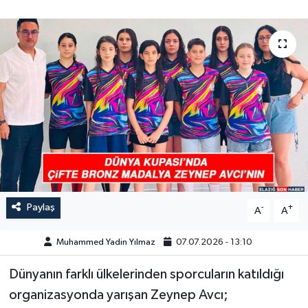
GÜNDEM
HABERDE İNSAN
KÜLTÜR-SANAT
MAGAZİN
MEDYA
ÖZEL HABER
Paylaş
-
+
A
A
POLİTİKA
Muhammed Yadin Yılmaz
07.07.2026 - 13:10
SAĞLIK
Dünyanın farklı ülkelerinden sporcuların katıldığı
organizasyonda yarışan Zeynep Avcı;
SİYASET