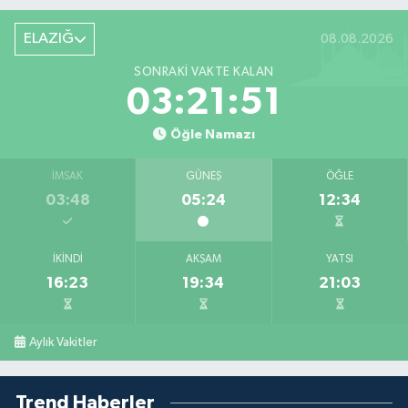
ELAZIĞ
08.08.2026
SONRAKI VAKTE KALAN
03:21:51
Öğle Namazı
İMSAK
GÜNEŞ
ÖĞLE
03:48
05:24
12:34
İKINDI
AKŞAM
YATSI
16:23
19:34
21:03
Aylık Vakitler
Trend Haberler