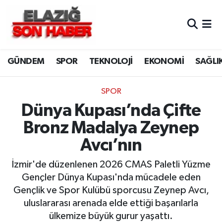
CANLI YAYIN
Merkez Hava Durumu
GÜNDEM
SPOR
TEKNOLOJİ
EKONOMİ
SAĞLI
ASAYİŞ
Merkez Trafik Yoğunluk Haritası
BİLİM VE TEKNOLOJİ
Süper Lig Puan Durumu ve Fikstür
SPOR
Dünya Kupası’nda Çifte
DÜNYA
Tüm Manşetler
Bronz Madalya Zeynep
EĞİTİM
Son Dakika Haberleri
Avcı’nın
EKONOMİ
Haber Arşivi
İzmir'de düzenlenen 2026 CMAS Paletli Yüzme
Gençler Dünya Kupası'nda mücadele eden
ELAZIĞ
Gençlik ve Spor Kulübü sporcusu Zeynep Avcı,
uluslararası arenada elde ettiği başarılarla
GENEL
ülkemize büyük gurur yaşattı.