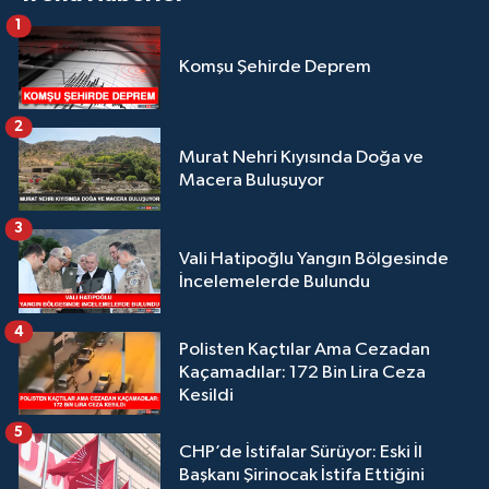
1
Komşu Şehirde Deprem
2
Murat Nehri Kıyısında Doğa ve
Macera Buluşuyor
3
Vali Hatipoğlu Yangın Bölgesinde
İncelemelerde Bulundu
4
Polisten Kaçtılar Ama Cezadan
Kaçamadılar: 172 Bin Lira Ceza
Kesildi
5
CHP’de İstifalar Sürüyor: Eski İl
Başkanı Şirinocak İstifa Ettiğini