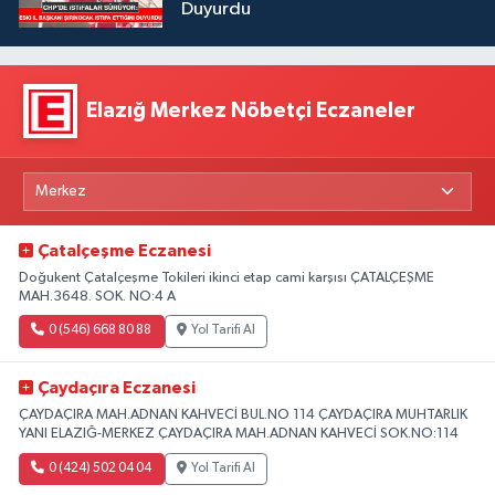
Duyurdu
Elazığ Merkez Nöbetçi Eczaneler
Çatalçeşme Eczanesi
Doğukent Çatalçeşme Tokileri ikinci etap cami karşısı ÇATALÇEŞME
MAH.3648. SOK. NO:4 A
0 (546) 668 80 88
Yol Tarifi Al
Çaydaçıra Eczanesi
ÇAYDAÇIRA MAH.ADNAN KAHVECİ BUL.NO 114 ÇAYDAÇIRA MUHTARLIK
YANI ELAZIĞ-MERKEZ ÇAYDAÇIRA MAH.ADNAN KAHVECİ SOK.NO:114
0 (424) 502 04 04
Yol Tarifi Al