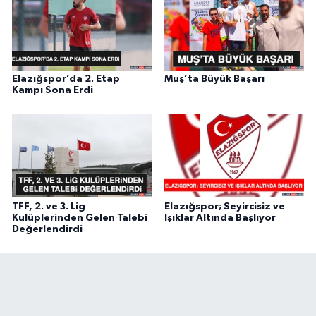
Elazığspor’da 2. Etap
Muş’ta Büyük Başarı
Kampı Sona Erdi
TFF, 2. ve 3. Lig
Elazığspor; Seyircisiz ve
Kulüplerinden Gelen Talebi
Işıklar Altında Başlıyor
Değerlendirdi