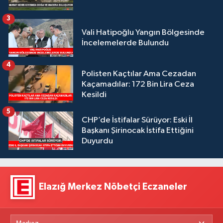
3
Vali Hatipoğlu Yangın Bölgesinde
İncelemelerde Bulundu
4
Polisten Kaçtılar Ama Cezadan
Kaçamadılar: 172 Bin Lira Ceza
Kesildi
5
CHP’de İstifalar Sürüyor: Eski İl
Başkanı Şirinocak İstifa Ettiğini
Duyurdu
Elazığ Merkez Nöbetçi Eczaneler