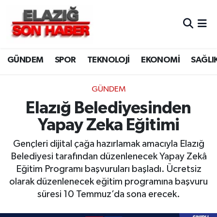
CANLI YAYIN
Merkez Hava Durumu
GÜNDEM
SPOR
TEKNOLOJİ
EKONOMİ
SAĞLI
ASAYİŞ
Merkez Trafik Yoğunluk Haritası
BİLİM VE TEKNOLOJİ
Süper Lig Puan Durumu ve Fikstür
GÜNDEM
Elazığ Belediyesinden
DÜNYA
Tüm Manşetler
Yapay Zeka Eğitimi
EĞİTİM
Son Dakika Haberleri
Gençleri dijital çağa hazırlamak amacıyla Elazığ
Belediyesi tarafından düzenlenecek Yapay Zekâ
EKONOMİ
Haber Arşivi
Eğitim Programı başvuruları başladı. Ücretsiz
olarak düzenlenecek eğitim programına başvuru
ELAZIĞ
süresi 10 Temmuz’da sona erecek.
GENEL