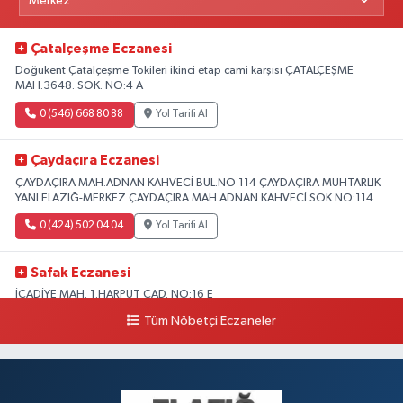
Çatalçeşme Eczanesi
Doğukent Çatalçeşme Tokileri ikinci etap cami karşısı ÇATALÇEŞME
MAH.3648. SOK. NO:4 A
0 (546) 668 80 88
Yol Tarifi Al
Çaydaçıra Eczanesi
ÇAYDAÇIRA MAH.ADNAN KAHVECİ BUL.NO 114 ÇAYDAÇIRA MUHTARLIK
YANI ELAZIĞ-MERKEZ ÇAYDAÇIRA MAH.ADNAN KAHVECİ SOK.NO:114
0 (424) 502 04 04
Yol Tarifi Al
Safak Eczanesi
İCADİYE MAH. 1.HARPUT CAD. NO:16 E
Tüm Nöbetçi Eczaneler
0 (424) 233 01 75
Yol Tarifi Al
Elıf Eczanesi
Üniversite Mahallesi, Yahya Kemal Caddesi, No:34 B Merkez Elazığ