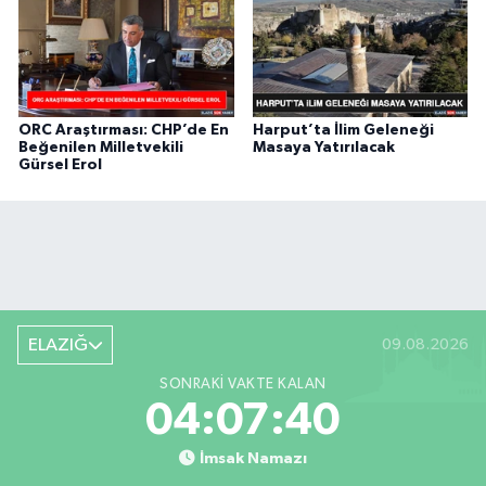
ORC Araştırması: CHP’de En
Harput’ta İlim Geleneği
Beğenilen Milletvekili
Masaya Yatırılacak
Gürsel Erol
ELAZIĞ
09.08.2026
SONRAKI VAKTE KALAN
04:07:39
İmsak Namazı