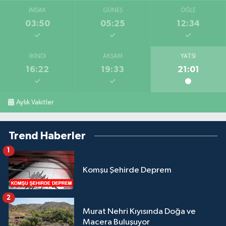
İMSAK
GÜNEŞ
ÖĞLE
03:50
05:25
12:34
İKINDI
AKŞAM
YATSI
16:22
19:33
21:01
Aylık Vakitler
Trend Haberler
1
Komşu Şehirde Deprem
2
Murat Nehri Kıyısında Doğa ve
Macera Buluşuyor