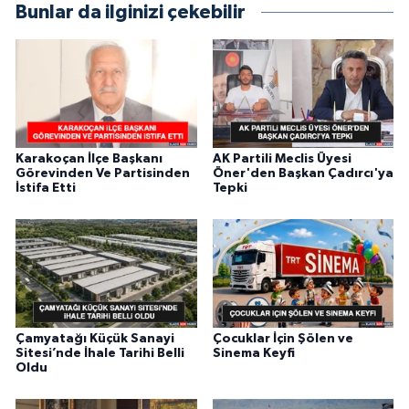
Bunlar da ilginizi çekebilir
Karakoçan İlçe Başkanı
AK Partili Meclis Üyesi
Görevinden Ve Partisinden
Öner'den Başkan Çadırcı'ya
İstifa Etti
Tepki
Çamyatağı Küçük Sanayi
Çocuklar İçin Şölen ve
Sitesi’nde İhale Tarihi Belli
Sinema Keyfi
Oldu