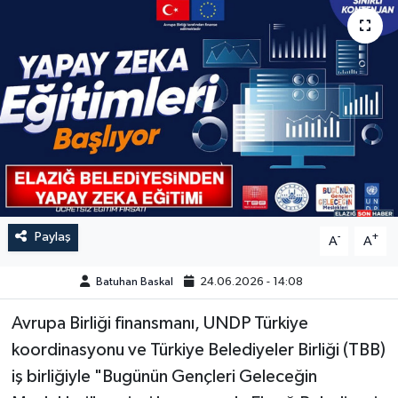
GÜNDEM
HABERDE İNSAN
KÜLTÜR-SANAT
MAGAZİN
MEDYA
Paylaş
-
+
A
A
ÖZEL HABER
Batuhan Baskal
24.06.2026 - 14:08
POLİTİKA
Avrupa Birliği finansmanı, UNDP Türkiye
SAĞLIK
koordinasyonu ve Türkiye Belediyeler Birliği (TBB)
iş birliğiyle "Bugünün Gençleri Geleceğin
SİYASET