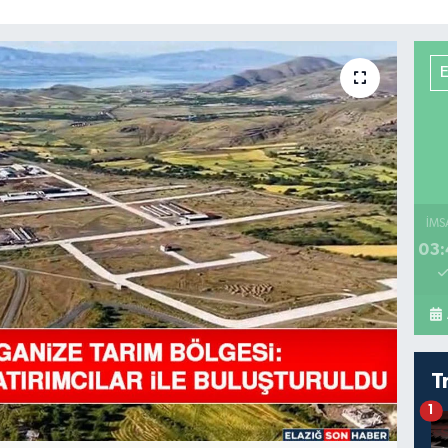
İMS
03:
T
1