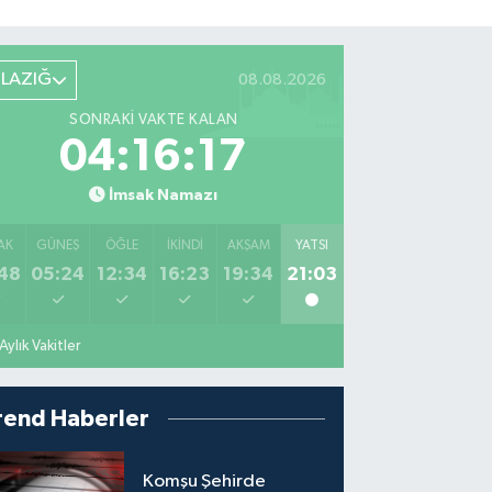
ELAZIĞ
08.08.2026
SONRAKI VAKTE KALAN
04:16:15
İmsak Namazı
AK
GÜNEŞ
ÖĞLE
İKINDI
AKŞAM
YATSI
48
05:24
12:34
16:23
19:34
21:03
Aylık Vakitler
rend Haberler
Komşu Şehirde