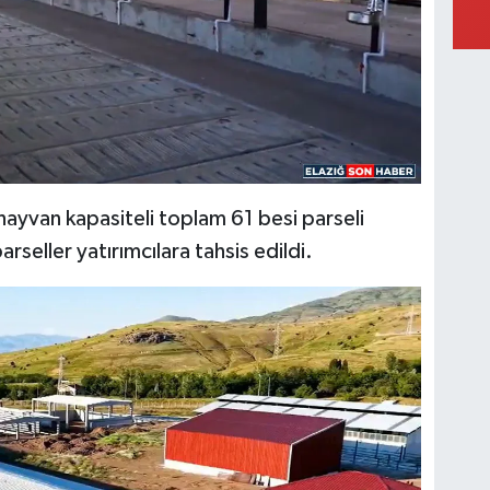
OL
PA
FI
IŞ
No
yvan kapasiteli toplam 61 besi parseli
rseller yatırımcılara tahsis edildi.