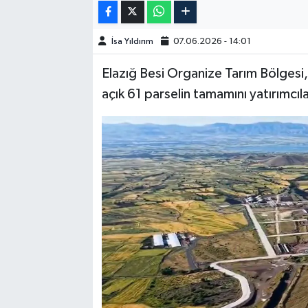
SPOR
İsa Yıldırım
07.06.2026 - 14:01
TEKNOLOJİ
Elazığ Besi Organize Tarım Bölges
açık 61 parselin tamamını yatırımcıla
YAŞAM