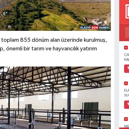
i, toplam 855 dönüm alan üzerinde kurulmuş,
, önemli bir tarım ve hayvancılık yatırım
ÇA
KA
EL
SU
ME