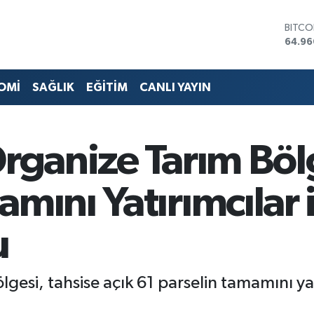
DOLA
47,74
EURO
55,25
STERL
OMİ
SAĞLIK
EĞİTİM
CANLI YAYIN
64,48
GRAM 
6648.
BİST1
Organize Tarım Böl
13.77
BITCO
64.96
mını Yatırımcılar i
u
gesi, tahsise açık 61 parselin tamamını yat