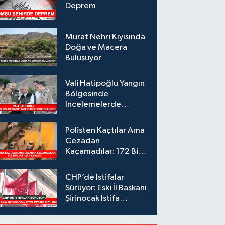
Deprem
Murat Nehri Kıyısında
Doğa ve Macera
Buluşuyor
Vali Hatipoğlu Yangın
Bölgesinde
İncelemelerde
Bulundu
Polisten Kaçtılar Ama
Cezadan
Kaçamadılar: 172 Bin
Lira Ceza Kesildi
CHP’de İstifalar
Sürüyor: Eski İl Başkanı
Şirinocak İstifa
Ettiğini Duyurdu