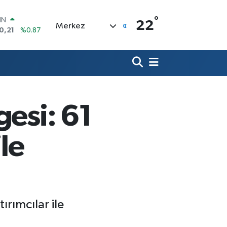
°
R
22
Merkez
36
%0.18
10
%0.32
İN
11
%0.38
ALTIN
99
%2.59
00
gesi: 61
9
%-14
IN
0,21
%0.87
le
ırımcılar ile