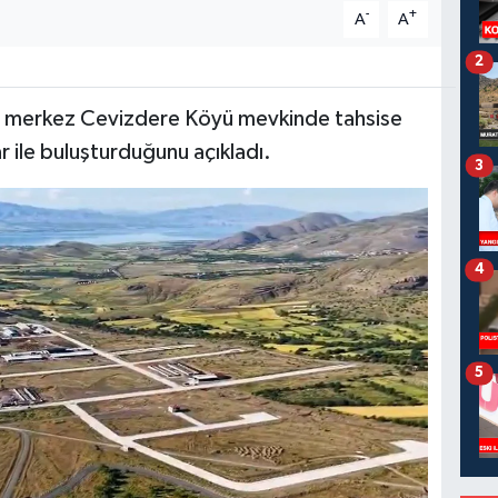
-
+
A
A
2
i, merkez Cevizdere Köyü mevkinde tahsise
r ile buluşturduğunu açıkladı.
3
4
5