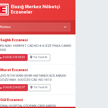
Elazığ Merkez Nöbetçi
Eczaneler
Sağlık Eczanesi
RŞI MAH. HÜRRİYET CAD.NO:8 A İZZETPAŞA CAMİSİ
RŞISI
0 (424) 218 04 03
Yol Tarifi Al
Murat Eczanesi
AZIĞ FETHİ SEKİN ŞEHİR HASTANESİ ACİL KARŞISI
GÖZÜ MAH. SUGÖZÜ CAD. NO:191 D
0 (424) 234 02 07
Yol Tarifi Al
Gül Eczanesi
DİKAL HOSPİTAL OTOPARK ÇIKIŞI KARŞISI