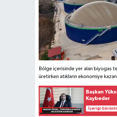
Bölge içerisinde yer alan biyogas tes
üretirken atıkların ekonomiye kazan
Başkan Yüks
Kaybeder
İçeriği Görünt