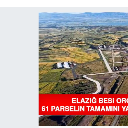
GÜNDEM
HABERDE İNSAN
KÜLTÜR-SANAT
MAGAZİN
MEDYA
ÖZEL HABER
POLİTİKA
SAĞLIK
SİYASET