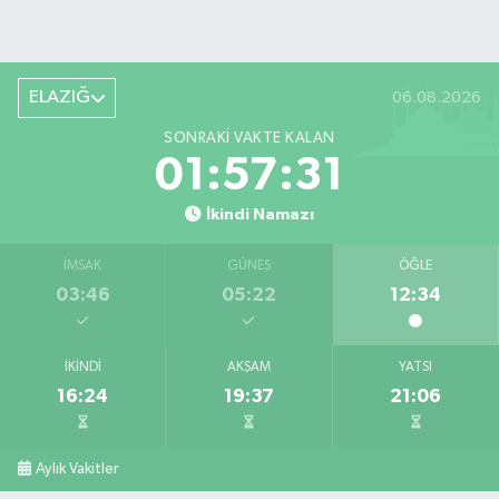
ELAZIĞ
06.08.2026
SONRAKI VAKTE KALAN
01:57:30
İkindi Namazı
İMSAK
GÜNEŞ
ÖĞLE
03:46
05:22
12:34
İKINDI
AKŞAM
YATSI
16:24
19:37
21:06
Aylık Vakitler