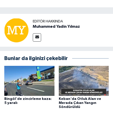
EDITÖR HAKKINDA
Muhammed Yadin Yılmaz
Bunlar da ilginizi çekebilir
Bingöl'de zincirleme kaza:
Keban'da Otluk Alan ve
5 yaralı
Merada Çıkan Yangın
Söndürüldü