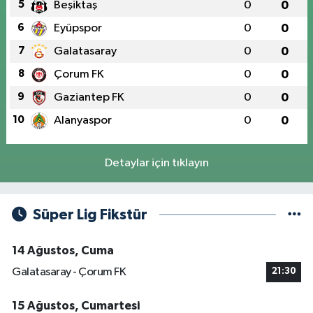
5
Beşiktaş
0
0
6
Eyüpspor
0
0
7
Galatasaray
0
0
8
Çorum FK
0
0
9
Gaziantep FK
0
0
10
Alanyaspor
0
0
Detaylar için tıklayın
Süper Lig Fikstür
14 Ağustos, Cuma
Galatasaray - Çorum FK
21:30
15 Ağustos, Cumartesi