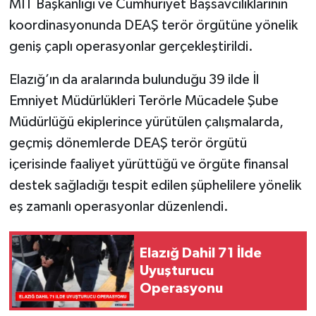
MİT Başkanlığı ve Cumhuriyet Başsavcılıklarının
koordinasyonunda DEAŞ terör örgütüne yönelik
SPOR
geniş çaplı operasyonlar gerçekleştirildi.
TEKNOLOJİ
Elazığ’ın da aralarında bulunduğu 39 ilde İl
Emniyet Müdürlükleri Terörle Mücadele Şube
YAŞAM
Müdürlüğü ekiplerince yürütülen çalışmalarda,
geçmiş dönemlerde DEAŞ terör örgütü
içerisinde faaliyet yürüttüğü ve örgüte finansal
destek sağladığı tespit edilen şüphelilere yönelik
eş zamanlı operasyonlar düzenlendi.
Elazığ Dahil 71 İlde
Uyuşturucu
Operasyonu