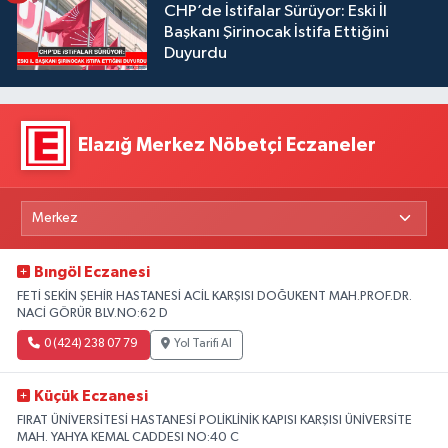
CHP’de İstifalar Sürüyor: Eski İl
Başkanı Şirinocak İstifa Ettiğini
Duyurdu
Elazığ Merkez Nöbetçi Eczaneler
Bıngöl Eczanesi
FETİ SEKİN ŞEHİR HASTANESİ ACİL KARŞISI DOĞUKENT MAH.PROF.DR.
NACİ GÖRÜR BLV.NO:62 D
0 (424) 238 07 79
Yol Tarifi Al
Küçük Eczanesi
FIRAT ÜNİVERSİTESİ HASTANESİ POLİKLİNİK KAPISI KARŞISI ÜNİVERSİTE
MAH. YAHYA KEMAL CADDESI NO:40 C