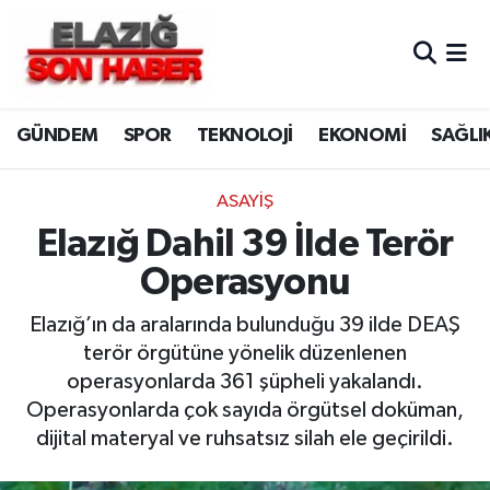
CANLI YAYIN
Merkez Hava Durumu
GÜNDEM
SPOR
TEKNOLOJİ
EKONOMİ
SAĞLI
ASAYİŞ
Merkez Trafik Yoğunluk Haritası
BİLİM VE TEKNOLOJİ
Süper Lig Puan Durumu ve Fikstür
ASAYİŞ
Elazığ Dahil 39 İlde Terör
DÜNYA
Tüm Manşetler
Operasyonu
EĞİTİM
Son Dakika Haberleri
Elazığ’ın da aralarında bulunduğu 39 ilde DEAŞ
terör örgütüne yönelik düzenlenen
EKONOMİ
Haber Arşivi
operasyonlarda 361 şüpheli yakalandı.
Operasyonlarda çok sayıda örgütsel doküman,
ELAZIĞ
dijital materyal ve ruhsatsız silah ele geçirildi.
GENEL