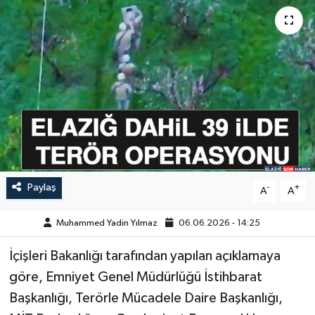
GÜNDEM
HABERDE İNSAN
KÜLTÜR-SANAT
MAGAZİN
MEDYA
Paylaş
-
+
A
A
ÖZEL HABER
Muhammed Yadin Yılmaz
06.06.2026 - 14:25
POLİTİKA
İçişleri Bakanlığı tarafından yapılan açıklamaya
SAĞLIK
göre, Emniyet Genel Müdürlüğü İstihbarat
Başkanlığı, Terörle Mücadele Daire Başkanlığı,
SİYASET