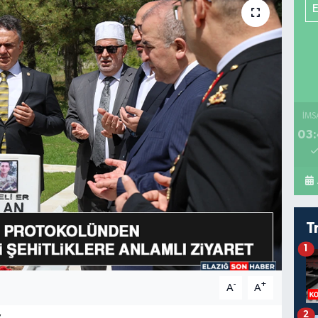
İMS
03:
T
1
-
+
A
A
2