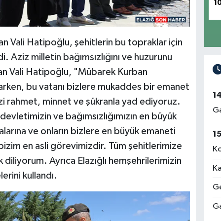
1
n Vali Hatipoğlu, şehitlerin bu topraklar için
. Aziz milletin bağımsızlığını ve huzurunu
an Vali Hatipoğlu, "Mübarek Kurban
arken, bu vatanı bizlere mukaddes bir emanet
1
zi rahmet, minnet ve şükranla yad ediyoruz.
Ga
 devletimizin ve bağımsızlığımızın en büyük
ralarına ve onların bizlere en büyük emaneti
1
 bizim en asli görevimizdir. Tüm şehitlerimize
Ko
k diliyorum. Ayrıca Elazığlı hemşehrilerimizin
Ka
rini kullandı.
Ge
Ga