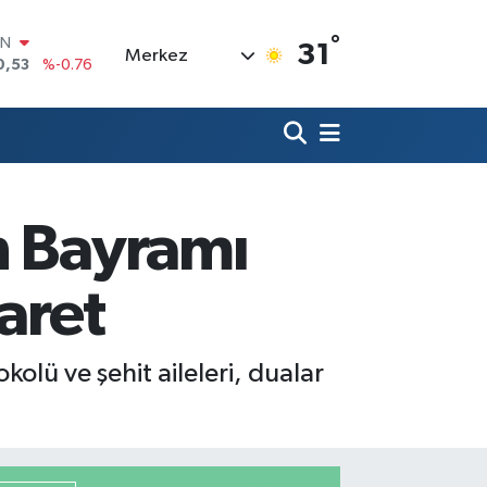
°
R
31
Merkez
69
%0.17
65
%0.01
İN
97
%0.02
ALTIN
81
%1.44
00
n Bayramı
7
%64
IN
0,53
%-0.76
aret
kolü ve şehit aileleri, dualar