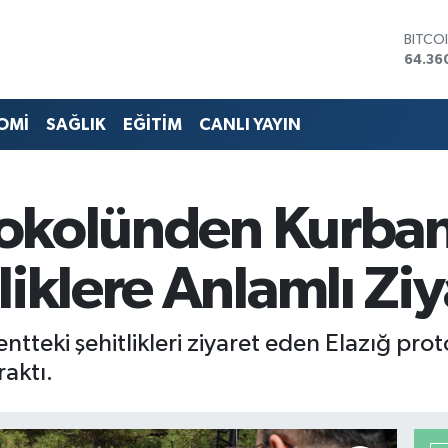
DOLA
47,70
EURO
55,02
STERL
OMİ
SAĞLIK
EĞİTİM
CANLI YAYIN
64,18
GRAM 
6574.
BİST1
otokolünden Kurba
13.88
BITCO
64.36
liklere Anlamlı Ziy
tteki şehitlikleri ziyaret eden Elazığ proto
raktı.