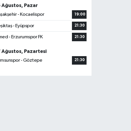
6 Ağustos, Pazar
şakşehir - Kocaelispor
19:00
şiktaş - Eyüpspor
21:30
ed - Erzurumspor FK
21:30
7 Ağustos, Pazartesi
msunspor - Göztepe
21:30