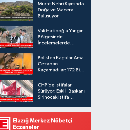
Murat Nehri Kıyısında
Doğa ve Macera
Buluşuyor
Vali Hatipoğlu Yangın
Bölgesinde
İncelemelerde
Bulundu
Polisten Kaçtılar Ama
Cezadan
Kaçamadılar: 172 Bin
Lira Ceza Kesildi
CHP’de İstifalar
Sürüyor: Eski İl Başkanı
Şirinocak İstifa
Ettiğini Duyurdu
Elazığ Merkez Nöbetçi
Eczaneler