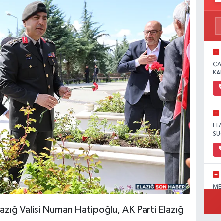
ÇA
KA
EL
SU
ME
OL
PA
lazığ Valisi Numan Hatipoğlu, AK Parti Elazığ