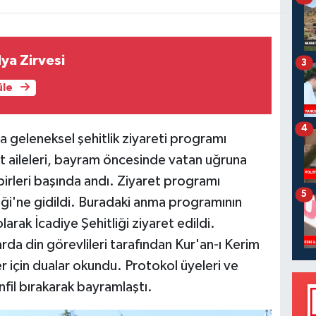
7
ya Zirvesi
3
üle
4
a geleneksel şehitlik ziyareti programı
hit aileleri, bayram öncesinde vatan uğruna
birleri başında andı. Ziyaret programı
5
iği'ne gidildi. Buradaki anma programının
arak İcadiye Şehitliği ziyaret edildi.
da din görevlileri tarafından Kur'an-ı Kerim
er için dualar okundu. Protokol üyeleri ve
anfil bırakarak bayramlaştı.