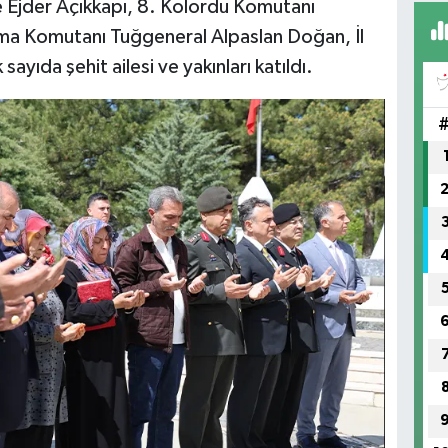
 ve Ejder Açıkkapı, 8. Kolordu Komutanı
ma Komutanı Tuğgeneral Alpaslan Doğan, İl
yıda şehit ailesi ve yakınları katıldı.
FI
IŞ
No