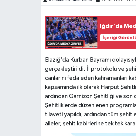
Muhammed Yadin Yılmaz
26.05.2026 - 12:2
SPOR
Iğdır'da Med
TEKNOLOJİ
İçeriği Görünt
YAŞAM
Elazığ'da Kurban Bayramı dolayısıyl
gerçekleştirildi. İl protokolü ve şe
canlarını feda eden kahramanları ka
kapsamında ilk olarak Harput Şehitl
ardından Garnizon Şehitliği ve son ol
Şehitliklerde düzenlenen programlar
tilaveti yapıldı, ardından tüm şehitl
aileler, şehit kabirlerine tek tek kar