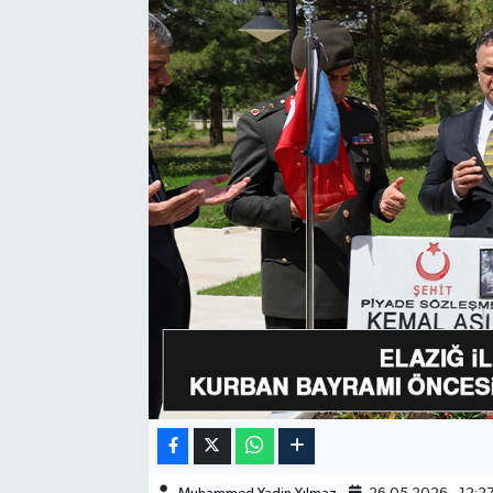
GÜNDEM
HABERDE İNSAN
KÜLTÜR-SANAT
MAGAZİN
MEDYA
ÖZEL HABER
POLİTİKA
SAĞLIK
SİYASET