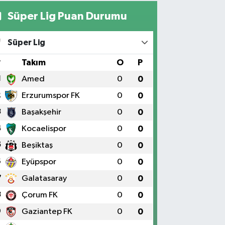
Süper Lig Puan Durumu
Yıldız Eczanesi
RAT ÜNÜVERSİTESİ HASTANESİNİN KARŞISI TRAFİK
Süper Lig
IKLARININ YANI Üniversite Mah.Yunus Emre Bulvarı
:2 A
#
Takım
O
P
0 (424) 236 61 40
Yol Tarifi Al
1
Amed
0
0
2
Erzurumspor FK
0
0
3
Başakşehir
0
0
4
Kocaelispor
0
0
5
Beşiktaş
0
0
6
Eyüpspor
0
0
7
Galatasaray
0
0
8
Çorum FK
0
0
9
Gaziantep FK
0
0