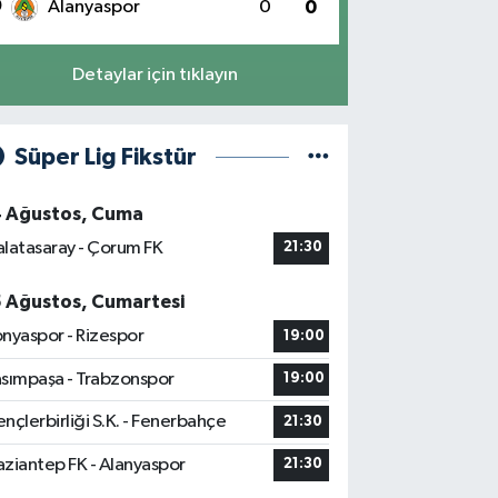
0
Alanyaspor
0
0
Detaylar için tıklayın
Süper Lig Fikstür
4 Ağustos, Cuma
latasaray - Çorum FK
21:30
5 Ağustos, Cumartesi
nyaspor - Rizespor
19:00
sımpaşa - Trabzonspor
19:00
nçlerbirliği S.K. - Fenerbahçe
21:30
ziantep FK - Alanyaspor
21:30