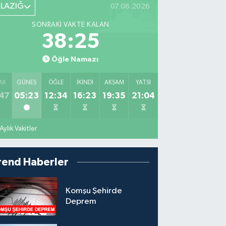
ELAZIĞ
07.08.2026
SONRAKI VAKTE KALAN
38:23
Öğle Namazı
AK
GÜNEŞ
ÖĞLE
İKINDI
AKŞAM
YATSI
47
05:23
12:34
16:23
19:35
21:04
Aylık Vakitler
rend Haberler
Komşu Şehirde
Deprem