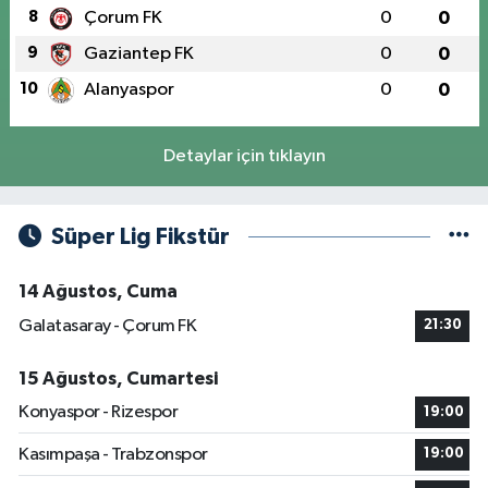
8
Çorum FK
0
0
9
Gaziantep FK
0
0
10
Alanyaspor
0
0
Detaylar için tıklayın
Süper Lig Fikstür
14 Ağustos, Cuma
Galatasaray - Çorum FK
21:30
15 Ağustos, Cumartesi
Konyaspor - Rizespor
19:00
Kasımpaşa - Trabzonspor
19:00