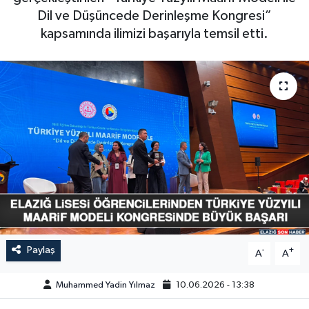
Dil ve Düşüncede Derinleşme Kongresi”
GÜNDEM
kapsamında ilimizi başarıyla temsil etti.
HABERDE İNSAN
KÜLTÜR-SANAT
MAGAZİN
MEDYA
ÖZEL HABER
POLİTİKA
Paylaş
-
+
A
A
SAĞLIK
Muhammed Yadin Yılmaz
10.06.2026 - 13:38
SİYASET