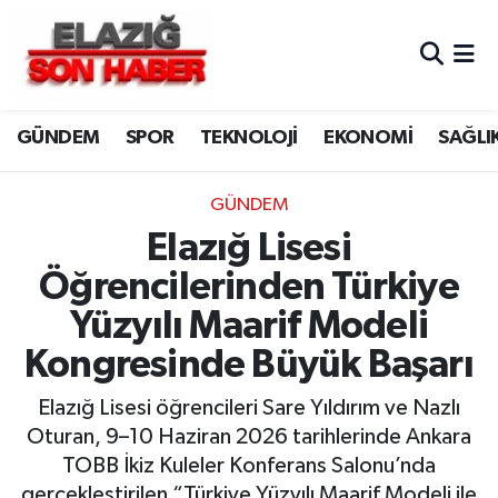
CANLI YAYIN
Merkez Hava Durumu
GÜNDEM
SPOR
TEKNOLOJİ
EKONOMİ
SAĞLI
ASAYİŞ
Merkez Trafik Yoğunluk Haritası
BİLİM VE TEKNOLOJİ
Süper Lig Puan Durumu ve Fikstür
GÜNDEM
Elazığ Lisesi
DÜNYA
Tüm Manşetler
Öğrencilerinden Türkiye
EĞİTİM
Son Dakika Haberleri
Yüzyılı Maarif Modeli
Kongresinde Büyük Başarı
EKONOMİ
Haber Arşivi
Elazığ Lisesi öğrencileri Sare Yıldırım ve Nazlı
ELAZIĞ
Oturan, 9–10 Haziran 2026 tarihlerinde Ankara
TOBB İkiz Kuleler Konferans Salonu’nda
GENEL
gerçekleştirilen “Türkiye Yüzyılı Maarif Modeli ile