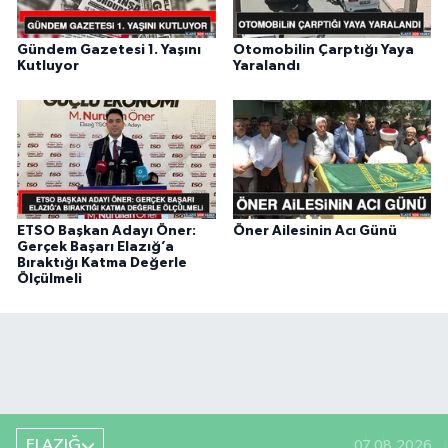
Gündem Gazetesi 1. Yaşını
Otomobilin Çarptığı Yaya
Kutluyor
Yaralandı
ETSO Başkan Adayı Öner:
Öner Ailesinin Acı Günü
Gerçek Başarı Elazığ’a
Bıraktığı Katma Değerle
Ölçülmeli
ELAZIĞ
07.08.2026