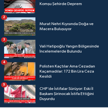
Komşu Şehirde Deprem
2
Murat Nehri Kıyısında Doğa ve
Macera Buluşuyor
3
Vali Hatipoğlu Yangın Bölgesinde
İncelemelerde Bulundu
4
Polisten Kaçtılar Ama Cezadan
Kaçamadılar: 172 Bin Lira Ceza
Kesildi
5
CHP’de İstifalar Sürüyor: Eski İl
Başkanı Şirinocak İstifa Ettiğini
Duyurdu