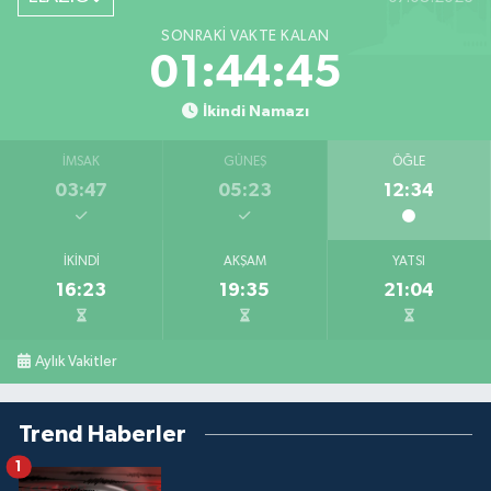
SONRAKI VAKTE KALAN
01:44:44
İkindi Namazı
İMSAK
GÜNEŞ
ÖĞLE
03:47
05:23
12:34
İKINDI
AKŞAM
YATSI
16:23
19:35
21:04
Aylık Vakitler
Trend Haberler
1