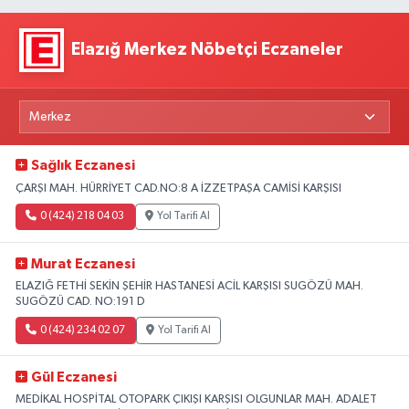
Elazığ Merkez Nöbetçi Eczaneler
Sağlık Eczanesi
ÇARŞI MAH. HÜRRİYET CAD.NO:8 A İZZETPAŞA CAMİSİ KARŞISI
0 (424) 218 04 03
Yol Tarifi Al
Murat Eczanesi
ELAZIĞ FETHİ SEKİN ŞEHİR HASTANESİ ACİL KARŞISI SUGÖZÜ MAH.
SUGÖZÜ CAD. NO:191 D
0 (424) 234 02 07
Yol Tarifi Al
Gül Eczanesi
MEDİKAL HOSPİTAL OTOPARK ÇIKIŞI KARŞISI OLGUNLAR MAH. ADALET