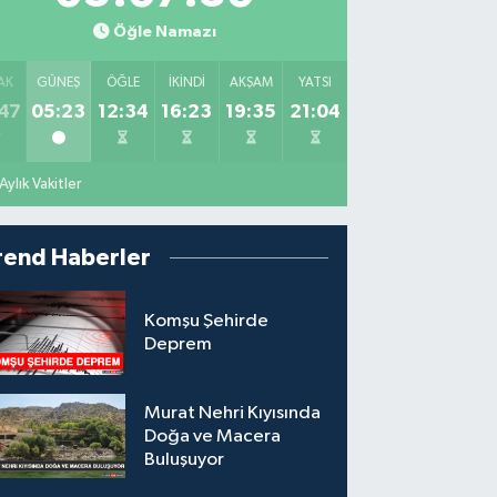
Öğle Namazı
AK
GÜNEŞ
ÖĞLE
İKINDI
AKŞAM
YATSI
47
05:23
12:34
16:23
19:35
21:04
Aylık Vakitler
rend Haberler
Komşu Şehirde
Deprem
Murat Nehri Kıyısında
Doğa ve Macera
Buluşuyor