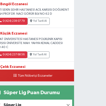
Bıngöl Eczanesi
Tİ SEKİN ŞEHİR HASTANESİ ACİL KARŞISI DOĞUKENT
H.PROF.DR. NACİ GÖRÜR BLV.NO:62 D
0 (424) 238 07 79
Yol Tarifi Al
Küçük Eczanesi
RAT ÜNİVERSİTESİ HASTANESİ POLİKLİNİK KAPISI
RŞISI ÜNİVERSİTE MAH. YAHYA KEMAL CADDESI
:40 C
0 (424) 237 68 56
Yol Tarifi Al
Çelık Eczanesi
MİŞLİK TOKİ 1. ETAP CAMİİ KARŞISI GÜNEYKENT
Tüm Nöbetçi Eczaneler
H. 19730 SOK. NO:6 A
0 (424) 236 63 34
Yol Tarifi Al
Süper Lig Puan Durumu
Tanrıverdı Eczanesi
OZAT GARAJI OPET KARŞISI) 1. HARPUT CAD.
Süper Lig