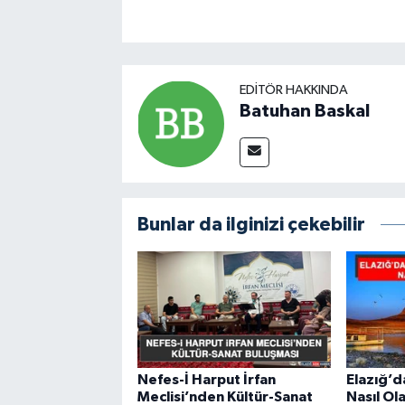
EDITÖR HAKKINDA
Batuhan Baskal
Bunlar da ilginizi çekebilir
Nefes-İ Harput İrfan
Elazığ’
Meclisi’nden Kültür-Sanat
Nasıl Ol