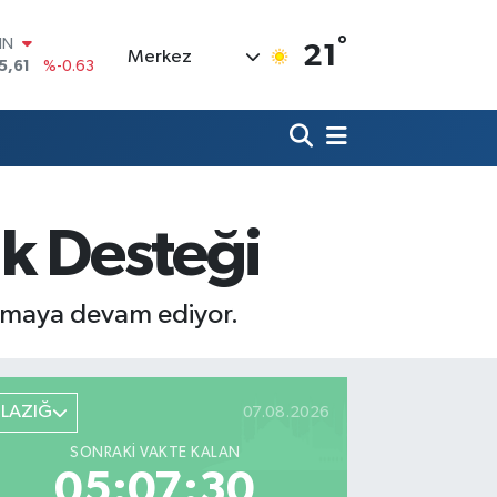
°
R
21
Merkez
43
%0.16
17
%-0.02
İN
63
%0.07
ALTIN
81
%1.44
00
ık Desteği
9
%70
IN
5,61
%-0.63
sunmaya devam ediyor.
ELAZIĞ
07.08.2026
SONRAKI VAKTE KALAN
05:07:28