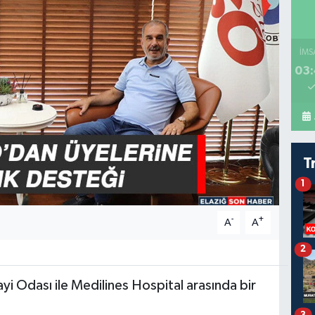
İMS
03:
T
1
-
+
A
A
2
i Odası ile Medilines Hospital arasında bir
3