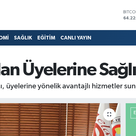
DOLA
47,71
EURO
55,03
STERL
OMİ
SAĞLIK
EĞİTİM
CANLI YAYIN
64,24
GRAM 
6574.
BİST1
an Üyelerine Sağl
13.79
BITCO
64.22
ı, üyelerine yönelik avantajlı hizmetler 