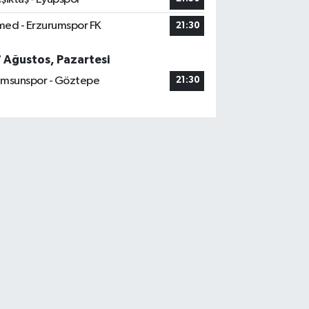
ed - Erzurumspor FK
21:30
7 Ağustos, Pazartesi
msunspor - Göztepe
21:30