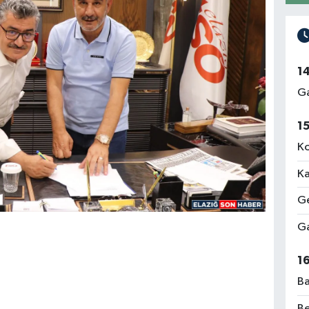
1
Ga
1
Ko
Ka
Ge
Ga
1
Ba
Be