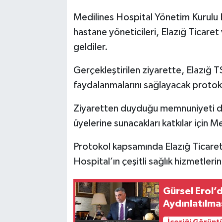
Medilines Hospital Yönetim Kurulu 
SPOR
hastane yöneticileri, Elazığ Ticaret 
geldiler.
TEKNOLOJİ
Gerçekleştirilen ziyarette, Elazığ T
YAŞAM
faydalanmalarını sağlayacak protok
Ziyaretten duyduğu memnuniyeti dile
üyelerine sunacakları katkılar için 
Protokol kapsamında Elazığ Ticaret
Hospital’ın çeşitli sağlık hizmetleri
Gürsel Erol’d
Aydınlatılma