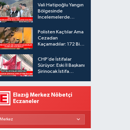
Vali Hatipoğlu Yangın
Bölgesinde
İncelemelerde
Bulundu
Polisten Kaçtılar Ama
Cezadan
Kaçamadılar: 172 Bin
Lira Ceza Kesildi
CHP’de İstifalar
Sürüyor: Eski İl Başkanı
Şirinocak İstifa
Ettiğini Duyurdu
Elazığ Merkez Nöbetçi
Eczaneler