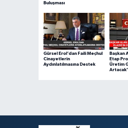
Buluşması
Gürsel Erol’dan Faili Meçhul
Başkan Al
Cinayetlerin
Etap Proj
Aydınlatılmasına Destek
Üretim 
Artacak