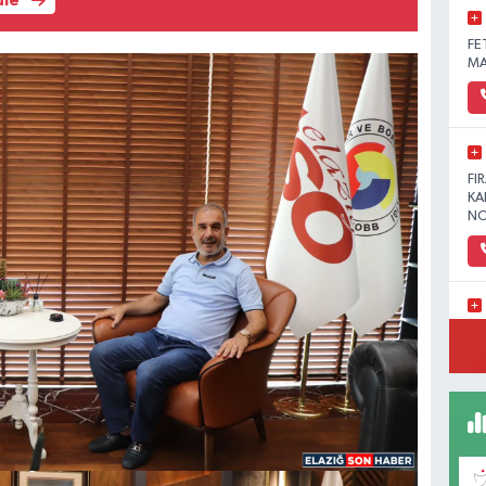
üle
FE
MA
FI
KA
NO
YE
MA
(H