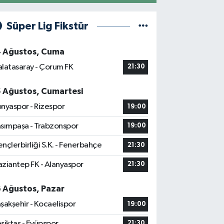
Süper Lig Fikstür
4 Ağustos, Cuma
latasaray - Çorum FK
21:30
5 Ağustos, Cumartesi
nyaspor - Rizespor
19:00
sımpaşa - Trabzonspor
19:00
nçlerbirliği S.K. - Fenerbahçe
21:30
ziantep FK - Alanyaspor
21:30
6 Ağustos, Pazar
şakşehir - Kocaelispor
19:00
şiktaş - Eyüpspor
21:30