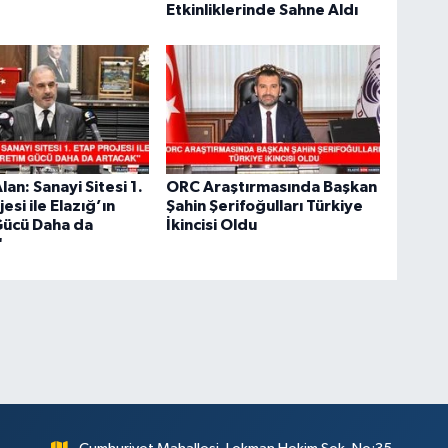
Etkinliklerinde Sahne Aldı
an: Sanayi Sitesi 1.
ORC Araştırmasında Başkan
esi ile Elazığ’ın
Şahin Şerifoğulları Türkiye
Gücü Daha da
İkincisi Oldu
"