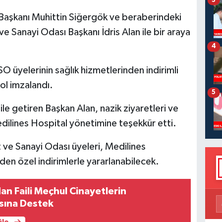
Başkanı Muhittin Siğergök ve beraberindeki
ve Sanayi Odası Başkanı İdris Alan ile bir araya
4
SO üyelerinin sağlık hizmetlerinden indirimli
ol imzalandı.
5
 getiren Başkan Alan, nazik ziyaretleri ve
Medilines Hospital yönetimine teşekkür etti.
 ve Sanayi Odası üyeleri, Medilines
nden özel indirimlerle yararlanabilecek.
an Faili Meçhul Cinayetlerin
sına Destek