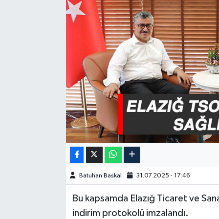
GÜNDEM
HABERDE İNSAN
KÜLTÜR-SANAT
MAGAZİN
MEDYA
ÖZEL HABER
POLİTİKA
Batuhan Baskal
31.07.2025 - 17:46
SAĞLIK
Bu kapsamda Elazığ Ticaret ve Sanay
indirim protokolü imzalandı.
SİYASET