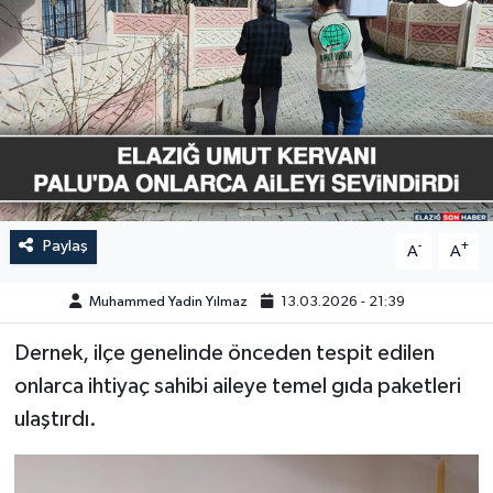
GÜNDEM
HABERDE İNSAN
KÜLTÜR-SANAT
MAGAZİN
Paylaş
-
+
A
A
MEDYA
Muhammed Yadin Yılmaz
13.03.2026 - 21:39
ÖZEL HABER
Dernek, ilçe genelinde önceden tespit edilen
POLİTİKA
onlarca ihtiyaç sahibi aileye temel gıda paketleri
ulaştırdı.
SAĞLIK
SİYASET