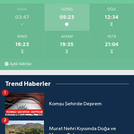
İMSAK
GÜNEŞ
ÖĞLE
03:47
05:23
12:34
İKINDI
AKŞAM
YATSI
16:23
19:35
21:04
Aylık Vakitler
Trend Haberler
1
Komşu Şehirde Deprem
2
Murat Nehri Kıyısında Doğa ve