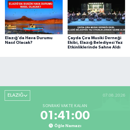
Elazığ’da Hava Durumu
Çayda Çıra Musiki Derneği
Nasıl Olacak?
Ekibi, Elazığ Belediyesi Yaz
Etkinliklerinde Sahne Aldı
ELAZIĞ
07.08.2026
SONRAKI VAKTE KALAN
01:41:00
Öğle Namazı