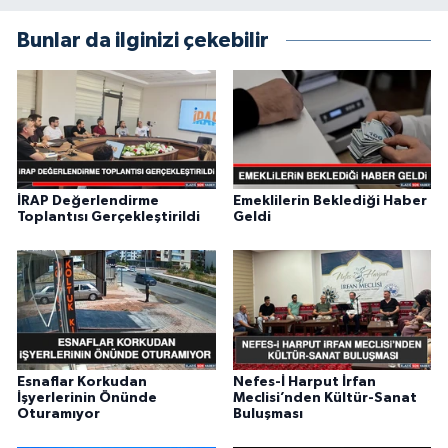
Bunlar da ilginizi çekebilir
İRAP Değerlendirme
Emeklilerin Beklediği Haber
Toplantısı Gerçekleştirildi
Geldi
Esnaflar Korkudan
Nefes-İ Harput İrfan
İşyerlerinin Önünde
Meclisi’nden Kültür-Sanat
Oturamıyor
Buluşması