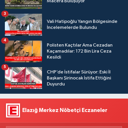
Macera Buluşuyor
3
Vali Hatipoğlu Yangın Bölgesinde
İncelemelerde Bulundu
4
Polisten Kaçtılar Ama Cezadan
Kaçamadılar: 172 Bin Lira Ceza
Kesildi
5
CHP’de İstifalar Sürüyor: Eski İl
Başkanı Şirinocak İstifa Ettiğini
Duyurdu
Elazığ Merkez Nöbetçi Eczaneler