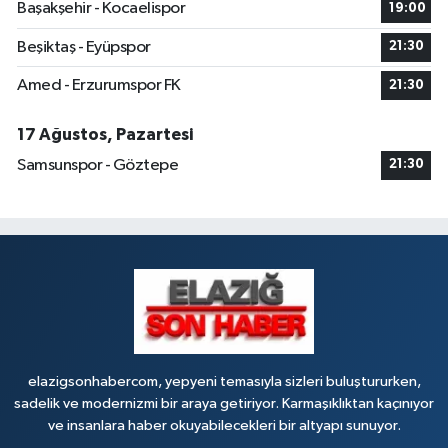
Başakşehir - Kocaelispor
19:00
Beşiktaş - Eyüpspor
21:30
Amed - Erzurumspor FK
21:30
17 Ağustos, Pazartesi
Samsunspor - Göztepe
21:30
elazigsonhabercom, yepyeni temasıyla sizleri buluştururken,
sadelik ve modernizmi bir araya getiriyor. Karmaşıklıktan kaçınıyor
ve insanlara haber okuyabilecekleri bir altyapı sunuyor.