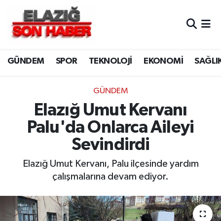
CANLI YAYIN
Merkez Hava Durumu
GÜNDEM
SPOR
TEKNOLOJİ
EKONOMİ
SAĞLI
ASAYİŞ
Merkez Trafik Yoğunluk Haritası
BİLİM VE TEKNOLOJİ
Süper Lig Puan Durumu ve Fikstür
GÜNDEM
Elazığ Umut Kervanı
DÜNYA
Tüm Manşetler
Palu'da Onlarca Aileyi
EĞİTİM
Son Dakika Haberleri
Sevindirdi
EKONOMİ
Haber Arşivi
Elazığ Umut Kervanı, Palu ilçesinde yardım
çalışmalarına devam ediyor.
ELAZIĞ
GENEL