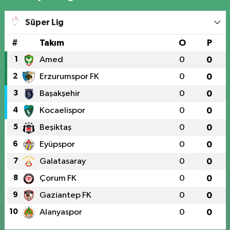
Süper Lig
#
Takım
O
P
1
Amed
0
0
2
Erzurumspor FK
0
0
3
Başakşehir
0
0
4
Kocaelispor
0
0
5
Beşiktaş
0
0
6
Eyüpspor
0
0
7
Galatasaray
0
0
8
Çorum FK
0
0
9
Gaziantep FK
0
0
10
Alanyaspor
0
0