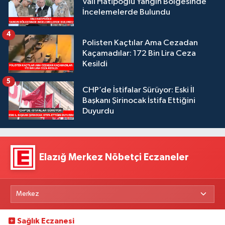
Vali Hatipoğlu Yangın Bölgesinde
İncelemelerde Bulundu
4
Polisten Kaçtılar Ama Cezadan
Kaçamadılar: 172 Bin Lira Ceza
Kesildi
5
CHP’de İstifalar Sürüyor: Eski İl
Başkanı Şirinocak İstifa Ettiğini
Duyurdu
Elazığ Merkez Nöbetçi Eczaneler
Sağlık Eczanesi