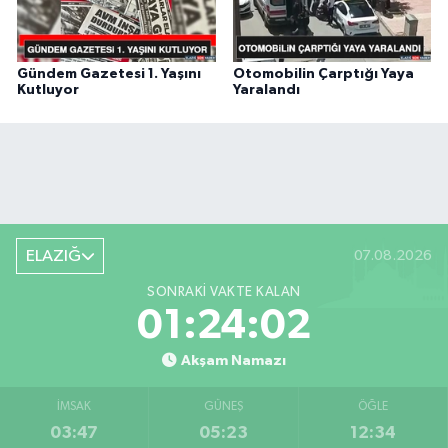
Gündem Gazetesi 1. Yaşını
Otomobilin Çarptığı Yaya
Kutluyor
Yaralandı
ELAZIĞ
07.08.2026
SONRAKI VAKTE KALAN
01:24:01
Akşam Namazı
İMSAK
GÜNEŞ
ÖĞLE
03:47
05:23
12:34