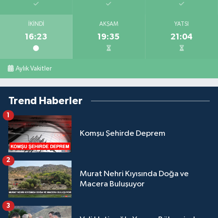
İKINDI
AKŞAM
YATSI
16:23
19:35
21:04
Aylık Vakitler
Trend Haberler
1
Komşu Şehirde Deprem
2
Murat Nehri Kıyısında Doğa ve
Macera Buluşuyor
3