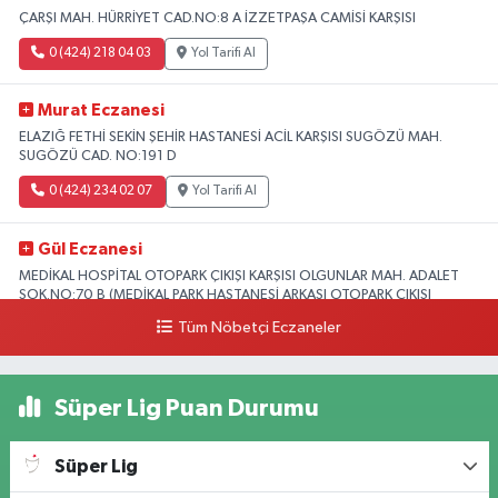
ÇARŞI MAH. HÜRRİYET CAD.NO:8 A İZZETPAŞA CAMİSİ KARŞISI
0 (424) 218 04 03
Yol Tarifi Al
Murat Eczanesi
ELAZIĞ FETHİ SEKİN ŞEHİR HASTANESİ ACİL KARŞISI SUGÖZÜ MAH.
SUGÖZÜ CAD. NO:191 D
0 (424) 234 02 07
Yol Tarifi Al
Gül Eczanesi
MEDİKAL HOSPİTAL OTOPARK ÇIKIŞI KARŞISI OLGUNLAR MAH. ADALET
SOK.NO:70 B (MEDİKAL PARK HASTANESİ ARKASI OTOPARK ÇIKIŞI
KARŞISI)
Tüm Nöbetçi Eczaneler
0 (424) 236 52 18
Yol Tarifi Al
Süper Lig Puan Durumu
Yıldız Eczanesi
FIRAT ÜNÜVERSİTESİ HASTANESİNİN KARŞISI TRAFİK IŞIKLARININ YANI
Üniversite Mah.Yunus Emre Bulvarı No:2 A
Süper Lig
0 (424) 236 61 40
Yol Tarifi Al