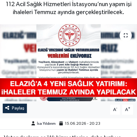
112 Acil Sağlık Hizmetleri İstasyonu’nun yapım işi
GÜNDEM
ihaleleri Temmuz ayında gerçekleştirilecek.
HABERDE İNSAN
KÜLTÜR-SANAT
MAGAZİN
MEDYA
ÖZEL HABER
POLİTİKA
Paylaş
-
+
A
A
SAĞLIK
İsa Yıldırım
15.06.2026 - 20:23
SİYASET