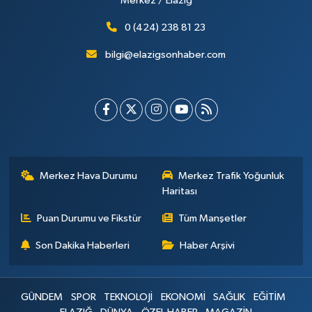
Merkez / Elazığ
0 (424) 238 81 23
bilgi@elazigsonhaber.com
Merkez Hava Durumu
Merkez Trafik Yoğunluk
Haritası
Puan Durumu ve Fikstür
Tüm Manşetler
Son Dakika Haberleri
Haber Arşivi
GÜNDEM
SPOR
TEKNOLOJİ
EKONOMİ
SAĞLIK
EĞİTİM