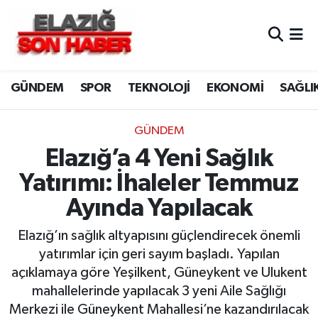
CANLI YAYIN
Merkez Hava Durumu
GÜNDEM
SPOR
TEKNOLOJİ
EKONOMİ
SAĞLI
ASAYİŞ
Merkez Trafik Yoğunluk Haritası
BİLİM VE TEKNOLOJİ
Süper Lig Puan Durumu ve Fikstür
GÜNDEM
Elazığ’a 4 Yeni Sağlık
DÜNYA
Tüm Manşetler
Yatırımı: İhaleler Temmuz
EĞİTİM
Son Dakika Haberleri
Ayında Yapılacak
EKONOMİ
Haber Arşivi
Elazığ’ın sağlık altyapısını güçlendirecek önemli
yatırımlar için geri sayım başladı. Yapılan
ELAZIĞ
açıklamaya göre Yeşilkent, Güneykent ve Ulukent
mahallelerinde yapılacak 3 yeni Aile Sağlığı
GENEL
Merkezi ile Güneykent Mahallesi’ne kazandırılacak