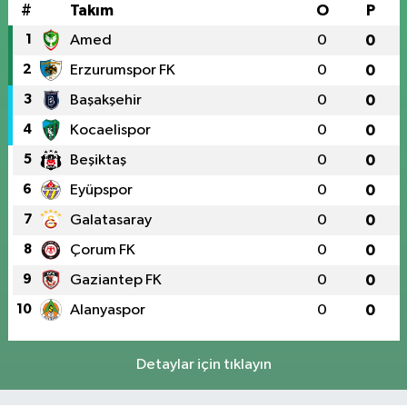
#
Takım
O
P
1
Amed
0
0
2
Erzurumspor FK
0
0
3
Başakşehir
0
0
4
Kocaelispor
0
0
5
Beşiktaş
0
0
6
Eyüpspor
0
0
7
Galatasaray
0
0
8
Çorum FK
0
0
9
Gaziantep FK
0
0
10
Alanyaspor
0
0
Detaylar için tıklayın