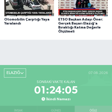
Otomobilin Çarptığı Yaya
ETSO Başkan Adayı Öner:
Yaralandı
Gerçek Başarı Elazığ’a
Bıraktığı Katma Değerle
Ölçülmeli
ELAZIĞ
07.08.2026
SONRAKI VAKTE KALAN
01:24:05
İkindi Namazı
İMSAK
GÜNEŞ
ÖĞLE