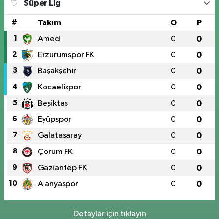
Süper Lig
0 (424) 236 61 40
Yol Tarifi Al
#
Takım
O
P
1
Amed
0
0
2
Erzurumspor FK
0
0
3
Başakşehir
0
0
4
Kocaelispor
0
0
5
Beşiktaş
0
0
6
Eyüpspor
0
0
7
Galatasaray
0
0
8
Çorum FK
0
0
9
Gaziantep FK
0
0
10
Alanyaspor
0
0
Detaylar için tıklayın