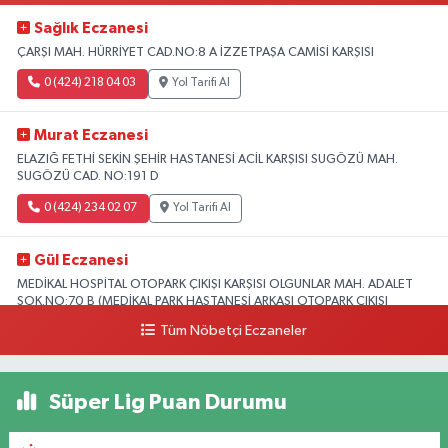
Sağlık Eczanesi
ÇARŞI MAH. HÜRRİYET CAD.NO:8 A İZZETPAŞA CAMİSİ KARŞISI
0 (424) 218 04 03
Yol Tarifi Al
Murat Eczanesi
ELAZIĞ FETHİ SEKİN ŞEHİR HASTANESİ ACİL KARŞISI SUGÖZÜ MAH.
SUGÖZÜ CAD. NO:191 D
0 (424) 234 02 07
Yol Tarifi Al
Gül Eczanesi
MEDİKAL HOSPİTAL OTOPARK ÇIKIŞI KARŞISI OLGUNLAR MAH. ADALET
SOK.NO:70 B (MEDİKAL PARK HASTANESİ ARKASI OTOPARK ÇIKIŞI
KARŞISI)
Tüm Nöbetçi Eczaneler
0 (424) 236 52 18
Yol Tarifi Al
Süper Lig Puan Durumu
Yıldız Eczanesi
FIRAT ÜNÜVERSİTESİ HASTANESİNİN KARŞISI TRAFİK IŞIKLARININ YANI
Üniversite Mah.Yunus Emre Bulvarı No:2 A