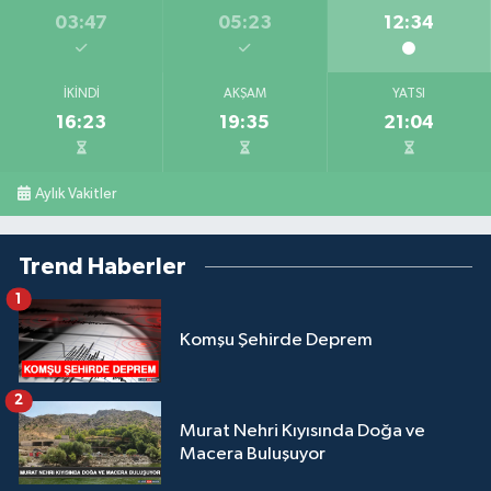
03:47
05:23
12:34
İKINDI
AKŞAM
YATSI
16:23
19:35
21:04
Aylık Vakitler
Trend Haberler
1
Komşu Şehirde Deprem
2
Murat Nehri Kıyısında Doğa ve
Macera Buluşuyor