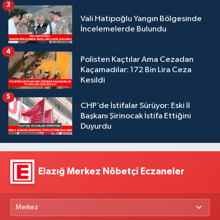
3
Vali Hatipoğlu Yangın Bölgesinde
İncelemelerde Bulundu
4
Polisten Kaçtılar Ama Cezadan
Kaçamadılar: 172 Bin Lira Ceza
Kesildi
5
CHP’de İstifalar Sürüyor: Eski İl
Başkanı Şirinocak İstifa Ettiğini
Duyurdu
Elazığ Merkez Nöbetçi Eczaneler