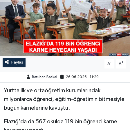
GÜNDEM
HABERDE İNSAN
KÜLTÜR-SANAT
MAGAZİN
Paylaş
-
+
A
A
MEDYA
Batuhan Baskal
26.06.2026 - 11:29
ÖZEL HABER
Yurtta ilk ve ortaöğretim kurumlarındaki
milyonlarca öğrenci, eğitim-öğretimin bitmesiyle
POLİTİKA
bugün karnelerine kavuştu.
SAĞLIK
Elazığ'da da 567 okulda 119 bin öğrenci karne
SİYASET