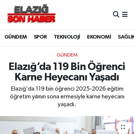
CANLI YAYIN
Merkez Hava Durumu
GÜNDEM
SPOR
TEKNOLOJİ
EKONOMİ
SAĞLI
ASAYİŞ
Merkez Trafik Yoğunluk Haritası
BİLİM VE TEKNOLOJİ
Süper Lig Puan Durumu ve Fikstür
GÜNDEM
Elazığ’da 119 Bin Öğrenci
DÜNYA
Tüm Manşetler
Karne Heyecanı Yaşadı
EĞİTİM
Son Dakika Haberleri
Elazığ'da 119 bin öğrenci 2025-2026 eğitim
öğretim yılının sona ermesiyle karne heyecanı
EKONOMİ
Haber Arşivi
yaşadı.
ELAZIĞ
GENEL