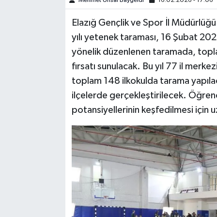
Mehmet Ünsal Baygeldi
16.02.2026 - 17:06
Elazığ Gençlik ve Spor İl Müdürlüğü i
SPOR
yılı yetenek taraması, 16 Şubat 2026 
TEKNOLOJİ
yönelik düzenlenen taramada, topl
fırsatı sunulacak. Bu yıl 77 il merke
YAŞAM
toplam 148 ilkokulda tarama yapıl
ilçelerde gerçekleştirilecek. Öğrenci
potansiyellerinin keşfedilmesi için 