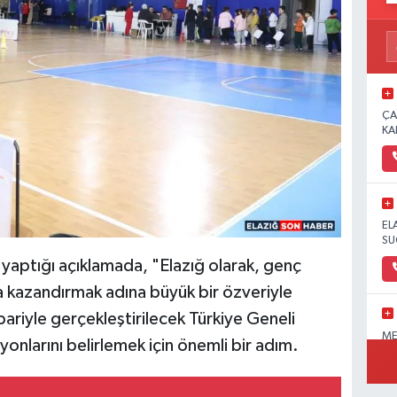
ÇA
KA
EL
SU
 yaptığı açıklamada, "Elazığ olarak, genç
 kazandırmak adına büyük bir özveriyle
bariyle gerçekleştirilecek Türkiye Geneli
ME
nlarını belirlemek için önemli bir adım.
OL
PA