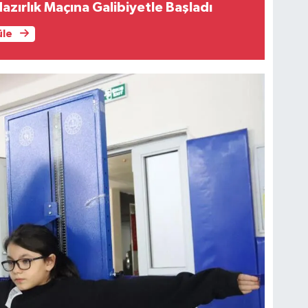
azırlık Maçına Galibiyetle Başladı
üle
FI
IŞ
No