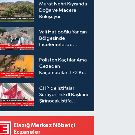
Murat Nehri Kıyısında
Doğa ve Macera
Buluşuyor
Vali Hatipoğlu Yangın
Bölgesinde
İncelemelerde
Bulundu
Polisten Kaçtılar Ama
Cezadan
Kaçamadılar: 172 Bin
Lira Ceza Kesildi
CHP’de İstifalar
Sürüyor: Eski İl Başkanı
Şirinocak İstifa
Ettiğini Duyurdu
Elazığ Merkez Nöbetçi
Eczaneler