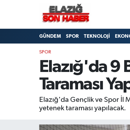
CANLI YAYIN
Merkez Hava Durumu
GÜNDEM
SPOR
TEKNOLOJİ
EKON
ASAYİŞ
Merkez Trafik Yoğunluk Haritası
BİLİM VE TEKNOLOJİ
Süper Lig Puan Durumu ve Fikstür
SPOR
Elazığ'da 9 
DÜNYA
Tüm Manşetler
Taraması Yap
EĞİTİM
Son Dakika Haberleri
EKONOMİ
Haber Arşivi
Elazığ'da Gençlik ve Spor İl M
yetenek taraması yapılacak.
ELAZIĞ
GENEL