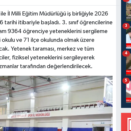
le İl Milli Eğitim Müdürlüğü iş birliğiyle 2026
tarihi itibariyle başladı. 3. sınıf öğrencilerine
3
am 9364 öğrenciye yeteneklerini sergileme
zi okulu ve 71 ilçe okulunda olmak üzere
acak. Yetenek taraması, merkez ve tüm
4
ler, fiziksel yeteneklerini sergileyerek
uzmanlar tarafından değerlendirilecek.
5