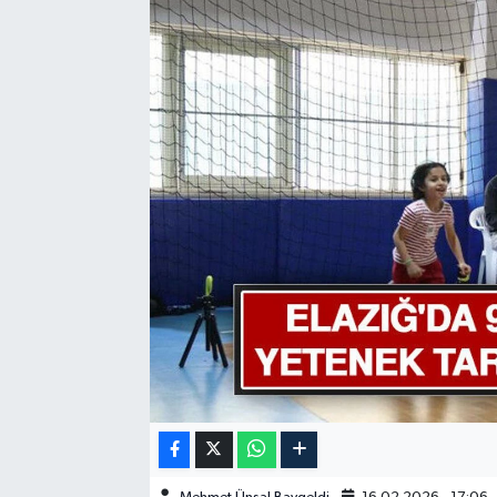
GÜNDEM
HABERDE İNSAN
KÜLTÜR-SANAT
MAGAZİN
MEDYA
ÖZEL HABER
POLİTİKA
SAĞLIK
SİYASET