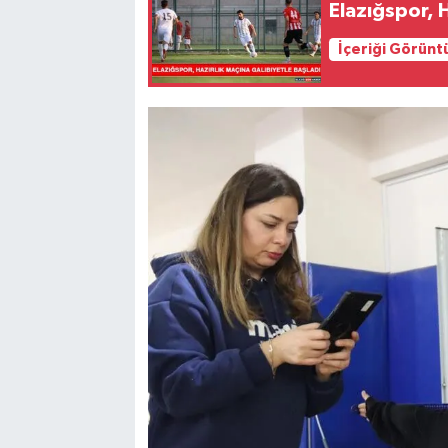
Elazığspor, H
İçeriği Görünt