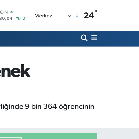
°
LAR
24
Merkez
7436
%0.18
RO
2510
%0.32
RLİN
4811
%0.38
M ALTIN
8.99
%2.59
T100
enek
773
%-19
COIN
130,04
%1.2
irliğinde 9 bin 364 öğrencinin