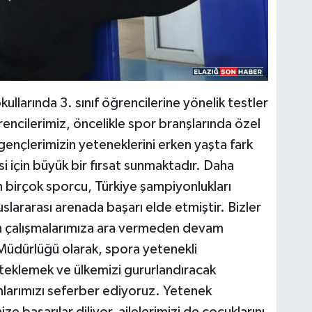
kullarında 3. sınıf öğrencilerine yönelik testler
ncilerimiz, öncelikle spor branşlarında özel
gençlerimizin yeteneklerini erken yaşta fark
i için büyük bir fırsat sunmaktadır. Daha
 birçok sporcu, Türkiye şampiyonlukları
uslararası arenada başarı elde etmiştir. Bizler
in çalışmalarımıza ara vermeden devam
 Müdürlüğü olarak, spora yetenekli
steklemek ve ülkemizi gururlandıracak
nlarımızı seferber ediyoruz. Yetenek
e başarılar diliyor, ailelerimizi de çocuklarını