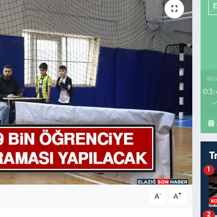
İMS
03:
T
1
-
+
A
A
2