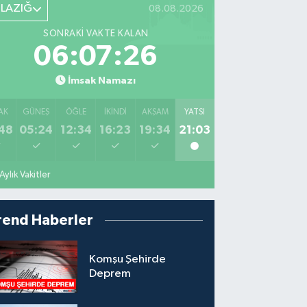
ELAZIĞ
08.08.2026
SONRAKI VAKTE KALAN
06:07:24
İmsak Namazı
AK
GÜNEŞ
ÖĞLE
İKINDI
AKŞAM
YATSI
48
05:24
12:34
16:23
19:34
21:03
Aylık Vakitler
rend Haberler
Komşu Şehirde
Deprem