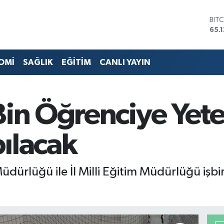
DO
47,
EU
55,
STE
OMİ
SAĞLIK
EĞİTİM
CANLI YAYIN
64,
GRA
664
BİS
Bin Öğrenciye Yet
13.
BIT
65.
ılacak
üdürlüğü ile İl Milli Eğitim Müdürlüğü işb