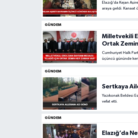
Elazığ’da Kejan Aşi
araya geldi. Kanaat ö
SPOR
vurgusu yaptı.
GÜNDEM
TEKNOLOJİ
Milletvekili 
Ortak Zemin
YAŞAM
Cumhuriyet Halk Part
üçüncü gününde kentte
GÜNDEM
Sertkaya Ail
Yazıkonak Beldesi Es
vefat etti.
GÜNDEM
Elazığ’da N