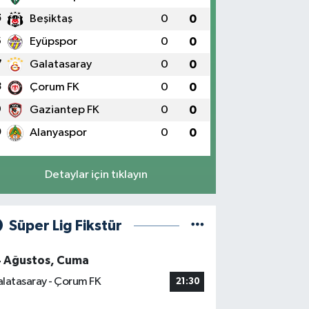
5
Beşiktaş
0
0
6
Eyüpspor
0
0
7
Galatasaray
0
0
8
Çorum FK
0
0
9
Gaziantep FK
0
0
0
Alanyaspor
0
0
Detaylar için tıklayın
Süper Lig Fikstür
4 Ağustos, Cuma
latasaray - Çorum FK
21:30