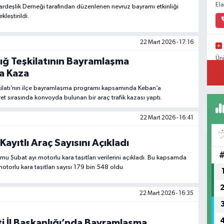
El
rdeşlik Derneği tarafından düzenlenen nevruz bayramı etkinliği
leştirildi.
22 Mart 2026 - 17:16
Ün
zığ Teşkilatının Bayramlaşma
Me
a Kaza
eşkilatı’nın ilçe bayramlaşma programı kapsamında Keban’a
ret sırasında konvoyda bulunan bir araç trafik kazası yaptı.
22 Mart 2026 - 16:41
Kayıtlı Araç Sayısını Açıkladı
rumu Şubat ayı motorlu kara taşıtları verilerini açıkladı. Bu kapsamda
otorlu kara taşıtları sayısı 179 bin 548 oldu
22 Mart 2026 - 16:35
i İl Başkanlığı’nda Bayramlaşma