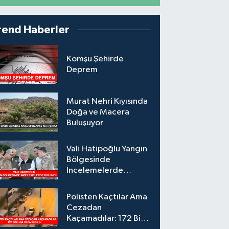
rend Haberler
Komşu Şehirde
Deprem
Murat Nehri Kıyısında
Doğa ve Macera
Buluşuyor
Vali Hatipoğlu Yangın
Bölgesinde
İncelemelerde
Bulundu
Polisten Kaçtılar Ama
Cezadan
Kaçamadılar: 172 Bin