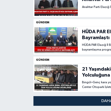
Anahtar Parti Elazığ
GÜNDEM
HÜDA PAR Ela
Bayramlaştı
HÜDA PAR Elazığ İl 
bayramlaşma programı
GÜNDEM
21 Yaşındaki
Yolculuğuna
Bingöl–Genç kara yo
Center Otopark İşlet
gözyaşları içerisind
DAHA