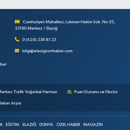
Cumhuriyet Mahallesi, Lokman Hekim Sok. No:35,
23190 Merkez / Elazığ
0 (424) 238 81 23
bilgi@elazigsonhaber.com
aber
erkez Trafik Yoğunluk Haritası
Puan Durumu ve Fikstür
Haber Arşivi
IK
EĞİTİM
ELAZIĞ
DÜNYA
ÖZEL HABER
MAGAZİN