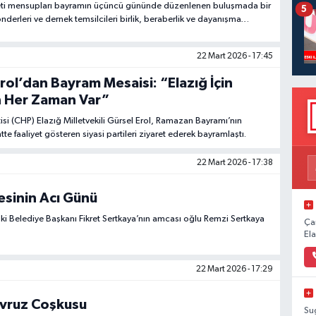
reti mensupları bayramın üçüncü gününde düzenlenen buluşmada bir
5
nderleri ve dernek temsilcileri birlik, beraberlik ve dayanışma
22 Mart 2026 - 17:45
Erol’dan Bayram Mesaisi: “Elazığ İçin
 Her Zaman Var”
isi (CHP) Elazığ Milletvekili Gürsel Erol, Ramazan Bayramı’nın
 faaliyet gösteren siyasi partileri ziyaret ederek bayramlaştı.
22 Mart 2026 - 17:38
esinin Acı Günü
ki Belediye Başkanı Fikret Sertkaya’nın amcası oğlu Remzi Sertkaya
Ça
El
22 Mart 2026 - 17:29
evruz Coşkusu
Su