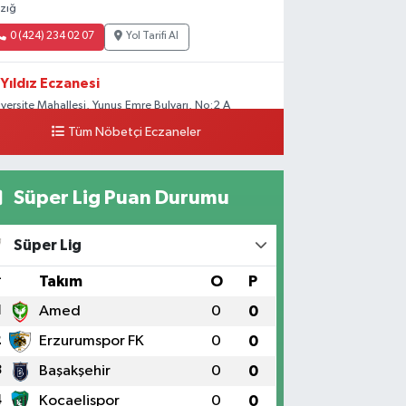
azığ
0 (424) 234 02 07
Yol Tarifi Al
Yıldız Eczanesi
iversite Mahallesi, Yunus Emre Bulvarı, No:2 A
rkez Elazığ
Tüm Nöbetçi Eczaneler
0 (424) 236 61 40
Yol Tarifi Al
Süper Lig Puan Durumu
Süper Lig
#
Takım
O
P
1
Amed
0
0
2
Erzurumspor FK
0
0
3
Başakşehir
0
0
4
Kocaelispor
0
0