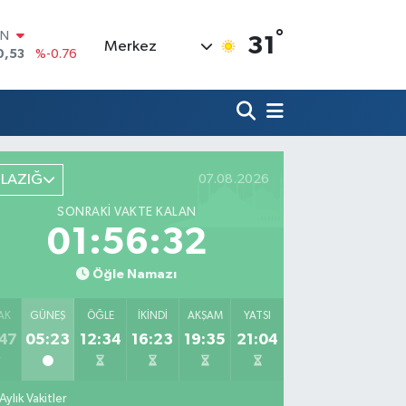
IN
°
31
0,53
%-0.76
Merkez
R
69
%0.17
65
%0.01
İN
97
%0.02
ALTIN
ELAZIĞ
07.08.2026
81
%1.44
00
SONRAKI VAKTE KALAN
7
%64
01:56:31
Öğle Namazı
AK
GÜNEŞ
ÖĞLE
İKINDI
AKŞAM
YATSI
47
05:23
12:34
16:23
19:35
21:04
Aylık Vakitler