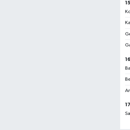
1
Ko
Ka
Ge
Ga
1
Ba
Be
Am
1
Sa