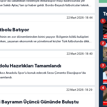
spor’da sakatlıkları nedeniyle Ankaraspor maçı kadrosunda yer
e Sakıb Aytaç’tan iyi haber geldi. Bordo-Beyazlı futbolcular teknik
i’nin şans vermesi halinde Beykoz maçında forma giyebilecekler.
T
22 Mart 2026 - 18:44
1
tbolu Batıyor
hinin en zor dönemlerinden birini yaşıyor. Bölgenin köklü kulüpleri
ken, yaşanan ekonomik ve yönetimsel krizler Türk futbolunda dikkat
2
22 Mart 2026 - 18:40
olu Hazırlıkları Tamamlandı
3
ykoz Anadolu Spor’u konuk edecek Seza Çimento Elazığspor’da
amamlandı.
4
22 Mart 2026 - 18:29
ti Bayramın Üçüncü Gününde Buluştu