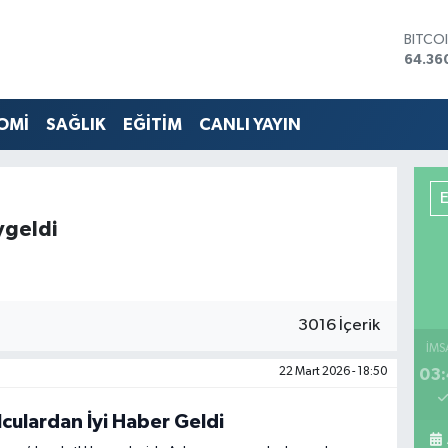
BITCO
64.36
DOLA
47,70
EURO
OMİ
SAĞLIK
EĞİTİM
CANLI YAYIN
55,02
STERL
64,18
GRAM 
6574.
ygeldi
BİST1
13.88
3016 İçerik
İMS
22 Mart 2026 - 18:50
03:
culardan İyi Haber Geldi