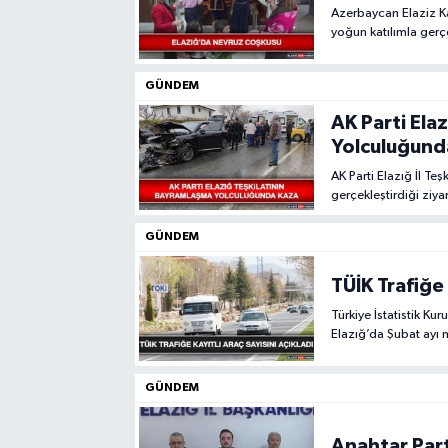
Azerbaycan Elaziz Ka
yoğun katılımla gerçek
GÜNDEM
AK Parti Ela
Yolculuğund
AK Parti Elazığ İl T
gerçekleştirdiği ziya
GÜNDEM
TÜİK Trafiğe 
Türkiye İstatistik Ku
Elazığ’da Şubat ayı m
GÜNDEM
Anahtar Part