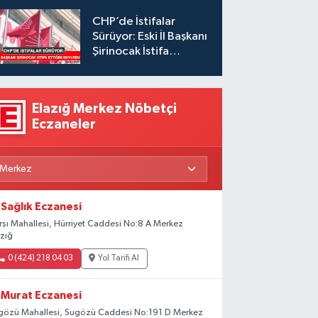
Lira Ceza Kesildi
CHP’de İstifalar
Sürüyor: Eski İl Başkanı
Şirinocak İstifa
Ettiğini Duyurdu
Elazığ Merkez Nöbetçi
Eczaneler
Sağlık Eczanesi
rşı Mahallesi, Hürriyet Caddesi No:8 A Merkez
azığ
0 (424) 218 04 03
Yol Tarifi Al
Murat Eczanesi
gözü Mahallesi, Sugözü Caddesi No:191 D Merkez