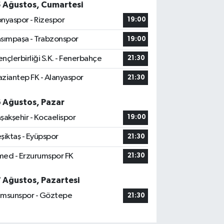
5 Ağustos, Cumartesi
nyaspor - Rizespor
19:00
sımpaşa - Trabzonspor
19:00
nçlerbirliği S.K. - Fenerbahçe
21:30
ziantep FK - Alanyaspor
21:30
6 Ağustos, Pazar
şakşehir - Kocaelispor
19:00
şiktaş - Eyüpspor
21:30
ed - Erzurumspor FK
21:30
7 Ağustos, Pazartesi
msunspor - Göztepe
21:30