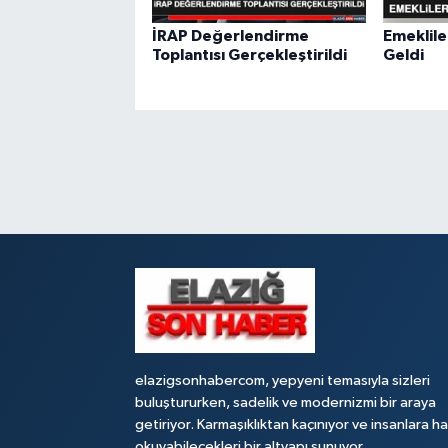
İRAP Değerlendirme
Emeklile
Toplantısı Gerçekleştirildi
Geldi
elazigsonhabercom, yepyeni temasıyla sizleri
buluştururken, sadelik ve modernizmi bir araya
getiriyor. Karmaşıklıktan kaçınıyor ve insanlara h
okuyabilecekleri bir altyapı sunuyor.