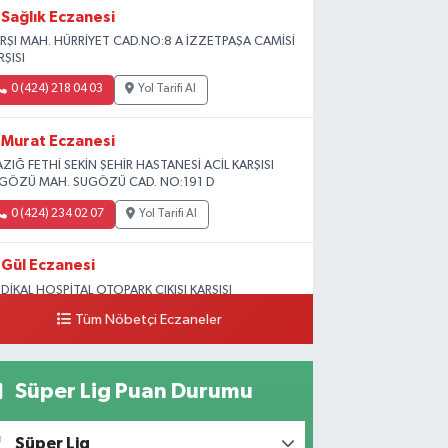
Sağlık Eczanesi
RŞI MAH. HÜRRİYET CAD.NO:8 A İZZETPAŞA CAMİSİ
RŞISI
0 (424) 218 04 03
Yol Tarifi Al
Murat Eczanesi
AZIĞ FETHİ SEKİN ŞEHİR HASTANESİ ACİL KARŞISI
GÖZÜ MAH. SUGÖZÜ CAD. NO:191 D
0 (424) 234 02 07
Yol Tarifi Al
Gül Eczanesi
DİKAL HOSPİTAL OTOPARK ÇIKIŞI KARŞISI
GUNLAR MAH. ADALET SOK.NO:70 B (MEDİKAL
Tüm Nöbetçi Eczaneler
RK HASTANESİ ARKASI OTOPARK ÇIKIŞI KARŞISI)
0 (424) 236 52 18
Yol Tarifi Al
Süper Lig Puan Durumu
Yıldız Eczanesi
RAT ÜNÜVERSİTESİ HASTANESİNİN KARŞISI TRAFİK
Süper Lig