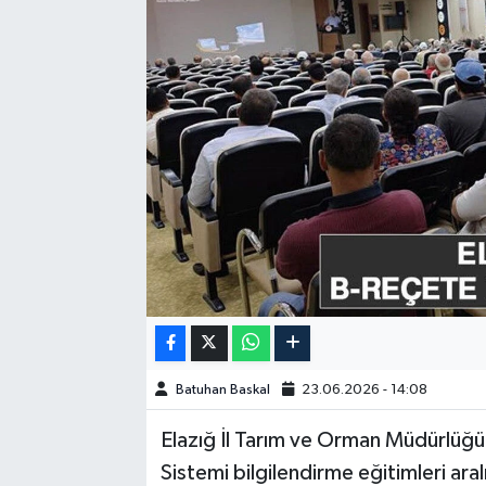
GÜNDEM
HABERDE İNSAN
KÜLTÜR-SANAT
MAGAZİN
MEDYA
ÖZEL HABER
POLİTİKA
Batuhan Baskal
23.06.2026 - 14:08
SAĞLIK
Elazığ İl Tarım ve Orman Müdürlüğü 
Sistemi bilgilendirme eğitimleri ara
SİYASET