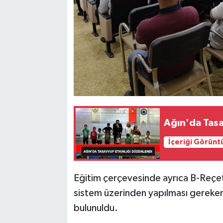
Ağın'da Tasa
İçeriği Görünt
Eğitim çerçevesinde ayrıca B-Reçete 
sistem üzerinden yapılması gereken 
bulunuldu.