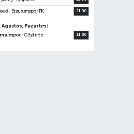
ed - Erzurumspor FK
21:30
7 Ağustos, Pazartesi
msunspor - Göztepe
21:30