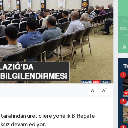
İMS
03:
T
1
-
+
A
A
2
tarafından üreticilere yönelik B-Reçete
lıksız devam ediyor.
3