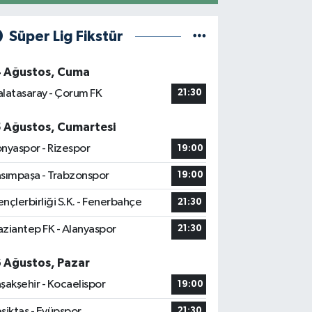
Süper Lig Fikstür
4 Ağustos, Cuma
latasaray - Çorum FK
21:30
5 Ağustos, Cumartesi
nyaspor - Rizespor
19:00
sımpaşa - Trabzonspor
19:00
nçlerbirliği S.K. - Fenerbahçe
21:30
ziantep FK - Alanyaspor
21:30
6 Ağustos, Pazar
şakşehir - Kocaelispor
19:00
şiktaş - Eyüpspor
21:30