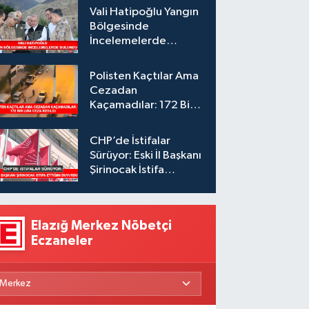
Vali Hatipoğlu Yangın
Bölgesinde
İncelemelerde
Bulundu
Polisten Kaçtılar Ama
Cezadan
Kaçamadılar: 172 Bin
Lira Ceza Kesildi
CHP’de İstifalar
Sürüyor: Eski İl Başkanı
Şirinocak İstifa
Ettiğini Duyurdu
Elazığ Merkez Nöbetçi
Eczaneler