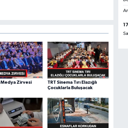
Am
1
Sa
 Medya Zirvesi
TRT Sinema Tırı Elazığlı
Çocuklarla Buluşacak