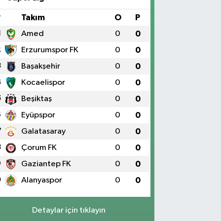
IKLARININ YANI Üniversite Mah.Yunus Emre Bulvarı
:2 A
#
Takım
O
P
0 (424) 236 61 40
Yol Tarifi Al
1
Amed
0
0
2
Erzurumspor FK
0
0
3
Başakşehir
0
0
4
Kocaelispor
0
0
5
Beşiktaş
0
0
6
Eyüpspor
0
0
7
Galatasaray
0
0
8
Çorum FK
0
0
9
Gaziantep FK
0
0
0
Alanyaspor
0
0
Detaylar için tıklayın