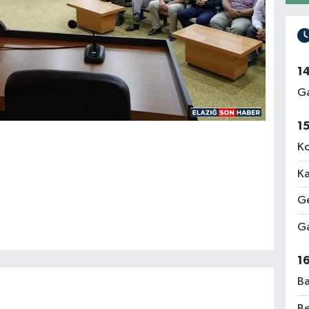
1
Ga
1
Ko
Ka
Ge
Ga
1
Ba
Be