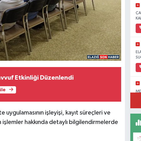
ÇA
KA
EL
SU
vvuf Etkinliği Düzenlendi
üle
ME
OL
PA
uygulamasının işleyişi, kayıt süreçleri ve
işlemler hakkında detaylı bilgilendirmelerde
FI