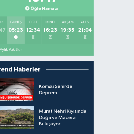
Öğle Namazı
AK
GÜNEŞ
ÖĞLE
İKINDI
AKŞAM
YATSI
47
05:23
12:34
16:23
19:35
21:04
Aylık Vakitler
rend Haberler
Komşu Şehirde
Deprem
Murat Nehri Kıyısında
Doğa ve Macera
Buluşuyor