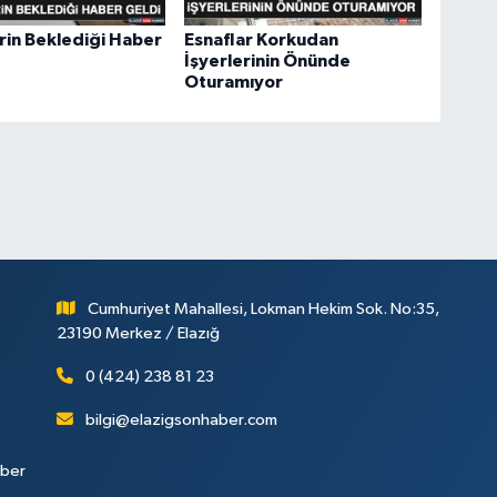
rin Beklediği Haber
Esnaflar Korkudan
İşyerlerinin Önünde
Oturamıyor
Cumhuriyet Mahallesi, Lokman Hekim Sok. No:35,
23190 Merkez / Elazığ
0 (424) 238 81 23
bilgi@elazigsonhaber.com
aber