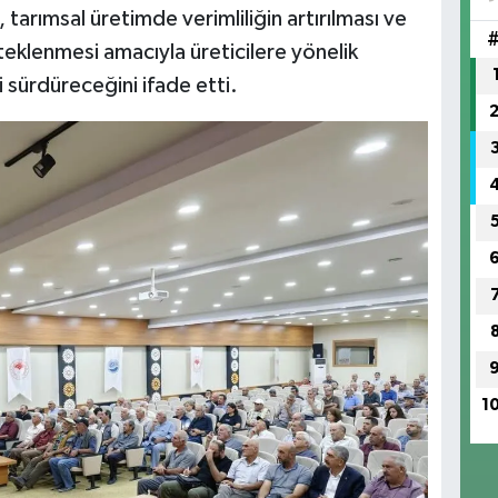
IŞ
tarımsal üretimde verimliliğin artırılması ve
No
steklenmesi amacıyla üreticilere yönelik
i sürdüreceğini ifade etti.
1