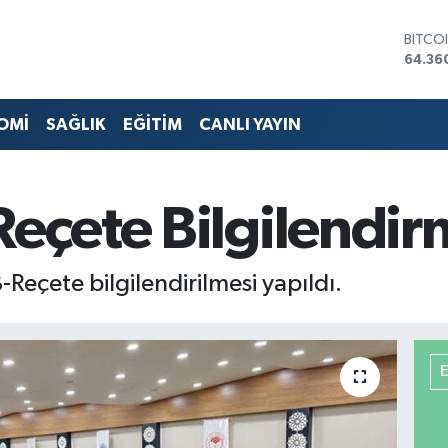
DOLA
47,70
EURO
55,02
STERL
OMİ
SAĞLIK
EĞİTİM
CANLI YAYIN
64,18
GRAM 
6574.
BİST1
Reçete Bilgilendir
13.88
BITCO
64.36
-Reçete bilgilendirilmesi yapıldı.