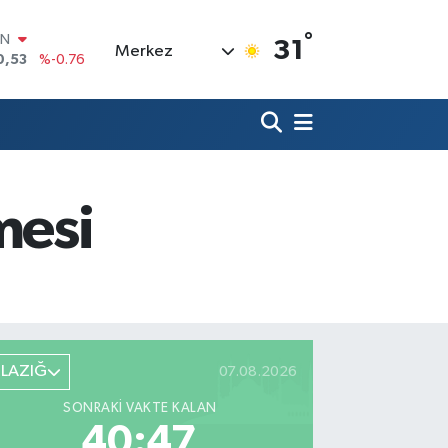
°
R
31
Merkez
69
%0.17
65
%0.01
İN
97
%0.02
ALTIN
81
%1.44
00
mesi
7
%64
IN
0,53
%-0.76
ELAZIĞ
07.08.2026
SONRAKI VAKTE KALAN
40:45