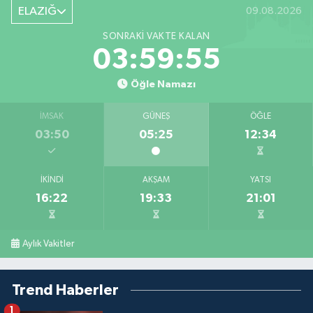
ELAZIĞ
09.08.2026
SONRAKI VAKTE KALAN
03:59:54
Öğle Namazı
İMSAK
GÜNEŞ
ÖĞLE
03:50
05:25
12:34
İKINDI
AKŞAM
YATSI
16:22
19:33
21:01
Aylık Vakitler
Trend Haberler
1