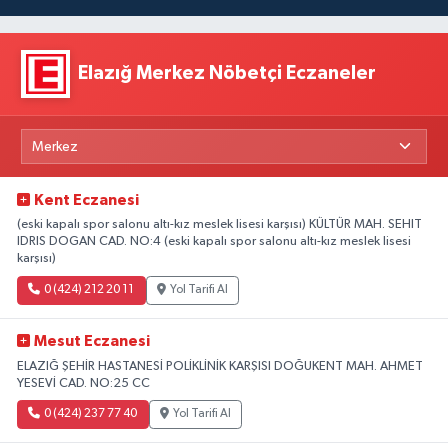
Elazığ Merkez Nöbetçi Eczaneler
Kent Eczanesi
(eski kapalı spor salonu altı-kız meslek lisesi karşısı) KÜLTÜR MAH. SEHIT
IDRIS DOGAN CAD. NO:4 (eski kapalı spor salonu altı-kız meslek lisesi
karşısı)
0 (424) 212 20 11
Yol Tarifi Al
Mesut Eczanesi
ELAZIĞ ŞEHİR HASTANESİ POLİKLİNİK KARŞISI DOĞUKENT MAH. AHMET
YESEVİ CAD. NO:25 CC
0 (424) 237 77 40
Yol Tarifi Al