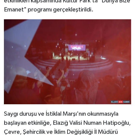
etkinlikleri kapsamında Kültür Park'ta "Dünya Bize
Emanet" programı gerçekleştirildi.
SPOR
TEKNOLOJİ
YAŞAM
Saygı duruşu ve İstiklal Marşı'nın okunmasıyla
başlayan etkinliğe, Elazığ Valisi Numan Hatipoğlu,
Çevre, Şehircilik ve İklim Değişikliği İl Müdürü