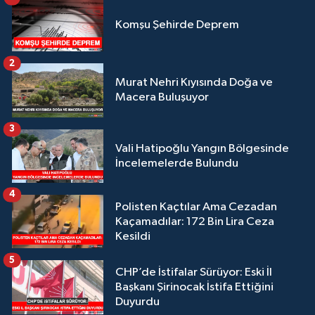
Komşu Şehirde Deprem
2
Murat Nehri Kıyısında Doğa ve
Macera Buluşuyor
3
Vali Hatipoğlu Yangın Bölgesinde
İncelemelerde Bulundu
4
Polisten Kaçtılar Ama Cezadan
Kaçamadılar: 172 Bin Lira Ceza
Kesildi
5
CHP’de İstifalar Sürüyor: Eski İl
Başkanı Şirinocak İstifa Ettiğini
Duyurdu