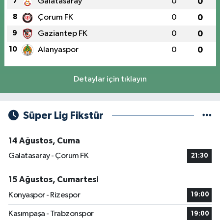
7
Galatasaray
0
0
8
Çorum FK
0
0
9
Gaziantep FK
0
0
10
Alanyaspor
0
0
Detaylar için tıklayın
Süper Lig Fikstür
14 Ağustos, Cuma
Galatasaray - Çorum FK
21:30
15 Ağustos, Cumartesi
Konyaspor - Rizespor
19:00
Kasımpaşa - Trabzonspor
19:00