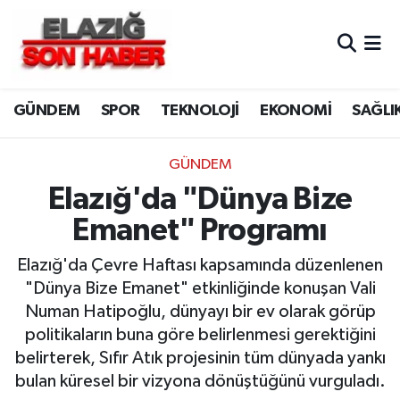
CANLI YAYIN
Merkez Hava Durumu
GÜNDEM
SPOR
TEKNOLOJİ
EKONOMİ
SAĞLI
ASAYİŞ
Merkez Trafik Yoğunluk Haritası
BİLİM VE TEKNOLOJİ
Süper Lig Puan Durumu ve Fikstür
GÜNDEM
Elazığ'da "Dünya Bize
DÜNYA
Tüm Manşetler
Emanet" Programı
EĞİTİM
Son Dakika Haberleri
Elazığ'da Çevre Haftası kapsamında düzenlenen
"Dünya Bize Emanet" etkinliğinde konuşan Vali
EKONOMİ
Haber Arşivi
Numan Hatipoğlu, dünyayı bir ev olarak görüp
politikaların buna göre belirlenmesi gerektiğini
ELAZIĞ
belirterek, Sıfır Atık projesinin tüm dünyada yankı
bulan küresel bir vizyona dönüştüğünü vurguladı.
GENEL