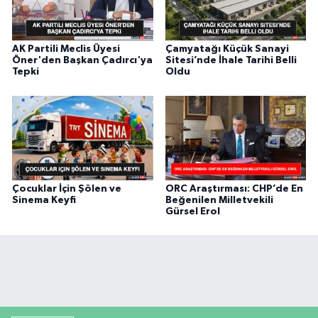
AK Partili Meclis Üyesi
Çamyatağı Küçük Sanayi
Öner'den Başkan Çadırcı'ya
Sitesi’nde İhale Tarihi Belli
Tepki
Oldu
Çocuklar İçin Şölen ve
ORC Araştırması: CHP’de En
Sinema Keyfi
Beğenilen Milletvekili
Gürsel Erol