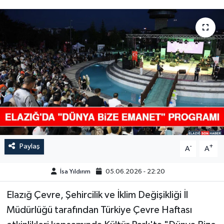
GÜNDEM
HABERDE İNSAN
KÜLTÜR-SANAT
MAGAZİN
MEDYA
ÖZEL HABER
Paylaş
-
+
A
A
POLİTİKA
İsa Yıldırım
05.06.2026 - 22:20
Elazığ Çevre, Şehircilik ve İklim Değişikliği İl
SAĞLIK
Müdürlüğü tarafından Türkiye Çevre Haftası
SİYASET