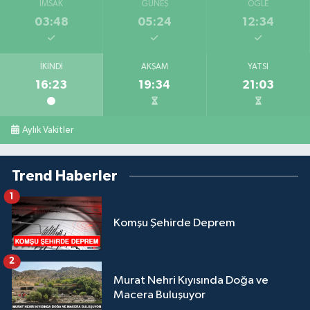
İMSAK
GÜNEŞ
ÖĞLE
03:48
05:24
12:34
İKINDI
AKŞAM
YATSI
16:23
19:34
21:03
Aylık Vakitler
Trend Haberler
1
Komşu Şehirde Deprem
2
Murat Nehri Kıyısında Doğa ve
Macera Buluşuyor