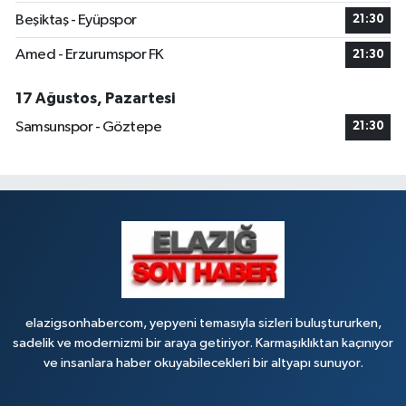
Makfire Eczanesi
Beşiktaş - Eyüpspor
21:30
Çaydaçıra Mahallesi, Adnan Kahveci Caddesi, No:29 Merkez Elazığ
Amed - Erzurumspor FK
21:30
0 (424) 238 80 01
Yol Tarifi Al
17 Ağustos, Pazartesi
Samsunspor - Göztepe
21:30
elazigsonhabercom, yepyeni temasıyla sizleri buluştururken,
sadelik ve modernizmi bir araya getiriyor. Karmaşıklıktan kaçınıyor
ve insanlara haber okuyabilecekleri bir altyapı sunuyor.