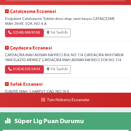
Çatalçeşme Eczanesi
Doğukent Çatalçeşme Tokileri ikinci etap cami karşısı ÇATALÇEŞME
MAH.3648. SOK. NO:4 A
0 (546) 668 80 88
Yol Tarifi Al
Çaydaçıra Eczanesi
ÇAYDAÇIRA MAH.ADNAN KAHVECİ BUL.NO 114 ÇAYDAÇIRA MUHTARLIK
YANI ELAZIĞ-MERKEZ ÇAYDAÇIRA MAH.ADNAN KAHVECİ SOK.NO:114
0 (424) 502 04 04
Yol Tarifi Al
Safak Eczanesi
İCADİYE MAH. 1.HARPUT CAD. NO:16 E
Tüm Nöbetçi Eczaneler
0 (424) 233 01 75
Yol Tarifi Al
Elıf Eczanesi
Süper Lig Puan Durumu
Üniversite Mahallesi, Yahya Kemal Caddesi, No:34 B Merkez Elazığ