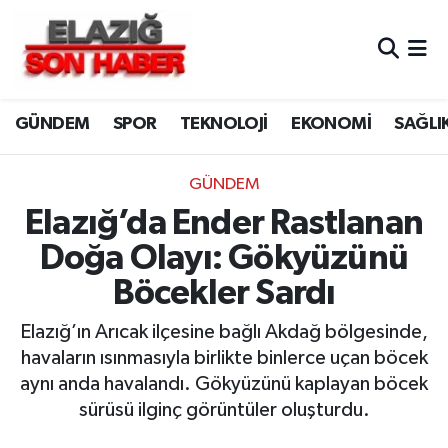
CANLI YAYIN
Merkez Hava Durumu
GÜNDEM
SPOR
TEKNOLOJİ
EKONOMİ
SAĞLI
ASAYİŞ
Merkez Trafik Yoğunluk Haritası
BİLİM VE TEKNOLOJİ
Süper Lig Puan Durumu ve Fikstür
GÜNDEM
Elazığ’da Ender Rastlanan
DÜNYA
Tüm Manşetler
Doğa Olayı: Gökyüzünü
EĞİTİM
Son Dakika Haberleri
Böcekler Sardı
EKONOMİ
Haber Arşivi
Elazığ’ın Arıcak ilçesine bağlı Akdağ bölgesinde,
havaların ısınmasıyla birlikte binlerce uçan böcek
ELAZIĞ
aynı anda havalandı. Gökyüzünü kaplayan böcek
sürüsü ilginç görüntüler oluşturdu.
GENEL