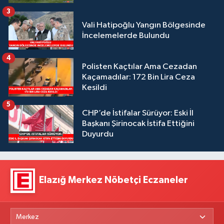
3
Vali Hatipoğlu Yangın Bölgesinde
İncelemelerde Bulundu
4
Polisten Kaçtılar Ama Cezadan
Kaçamadılar: 172 Bin Lira Ceza
Kesildi
5
CHP’de İstifalar Sürüyor: Eski İl
Başkanı Şirinocak İstifa Ettiğini
Duyurdu
Elazığ Merkez Nöbetçi Eczaneler