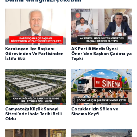
Karakoçan İlçe Başkanı
AK Partili Meclis Üyesi
Görevinden Ve Partisinden
Öner'den Başkan Çadırcı'ya
İstifa Etti
Tepki
Çamyatağı Küçük Sanayi
Çocuklar İçin Şölen ve
Sitesi’nde İhale Tarihi Belli
Sinema Keyfi
Oldu