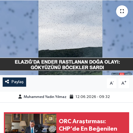
GÜNDEM
HABERDE İNSAN
KÜLTÜR-SANAT
MAGAZİN
MEDYA
Paylaş
-
+
A
A
ÖZEL HABER
Muhammed Yadin Yılmaz
12.06.2026 - 09:32
POLİTİKA
SAĞLIK
ORC Araştırması:
CHP’de En Beğenilen
SİYASET