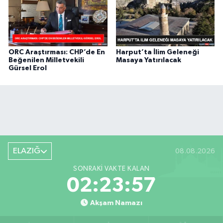
ORC Araştırması: CHP’de En
Harput’ta İlim Geleneği
Beğenilen Milletvekili
Masaya Yatırılacak
Gürsel Erol
ELAZIĞ
08.08.2026
SONRAKI VAKTE KALAN
02:23:56
Akşam Namazı