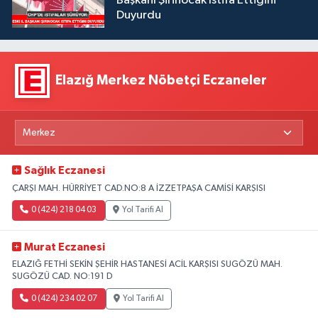
Başkanı Şirinocak İstifa Ettiğini
Duyurdu
Elazığ Merkez Nöbetçi Eczaneler
Sağlık Eczanesi
ÇARŞI MAH. HÜRRİYET CAD.NO:8 A İZZETPAŞA CAMİSİ KARŞISI
0 (424) 218 04 03
Yol Tarifi Al
Murat Eczanesi
ELAZIĞ FETHİ SEKİN ŞEHİR HASTANESİ ACİL KARŞISI SUGÖZÜ MAH.
SUGÖZÜ CAD. NO:191 D
0 (424) 234 02 07
Yol Tarifi Al