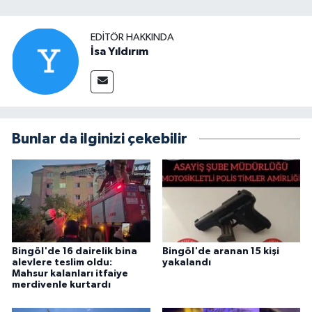
EDITÖR HAKKINDA
İsa Yıldırım
Bunlar da ilginizi çekebilir
Bingöl'de 16 dairelik bina
Bingöl'de aranan 15 kişi
alevlere teslim oldu:
yakalandı
Mahsur kalanları itfaiye
merdivenle kurtardı