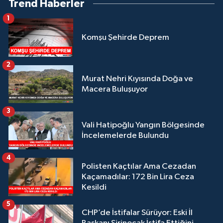
Trend Haberler
1
Komşu Şehirde Deprem
2
Murat Nehri Kıyısında Doğa ve
Macera Buluşuyor
3
Vali Hatipoğlu Yangın Bölgesinde
İncelemelerde Bulundu
4
Polisten Kaçtılar Ama Cezadan
Kaçamadılar: 172 Bin Lira Ceza
Kesildi
5
CHP’de İstifalar Sürüyor: Eski İl