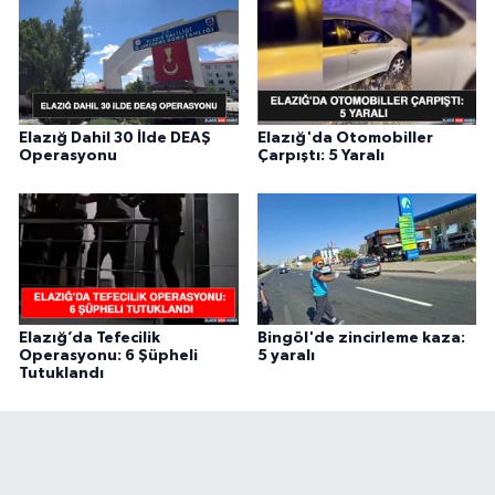
Elazığ Dahil 30 İlde DEAŞ
Elazığ'da Otomobiller
Operasyonu
Çarpıştı: 5 Yaralı
Elazığ’da Tefecilik
Bingöl'de zincirleme kaza:
Operasyonu: 6 Şüpheli
5 yaralı
Tutuklandı