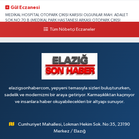
Gül Eczanesi
MEDİKAL HOSPİTAL OTOPARK ÇIKIŞI KARŞISI OLGUNLAR MAH. ADALET
SOK.NO:70 B (MEDİKAL PARK HASTANESİ ARKASI OTOPARK ÇIKIŞI
KARŞISI)
Tüm Nöbetçi Eczaneler
0 (424) 236 52 18
Yol Tarifi Al
Yıldız Eczanesi
FIRAT ÜNÜVERSİTESİ HASTANESİNİN KARŞISI TRAFİK IŞIKLARININ YANI
Üniversite Mah.Yunus Emre Bulvarı No:2 A
0 (424) 236 61 40
Yol Tarifi Al
elazigsonhabercom, yepyeni temasıyla sizleri buluştururken,
sadelik ve modernizmi bir araya getiriyor. Karmaşıklıktan kaçınıyor
ve insanlara haber okuyabilecekleri bir altyapı sunuyor.
Cumhuriyet Mahallesi, Lokman Hekim Sok. No:35, 23190
Merkez / Elazığ