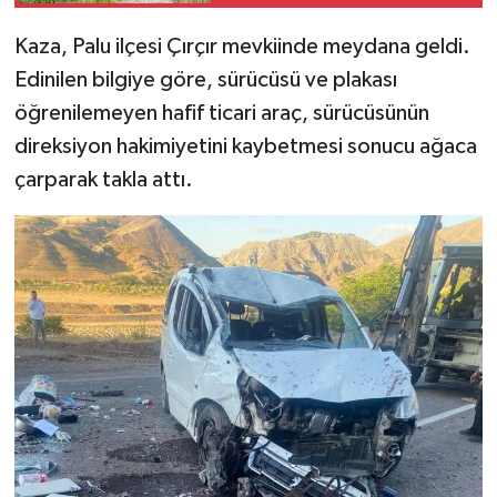
Kaza, Palu ilçesi Çırçır mevkiinde meydana geldi.
SPOR
Edinilen bilgiye göre, sürücüsü ve plakası
TEKNOLOJİ
öğrenilemeyen hafif ticari araç, sürücüsünün
direksiyon hakimiyetini kaybetmesi sonucu ağaca
YAŞAM
çarparak takla attı.