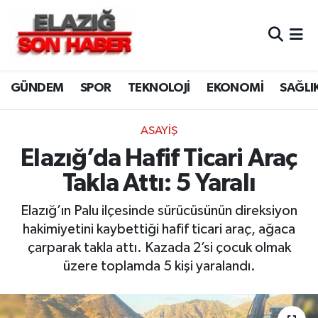
CANLI YAYIN
Merkez Hava Durumu
GÜNDEM
SPOR
TEKNOLOJİ
EKONOMİ
SAĞLI
ASAYİŞ
Merkez Trafik Yoğunluk Haritası
BİLİM VE TEKNOLOJİ
Süper Lig Puan Durumu ve Fikstür
ASAYİŞ
Elazığ’da Hafif Ticari Araç
DÜNYA
Tüm Manşetler
Takla Attı: 5 Yaralı
EĞİTİM
Son Dakika Haberleri
Elazığ’ın Palu ilçesinde sürücüsünün direksiyon
hakimiyetini kaybettiği hafif ticari araç, ağaca
EKONOMİ
Haber Arşivi
çarparak takla attı. Kazada 2’si çocuk olmak
üzere toplamda 5 kişi yaralandı.
ELAZIĞ
GENEL