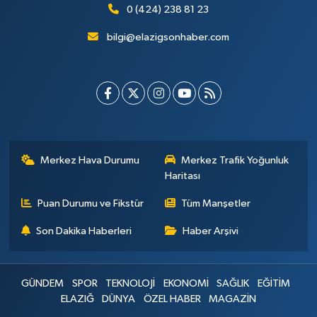
0 (424) 238 81 23
bilgi@elazigsonhaber.com
Merkez Hava Durumu
Merkez Trafik Yoğunluk
Haritası
Puan Durumu ve Fikstür
Tüm Manşetler
Son Dakika Haberleri
Haber Arşivi
GÜNDEM
SPOR
TEKNOLOJİ
EKONOMİ
SAĞLIK
EĞİTİM
ELAZIĞ
DÜNYA
ÖZEL HABER
MAGAZİN