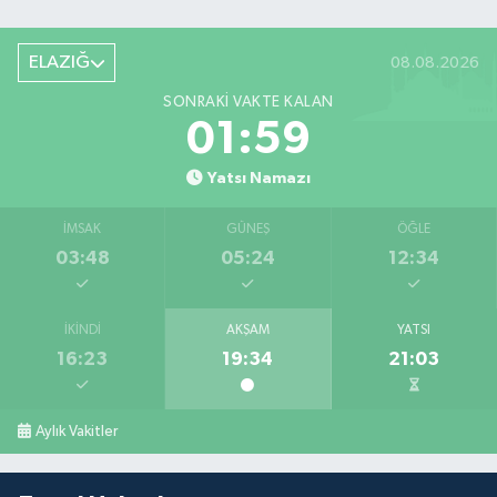
ELAZIĞ
08.08.2026
SONRAKI VAKTE KALAN
01:58
Yatsı Namazı
İMSAK
GÜNEŞ
ÖĞLE
03:48
05:24
12:34
İKINDI
AKŞAM
YATSI
16:23
19:34
21:03
Aylık Vakitler