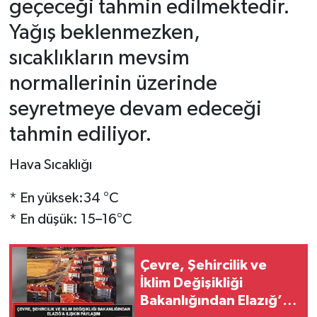
geçeceği tahmin edilmektedir.
Yağış beklenmezken,
SPOR
sıcaklıkların mevsim
TEKNOLOJİ
normallerinin üzerinde
seyretmeye devam edeceği
YAŞAM
tahmin ediliyor.
Hava Sıcaklığı
* En yüksek:34 °C
* En düşük: 15–16°C
Çevre, Şehircilik ve
İklim Değişikliği
Bakanlığından Elazığ’a