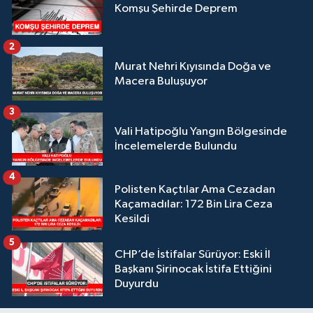
Komşu Şehirde Deprem
2
Murat Nehri Kıyısında Doğa ve
Macera Buluşuyor
3
Vali Hatipoğlu Yangın Bölgesinde
İncelemelerde Bulundu
4
Polisten Kaçtılar Ama Cezadan
Kaçamadılar: 172 Bin Lira Ceza
Kesildi
5
CHP’de İstifalar Sürüyor: Eski İl
Başkanı Şirinocak İstifa Ettiğini
Duyurdu