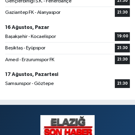
Gençlerbirliği S.K. - Fenerbahçe
21:30
Gaziantep FK - Alanyaspor
21:30
Dogan Eczanesi
Rüstempaşa Mahallesi, Kazım Karabekir Caddesi No:42 B Merkez Elazığ
16 Ağustos, Pazar
0 (424) 234 20 28
Yol Tarifi Al
Başakşehir - Kocaelispor
19:00
Makfire Eczanesi
Beşiktaş - Eyüpspor
21:30
Çaydaçıra Mahallesi, Adnan Kahveci Caddesi, No:29 Merkez Elazığ
Amed - Erzurumspor FK
21:30
0 (424) 238 80 01
Yol Tarifi Al
17 Ağustos, Pazartesi
Samsunspor - Göztepe
21:30