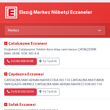
Elazığ Merkez Nöbetçi Eczaneler
Çatalçeşme Eczanesi
Doğukent Çatalçeşme Tokileri ikinci etap cami karşısı ÇATALÇEŞME
MAH.3648. SOK. NO:4 A
0 (546) 668 80 88
Yol Tarifi Al
Çaydaçıra Eczanesi
ÇAYDAÇIRA MAH.ADNAN KAHVECİ BUL.NO 114 ÇAYDAÇIRA MUHTARLIK
YANI ELAZIĞ-MERKEZ ÇAYDAÇIRA MAH.ADNAN KAHVECİ SOK.NO:114
0 (424) 502 04 04
Yol Tarifi Al
Safak Eczanesi