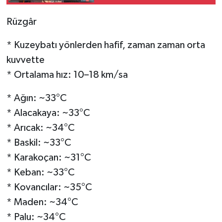
ilişkin paylaşım
Rüzgâr
* Kuzeybatı yönlerden hafif, zaman zaman orta
kuvvette
* Ortalama hız: 10–18 km/sa
* Ağın: ~33°C
* Alacakaya: ~33°C
* Arıcak: ~34°C
* Baskil: ~33°C
* Karakoçan: ~31°C
* Keban: ~33°C
* Kovancılar: ~35°C
* Maden: ~34°C
* Palu: ~34°C