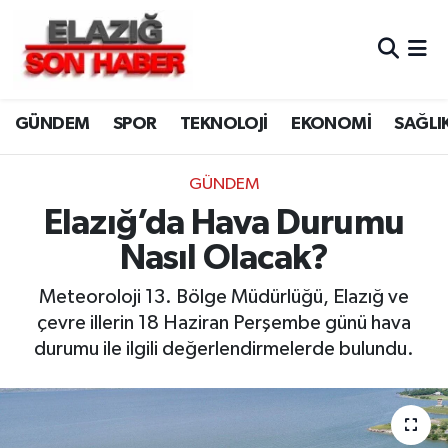
CANLI YAYIN
Merkez Hava Durumu
GÜNDEM
SPOR
TEKNOLOJİ
EKONOMİ
SAĞLI
ASAYİŞ
Merkez Trafik Yoğunluk Haritası
BİLİM VE TEKNOLOJİ
Süper Lig Puan Durumu ve Fikstür
GÜNDEM
Elazığ’da Hava Durumu
DÜNYA
Tüm Manşetler
Nasıl Olacak?
EĞİTİM
Son Dakika Haberleri
Meteoroloji 13. Bölge Müdürlüğü, Elazığ ve
çevre illerin 18 Haziran Perşembe günü hava
EKONOMİ
Haber Arşivi
durumu ile ilgili değerlendirmelerde bulundu.
ELAZIĞ
GENEL