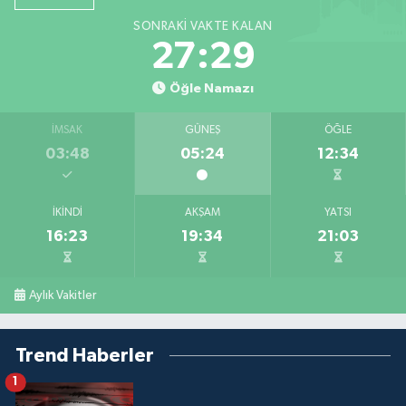
SONRAKI VAKTE KALAN
27:29
Öğle Namazı
İMSAK
GÜNEŞ
ÖĞLE
03:48
05:24
12:34
İKINDI
AKŞAM
YATSI
16:23
19:34
21:03
Aylık Vakitler
Trend Haberler
1