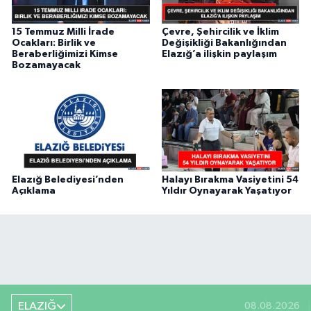
15 Temmuz Milli İrade
Çevre, Şehircilik ve İklim
Ocakları: Birlik ve
Değişikliği Bakanlığından
Beraberliğimizi Kimse
Elazığ’a ilişkin paylaşım
Bozamayacak
Elazığ Belediyesi’nden
Halayı Bırakma Vasiyetini 54
Açıklama
Yıldır Oynayarak Yaşatıyor
ELAZIĞ
08.08.2026