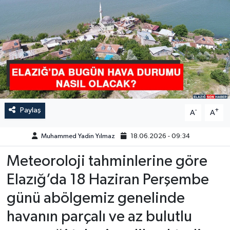
GÜNDEM
HABERDE İNSAN
KÜLTÜR-SANAT
MAGAZİN
Paylaş
-
+
A
A
MEDYA
Muhammed Yadin Yılmaz
18.06.2026 - 09:34
ÖZEL HABER
Meteoroloji tahminlerine göre
POLİTİKA
Elazığ’da 18 Haziran Perşembe
günü abölgemiz genelinde
SAĞLIK
havanın parçalı ve az bulutlu
SİYASET