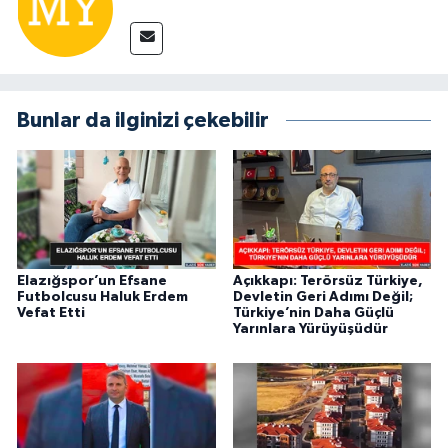
Bunlar da ilginizi çekebilir
Elazığspor’un Efsane
Açıkkapı: Terörsüz Türkiye,
Futbolcusu Haluk Erdem
Devletin Geri Adımı Değil;
Vefat Etti
Türkiye’nin Daha Güçlü
Yarınlara Yürüyüşüdür