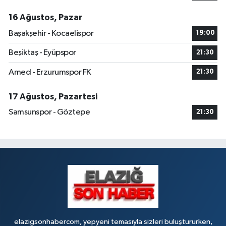
16 Ağustos, Pazar
Başakşehir - Kocaelispor
19:00
Beşiktaş - Eyüpspor
21:30
Amed - Erzurumspor FK
21:30
17 Ağustos, Pazartesi
Samsunspor - Göztepe
21:30
elazigsonhabercom, yepyeni temasıyla sizleri buluştururken,