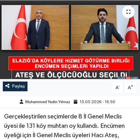
GÜNDEM
HABERDE İNSAN
KÜLTÜR-SANAT
MAGAZİN
MEDYA
Paylaş
-
+
A
A
ÖZEL HABER
Muhammed Yadin Yılmaz
15.05.2026 - 16:50
POLİTİKA
Gerçekleştirilen seçimlerde 8 İl Genel Meclis
SAĞLIK
üyesi ile 131 köy muhtarı oy kullandı. Encümen
üyeliği için İl Genel Meclis üyeleri Hacı Ateş,
SİYASET