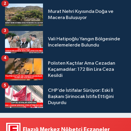
2
Murat Nehri Kıyısında Doğa ve
Macera Buluşuyor
3
Vali Hatipoğlu Yangın Bölgesinde
İncelemelerde Bulundu
4
Polisten Kaçtılar Ama Cezadan
Kaçamadılar: 172 Bin Lira Ceza
Kesildi
5
CHP’de İstifalar Sürüyor: Eski İl
Başkanı Şirinocak İstifa Ettiğini
Duyurdu
Elazığ Merkez Nöbetçi Eczaneler