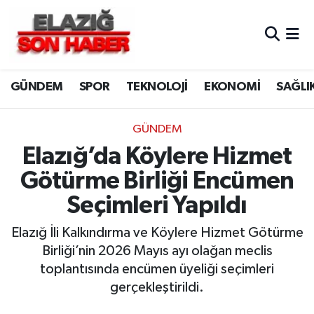
CANLI YAYIN
Merkez Hava Durumu
GÜNDEM
SPOR
TEKNOLOJİ
EKONOMİ
SAĞLI
ASAYİŞ
Merkez Trafik Yoğunluk Haritası
BİLİM VE TEKNOLOJİ
Süper Lig Puan Durumu ve Fikstür
GÜNDEM
Elazığ’da Köylere Hizmet
DÜNYA
Tüm Manşetler
Götürme Birliği Encümen
EĞİTİM
Son Dakika Haberleri
Seçimleri Yapıldı
EKONOMİ
Haber Arşivi
Elazığ İli Kalkındırma ve Köylere Hizmet Götürme
Birliği’nin 2026 Mayıs ayı olağan meclis
ELAZIĞ
toplantısında encümen üyeliği seçimleri
gerçekleştirildi.
GENEL