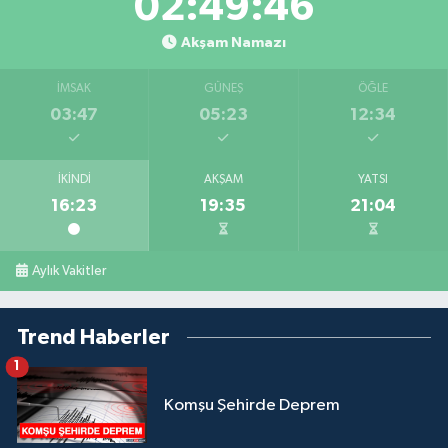
02:49:45
Akşam Namazı
İMSAK
GÜNEŞ
ÖĞLE
03:47
05:23
12:34
İKINDI
AKŞAM
YATSI
16:23
19:35
21:04
Aylık Vakitler
Trend Haberler
1
Komşu Şehirde Deprem