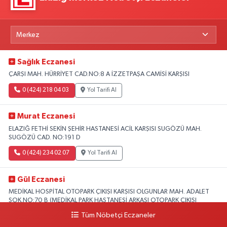
Sağlık Eczanesi
ÇARŞI MAH. HÜRRİYET CAD.NO:8 A İZZETPAŞA CAMİSİ KARŞISI
0 (424) 218 04 03
Yol Tarifi Al
Murat Eczanesi
ELAZIĞ FETHİ SEKİN ŞEHİR HASTANESİ ACİL KARŞISI SUGÖZÜ MAH.
SUGÖZÜ CAD. NO:191 D
0 (424) 234 02 07
Yol Tarifi Al
Gül Eczanesi
MEDİKAL HOSPİTAL OTOPARK ÇIKIŞI KARŞISI OLGUNLAR MAH. ADALET
SOK.NO:70 B (MEDİKAL PARK HASTANESİ ARKASI OTOPARK ÇIKIŞI
KARŞISI)
Tüm Nöbetçi Eczaneler
0 (424) 236 52 18
Yol Tarifi Al