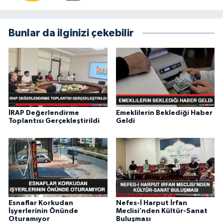
Bunlar da ilginizi çekebilir
İRAP Değerlendirme
Emeklilerin Beklediği Haber
Toplantısı Gerçekleştirildi
Geldi
Esnaflar Korkudan
Nefes-İ Harput İrfan
İşyerlerinin Önünde
Meclisi’nden Kültür-Sanat
Oturamıyor
Buluşması