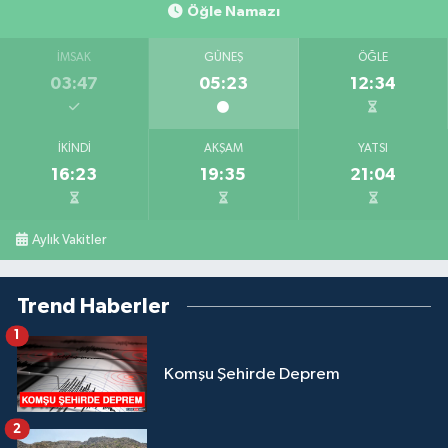
Öğle Namazı
İMSAK
GÜNEŞ
ÖĞLE
03:47
05:23
12:34
İKINDI
AKŞAM
YATSI
16:23
19:35
21:04
Aylık Vakitler
Trend Haberler
1
Komşu Şehirde Deprem
2