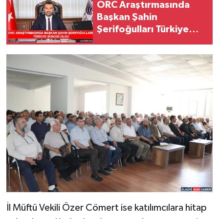
ORC Araştırmasında
Başkan Şahin
Şerifoğulları Türkiye
İkincisi Oldu
İl Müftü Vekili Özer Cömert ise katılımcılara hitap