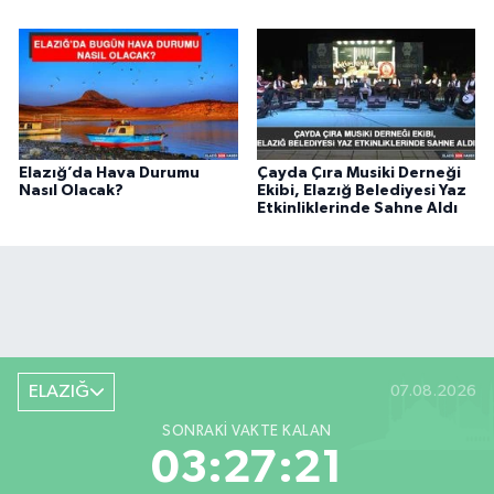
Elazığ’da Hava Durumu
Çayda Çıra Musiki Derneği
Nasıl Olacak?
Ekibi, Elazığ Belediyesi Yaz
Etkinliklerinde Sahne Aldı
ELAZIĞ
07.08.2026
SONRAKI VAKTE KALAN
03:27:20