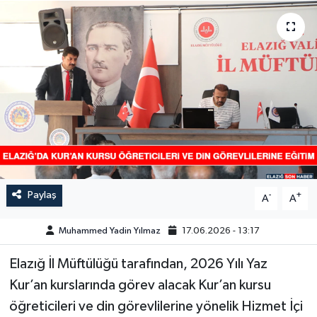
GÜNDEM
HABERDE İNSAN
KÜLTÜR-SANAT
MAGAZİN
MEDYA
Paylaş
-
+
A
A
ÖZEL HABER
Muhammed Yadin Yılmaz
17.06.2026 - 13:17
POLİTİKA
Elazığ İl Müftülüğü tarafından, 2026 Yılı Yaz
SAĞLIK
Kur’an kurslarında görev alacak Kur’an kursu
öğreticileri ve din görevlilerine yönelik Hizmet İçi
SİYASET