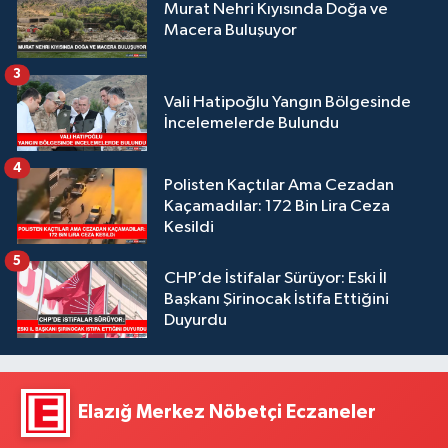
Murat Nehri Kıyısında Doğa ve
Macera Buluşuyor
3
Vali Hatipoğlu Yangın Bölgesinde
İncelemelerde Bulundu
4
Polisten Kaçtılar Ama Cezadan
Kaçamadılar: 172 Bin Lira Ceza
Kesildi
5
CHP’de İstifalar Sürüyor: Eski İl
Başkanı Şirinocak İstifa Ettiğini
Duyurdu
Elazığ Merkez Nöbetçi Eczaneler