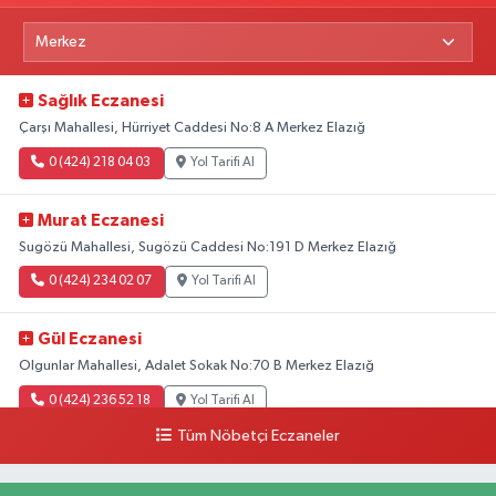
Sağlık Eczanesi
Çarşı Mahallesi, Hürriyet Caddesi No:8 A Merkez Elazığ
0 (424) 218 04 03
Yol Tarifi Al
Murat Eczanesi
Sugözü Mahallesi, Sugözü Caddesi No:191 D Merkez Elazığ
0 (424) 234 02 07
Yol Tarifi Al
Gül Eczanesi
Olgunlar Mahallesi, Adalet Sokak No:70 B Merkez Elazığ
0 (424) 236 52 18
Yol Tarifi Al
Tüm Nöbetçi Eczaneler
Yıldız Eczanesi
Üniversite Mahallesi, Yunus Emre Bulvarı, No:2 A Merkez Elazığ