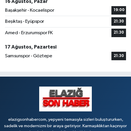
16 Ağustos, Pazar
Başakşehir - Kocaelispor
19:00
Beşiktaş - Eyüpspor
21:30
Amed - Erzurumspor FK
21:30
17 Ağustos, Pazartesi
Samsunspor - Göztepe
21:30
elazigsonhabercom, yepyeni temasıyla sizleri buluştururken,
sadelik ve modernizmi bir araya getiriyor. Karmaşıklıktan kaçınıyor