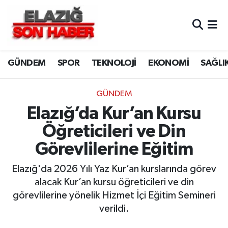
CANLI YAYIN
Merkez Hava Durumu
GÜNDEM
SPOR
TEKNOLOJİ
EKONOMİ
SAĞLI
ASAYİŞ
Merkez Trafik Yoğunluk Haritası
BİLİM VE TEKNOLOJİ
Süper Lig Puan Durumu ve Fikstür
GÜNDEM
Elazığ’da Kur’an Kursu
DÜNYA
Tüm Manşetler
Öğreticileri ve Din
EĞİTİM
Son Dakika Haberleri
Görevlilerine Eğitim
EKONOMİ
Haber Arşivi
Elazığ'da 2026 Yılı Yaz Kur’an kurslarında görev
alacak Kur’an kursu öğreticileri ve din
ELAZIĞ
görevlilerine yönelik Hizmet İçi Eğitim Semineri
verildi.
GENEL