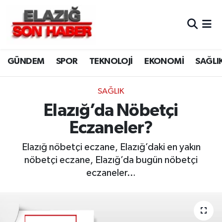
CANLI YAYIN
Merkez Hava Durumu
GÜNDEM
SPOR
TEKNOLOJİ
EKONOMİ
SAĞLI
ASAYİŞ
Merkez Trafik Yoğunluk Haritası
BİLİM VE TEKNOLOJİ
Süper Lig Puan Durumu ve Fikstür
SAĞLIK
Elazığ’da Nöbetçi
DÜNYA
Tüm Manşetler
Eczaneler?
EĞİTİM
Son Dakika Haberleri
Elazığ nöbetçi eczane, Elazığ’daki en yakın
nöbetçi eczane, Elazığ’da bugün nöbetçi
EKONOMİ
Haber Arşivi
eczaneler…
ELAZIĞ
GENEL