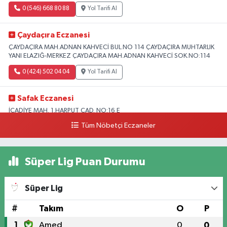
0 (546) 668 80 88
Yol Tarifi Al
Çaydaçıra Eczanesi
ÇAYDAÇIRA MAH.ADNAN KAHVECİ BUL.NO 114 ÇAYDAÇIRA MUHTARLIK
YANI ELAZIĞ-MERKEZ ÇAYDAÇIRA MAH.ADNAN KAHVECİ SOK.NO:114
0 (424) 502 04 04
Yol Tarifi Al
Safak Eczanesi
İCADİYE MAH. 1.HARPUT CAD. NO:16 E
Tüm Nöbetçi Eczaneler
0 (424) 233 01 75
Yol Tarifi Al
Elıf Eczanesi
Süper Lig Puan Durumu
Üniversite Mahallesi, Yahya Kemal Caddesi, No:34 B Merkez Elazığ
0 (424) 238 20 58
Yol Tarifi Al
Süper Lig
Fırat Eczanesi
#
Takım
O
P
YENİMAH. YUNUS EMRE BULVARI NO:51 B
1
Amed
0
0