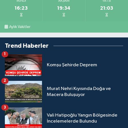
İKINDI
AKŞAM
YATSI
16:23
19:34
21:03
Aylık Vakitler
Trend Haberler
1
Komşu Şehirde Deprem
2
Murat Nehri Kıyısında Doğa ve
Macera Buluşuyor
3
Vali Hatipoğlu Yangın Bölgesinde
İncelemelerde Bulundu