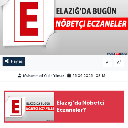
GÜNDEM
HABERDE İNSAN
KÜLTÜR-SANAT
MAGAZİN
Paylaş
-
+
A
A
MEDYA
Muhammed Yadin Yılmaz
16.06.2026 - 08:15
ÖZEL HABER
POLİTİKA
Elazığ’da Nöbetçi
Eczaneler?
SAĞLIK
SİYASET