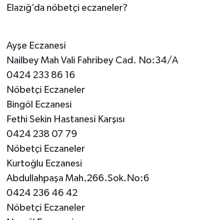
Elazığ’da nöbetçi eczaneler?
SPOR
Ayşe Eczanesi
TEKNOLOJİ
Nailbey Mah Vali Fahribey Cad. No:34/A
YAŞAM
0424 233 86 16
Nöbetçi Eczaneler
Bingöl Eczanesi
Fethi Sekin Hastanesi Karşısı
0424 238 07 79
Nöbetçi Eczaneler
Kurtoğlu Eczanesi
Abdullahpaşa Mah.266.Sok.No:6
0424 236 46 42
Nöbetçi Eczaneler