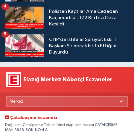
4
Polisten Kaçtılar Ama Cezadan
Kaçamadılar: 172 Bin Lira Ceza
Kesildi
5
CHP’de İstifalar Sürüyor: Eski İl
Başkanı Şirinocak İstifa Ettiğini
Duyurdu
Elazığ Merkez Nöbetçi Eczaneler
Çatalçeşme Eczanesi
Doğukent Çatalçeşme Tokileri ikinci etap cami karşısı ÇATALÇEŞME
MAH.3648. SOK. NO:4 A