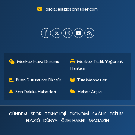
bilgi@elazigsonhaber.com
Merkez Hava Durumu
Merkez Trafik Yoğunluk
Haritası
Puan Durumu ve Fikstür
Tüm Manşetler
Son Dakika Haberleri
Haber Arşivi
GÜNDEM
SPOR
TEKNOLOJİ
EKONOMİ
SAĞLIK
EĞİTİM
ELAZIĞ
DÜNYA
ÖZEL HABER
MAGAZİN