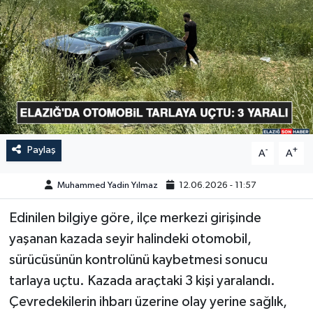
GÜNDEM
HABERDE İNSAN
KÜLTÜR-SANAT
MAGAZİN
Paylaş
-
+
A
A
MEDYA
Muhammed Yadin Yılmaz
12.06.2026 - 11:57
ÖZEL HABER
Edinilen bilgiye göre, ilçe merkezi girişinde
yaşanan kazada seyir halindeki otomobil,
POLİTİKA
sürücüsünün kontrolünü kaybetmesi sonucu
SAĞLIK
tarlaya uçtu. Kazada araçtaki 3 kişi yaralandı.
Çevredekilerin ihbarı üzerine olay yerine sağlık,
SİYASET