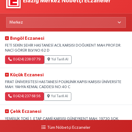
Elazığ Merkez Nöbetçi Eczaneler
Bıngöl Eczanesi
FETİ SEKİN ŞEHİR HASTANESİ ACİL KARŞISI DOĞUKENT MAH.PROF.DR.
NACİ GÖRÜR BLV.NO:62 D
0 (424) 238 07 79
Yol Tarifi Al
Küçük Eczanesi
FIRAT ÜNİVERSİTESİ HASTANESİ POLİKLİNİK KAPISI KARŞISI ÜNİVERSİTE
MAH. YAHYA KEMAL CADDESI NO:40 C
0 (424) 237 68 56
Yol Tarifi Al
Çelık Eczanesi
YEMİŞLİK TOKİ 1. ETAP CAMİİ KARŞISI GÜNEYKENT MAH. 19730 SOK.
NO:6 A
Tüm Nöbetçi Eczaneler