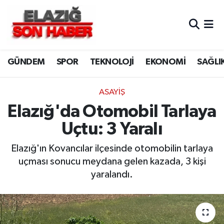
CANLI YAYIN
Merkez Hava Durumu
GÜNDEM
SPOR
TEKNOLOJİ
EKONOMİ
SAĞLI
ASAYİŞ
Merkez Trafik Yoğunluk Haritası
BİLİM VE TEKNOLOJİ
Süper Lig Puan Durumu ve Fikstür
ASAYİŞ
Elazığ'da Otomobil Tarlaya
DÜNYA
Tüm Manşetler
Uçtu: 3 Yaralı
EĞİTİM
Son Dakika Haberleri
Elazığ'ın Kovancılar ilçesinde otomobilin tarlaya
uçması sonucu meydana gelen kazada, 3 kişi
EKONOMİ
Haber Arşivi
yaralandı.
ELAZIĞ
GENEL