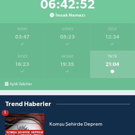
06:42:51
İmsak Namazı
İMSAK
GÜNEŞ
ÖĞLE
03:47
05:23
12:34
İKINDI
AKŞAM
YATSI
16:23
19:35
21:04
Aylık Vakitler
Trend Haberler
1
Komşu Şehirde Deprem