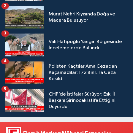
2
Murat Nehri Kıyısında Doğa ve
Macera Buluşuyor
3
Vali Hatipoğlu Yangın Bölgesinde
İncelemelerde Bulundu
4
Polisten Kaçtılar Ama Cezadan
Kaçamadılar: 172 Bin Lira Ceza
Kesildi
5
CHP’de İstifalar Sürüyor: Eski İl
Başkanı Şirinocak İstifa Ettiğini
Duyurdu