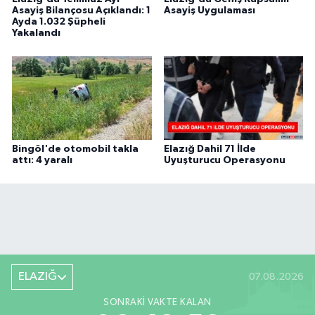
Asayiş Bilançosu Açıklandı: 1
Asayiş Uygulaması
Ayda 1.032 Şüpheli
Yakalandı
Bingöl'de otomobil takla
Elazığ Dahil 71 İlde
attı: 4 yaralı
Uyuşturucu Operasyonu
ELAZIĞ
07.08.2026
SONRAKI VAKTE KALAN