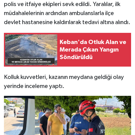
polis ve itfaiye ekipleri sevk edildi. Yaralılar, ilk
müdahalelerinin ardından ambulanslarla ilçe
SPOR
devlet hastanesine kaldırılarak tedavi altına alındı.
TEKNOLOJİ
Keban'da Otluk Alan ve
YAŞAM
Merada Çıkan Yangın
Söndürüldü
Kolluk kuvvetleri, kazanın meydana geldiği olay
yerinde inceleme yaptı.