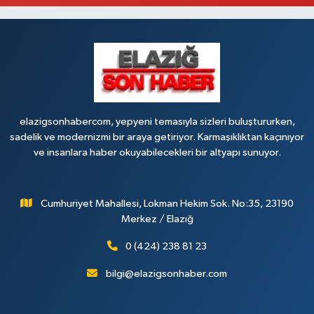
0 (424) 236 63 34
Yol Tarifi Al
Tanrıverdı Eczanesi
(HOZAT GARAJI OPET KARŞISI) 1. HARPUT CAD. SARISALTIK SOK NO:7 1
0 (424) 218 72 74
Yol Tarifi Al
elazigsonhabercom, yepyeni temasıyla sizleri buluştururken,
sadelik ve modernizmi bir araya getiriyor. Karmaşıklıktan kaçınıyor
ve insanlara haber okuyabilecekleri bir altyapı sunuyor.
Cumhuriyet Mahallesi, Lokman Hekim Sok. No:35, 23190
Merkez / Elazığ
0 (424) 238 81 23
bilgi@elazigsonhaber.com