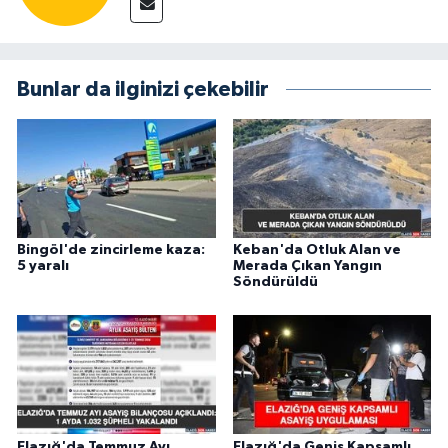
Bunlar da ilginizi çekebilir
Bingöl'de zincirleme kaza:
Keban'da Otluk Alan ve
5 yaralı
Merada Çıkan Yangın
Söndürüldü
Elazığ'da Temmuz Ayı
Elazığ'da Geniş Kapsamlı