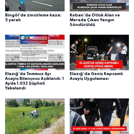
Bingöl'de zincirleme kaza:
Keban'da Otluk Alan ve
5 yaralı
Merada Çıkan Yangın
Söndürüldü
Elazığ'da Temmuz Ayı
Elazığ'da Geniş Kapsamlı
Asayiş Bilançosu Açıklandı: 1
Asayiş Uygulaması
Ayda 1.032 Şüpheli
Yakalandı