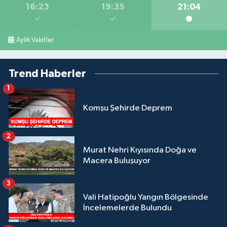
16:23
19:35
21:04
Aylık Vakitler
Trend Haberler
1
Komşu Şehirde Deprem
2
Murat Nehri Kıyısında Doğa ve
Macera Buluşuyor
3
Vali Hatipoğlu Yangın Bölgesinde
İncelemelerde Bulundu