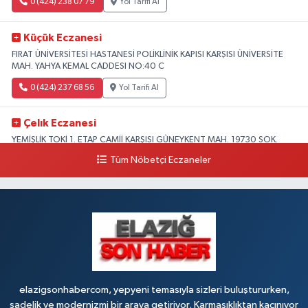
0 (424) 238 07 79
Yol Tarifi Al
Küçük Eczanesi
FIRAT ÜNİVERSİTESİ HASTANESİ POLİKLİNİK KAPISI KARŞISI ÜNİVERSİTE
MAH. YAHYA KEMAL CADDESI NO:40 C
0 (424) 237 68 56
Yol Tarifi Al
Çelık Eczanesi
YEMİŞLİK TOKİ 1. ETAP CAMİİ KARŞISI GÜNEYKENT MAH. 19730 SOK.
NO:6 A
Tüm Nöbetçi Eczaneler
0 (424) 236 63 34
Yol Tarifi Al
Tanrıverdı Eczanesi
(HOZAT GARAJI OPET KARŞISI) 1. HARPUT CAD. SARISALTIK SOK NO:7 1
0 (424) 218 72 74
Yol Tarifi Al
elazigsonhabercom, yepyeni temasıyla sizleri buluştururken,
sadelik ve modernizmi bir araya getiriyor. Karmaşıklıktan kaçınıyor