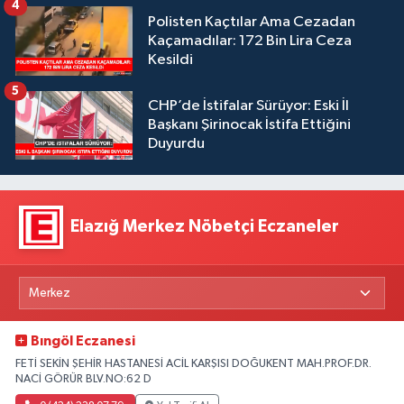
4
Polisten Kaçtılar Ama Cezadan
Kaçamadılar: 172 Bin Lira Ceza
Kesildi
5
CHP’de İstifalar Sürüyor: Eski İl
Başkanı Şirinocak İstifa Ettiğini
Duyurdu
Elazığ Merkez Nöbetçi Eczaneler
Bıngöl Eczanesi
FETİ SEKİN ŞEHİR HASTANESİ ACİL KARŞISI DOĞUKENT MAH.PROF.DR.
NACİ GÖRÜR BLV.NO:62 D