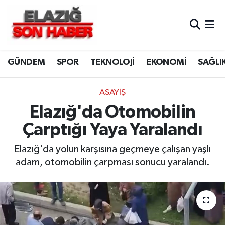
CANLI YAYIN
Merkez Hava Durumu
GÜNDEM
SPOR
TEKNOLOJİ
EKONOMİ
SAĞLI
ASAYİŞ
Merkez Trafik Yoğunluk Haritası
BİLİM VE TEKNOLOJİ
Süper Lig Puan Durumu ve Fikstür
ASAYİŞ
Elazığ'da Otomobilin
DÜNYA
Tüm Manşetler
Çarptığı Yaya Yaralandı
EĞİTİM
Son Dakika Haberleri
Elazığ'da yolun karşısına geçmeye çalışan yaşlı
adam, otomobilin çarpması sonucu yaralandı.
EKONOMİ
Haber Arşivi
ELAZIĞ
GENEL