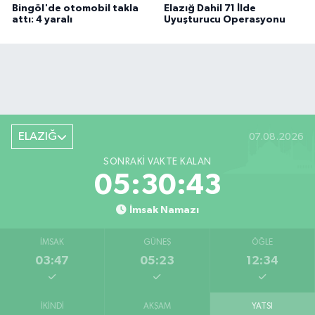
Bingöl'de otomobil takla
Elazığ Dahil 71 İlde
attı: 4 yaralı
Uyuşturucu Operasyonu
ELAZIĞ
07.08.2026
SONRAKI VAKTE KALAN
05:30:42
İmsak Namazı
İMSAK
GÜNEŞ
ÖĞLE
03:47
05:23
12:34
İKINDI
AKŞAM
YATSI